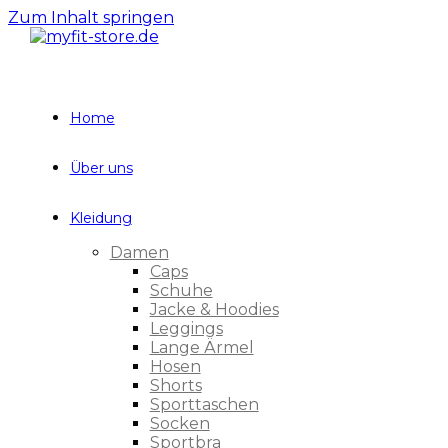
Zum Inhalt springen
Home
Über uns
Kleidung
Damen
Caps
Schuhe
Jacke & Hoodies
Leggings
Lange Ärmel
Hosen
Shorts
Sporttaschen
Socken
Sportbra