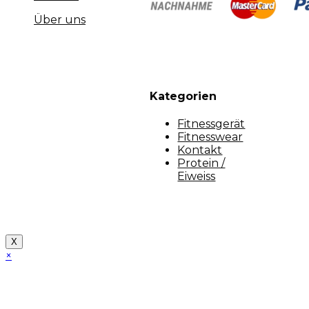
Über uns
Kategorien
Fitnessgerät
Fitnesswear
Kontakt
Protein /
Eiweiss
Copyright [myfit-store] - Made by Kunga
X
×
Close
this
module