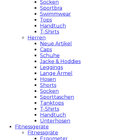
Socken
Sportbra
Swimmwear
Tops
Handtuch
T-Shirts
Herren
Neue Artikel
Caps
Schuhe
Jacke & Hoddies
Leggings
Lange Ärmel
Hosen
Shorts
Socken
Sporttaschen
Tanktops
T-Shirts
Handtuch
Unterhosen
Fitnessgeräte
Fitnessgräte
Ergometer