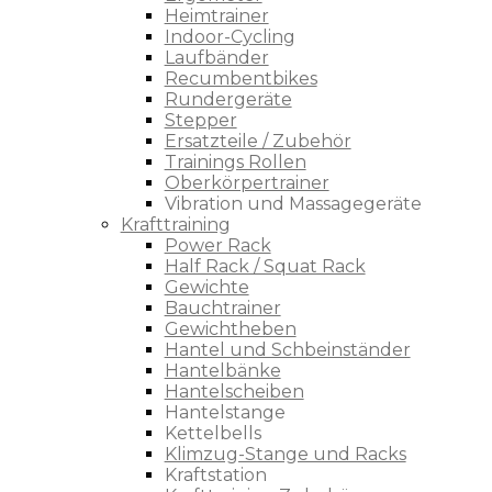
Heimtrainer
Indoor-Cycling
Laufbänder
Recumbentbikes
Rundergeräte
Stepper
Ersatzteile / Zubehör
Trainings Rollen
Oberkörpertrainer
Vibration und Massagegeräte
Krafttraining
Power Rack
Half Rack / Squat Rack
Gewichte
Bauchtrainer
Gewichtheben
Hantel und Schbeinständer
Hantelbänke
Hantelscheiben
Hantelstange
Kettelbells
Klimzug-Stange und Racks
Kraftstation