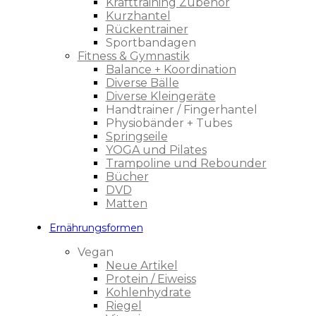
Krafttraining Zubehör
Kurzhantel
Rückentrainer
Sportbandagen
Fitness & Gymnastik
Balance + Koordination
Diverse Bälle
Diverse Kleingeräte
Handtrainer / Fingerhantel
Physiobänder + Tubes
Springseile
YOGA und Pilates
Trampoline und Rebounder
Bücher
DVD
Matten
Ernährungsformen
Vegan
Neue Artikel
Protein / Eiweiss
Kohlenhydrate
Riegel