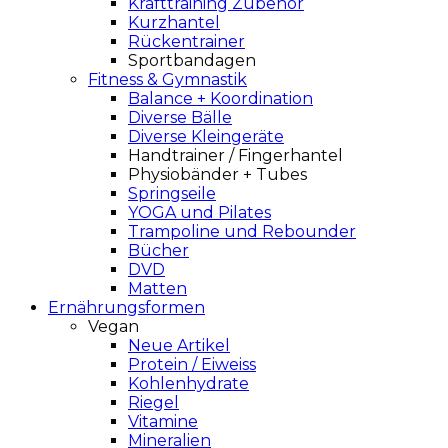
Krafttraining Zubehör
Kurzhantel
Rückentrainer
Sportbandagen
Fitness & Gymnastik
Balance + Koordination
Diverse Bälle
Diverse Kleingeräte
Handtrainer / Fingerhantel
Physiobänder + Tubes
Springseile
YOGA und Pilates
Trampoline und Rebounder
Bücher
DVD
Matten
Ernährungsformen
Vegan
Neue Artikel
Protein / Eiweiss
Kohlenhydrate
Riegel
Vitamine
Mineralien