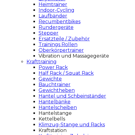
Heimtrainer
Indoor-Cycling
Laufbänder
Recumbentbikes
Rundergeräte
Stepper
Ersatzteile / Zubehör
Trainings Rollen
Oberkörpertrainer
Vibration und Massagegeräte
Krafttraining
Power Rack
Half Rack / Squat Rack
Gewichte
Bauchtrainer
Gewichtheben
Hantel und Schbeinständer
Hantelbänke
Hantelscheiben
Hantelstange
Kettelbells
Klimzug-Stange und Racks
Kraftstation