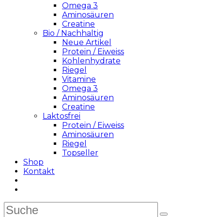
Omega 3
Aminosäuren
Creatine
Bio / Nachhaltig
Neue Artikel
Protein / Eiweiss
Kohlenhydrate
Riegel
Vitamine
Omega 3
Aminosäuren
Creatine
Laktosfrei
Protein / Eiweiss
Aminosäuren
Riegel
Topseller
Shop
Kontakt