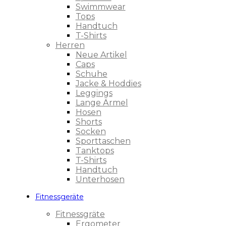
Swimmwear
Tops
Handtuch
T-Shirts
Herren
Neue Artikel
Caps
Schuhe
Jacke & Hoddies
Leggings
Lange Ärmel
Hosen
Shorts
Socken
Sporttaschen
Tanktops
T-Shirts
Handtuch
Unterhosen
Fitnessgeräte
Fitnessgräte
Ergometer