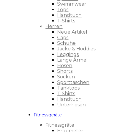
Swimmwear
Tops
Handtuch
T-Shirts
Herren
Neue Artikel
Caps
Schuhe
Jacke & Hoddies
Leggings
Lange Ärmel
Hosen
Shorts
Socken
Sporttaschen
Tanktops
T-Shirts
Handtuch
Unterhosen
Fitnessgeräte
Fitnessgräte
Ergometer