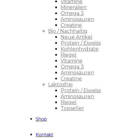
Vitamine
Mineralien
Omega 3
Aminosäuren
Creatine
Bio / Nachhaltig
Neue Artikel
Protein / Eiweiss
Kohlenhydrate
Riegel
Vitamine
Omega 3
Aminosäuren
Creatine
Laktosfrei
Protein / Eiweiss
Aminosäuren
Riegel
Topseller
Shop
Kontakt