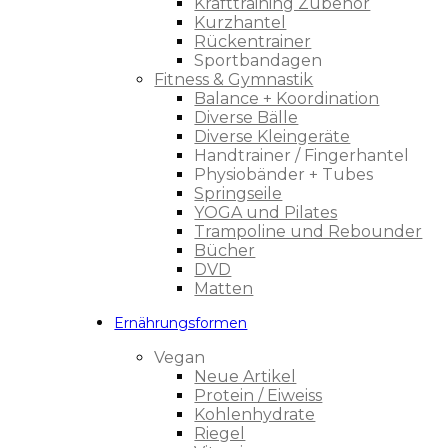
Krafttraining Zubehör
Kurzhantel
Rückentrainer
Sportbandagen
Fitness & Gymnastik
Balance + Koordination
Diverse Bälle
Diverse Kleingeräte
Handtrainer / Fingerhantel
Physiobänder + Tubes
Springseile
YOGA und Pilates
Trampoline und Rebounder
Bücher
DVD
Matten
Ernährungsformen
Vegan
Neue Artikel
Protein / Eiweiss
Kohlenhydrate
Riegel