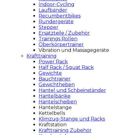
Indoor-Cycling
Laufbänder
Recumbentbikes
Rundergeräte
Stepper
Ersatzteile / Zubehör
Trainings Rollen
Oberkörpertrainer
Vibration und Massagegeräte
Krafttraining
Power Rack
Half Rack / Squat Rack
Gewichte
Bauchtrainer
Gewichtheben
Hantel und Schbeinständer
Hantelbänke
Hantelscheiben
Hantelstange
Kettelbells
Klimzug-Stange und Racks
Kraftstation
Krafttraining Zubehör