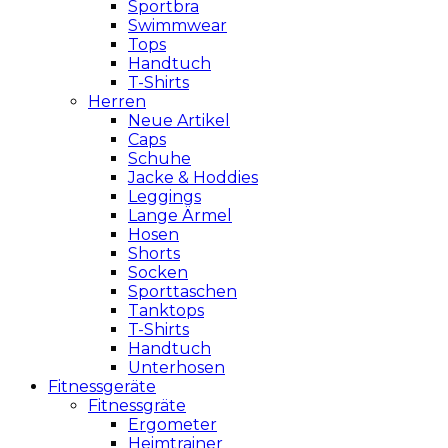
Sportbra
Swimmwear
Tops
Handtuch
T-Shirts
Herren
Neue Artikel
Caps
Schuhe
Jacke & Hoddies
Leggings
Lange Ärmel
Hosen
Shorts
Socken
Sporttaschen
Tanktops
T-Shirts
Handtuch
Unterhosen
Fitnessgeräte
Fitnessgräte
Ergometer
Heimtrainer