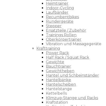
Heimtrainer
Indoor-Cycling
Laufbänder
Recumbentbikes
Rundergeräte
Stepper
Ersatzteile / Zubehör
Trainings Rollen
Oberkörpertrainer
Vibration und Massagegeräte
Krafttraining
Power Rack
Half Rack / Squat Rack
Gewichte
Bauchtrainer
Gewichtheben
Hantel und Schbeinständer
Hantelbänke
Hantelscheiben
Hantelstange
Kettelbells
Klimzug-Stange und Racks
Kraftstation