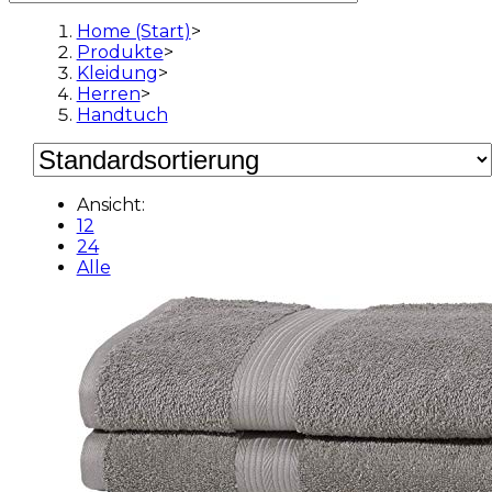
Home (Start)
>
Produkte
>
Kleidung
>
Herren
>
Handtuch
Ansicht:
12
24
Alle