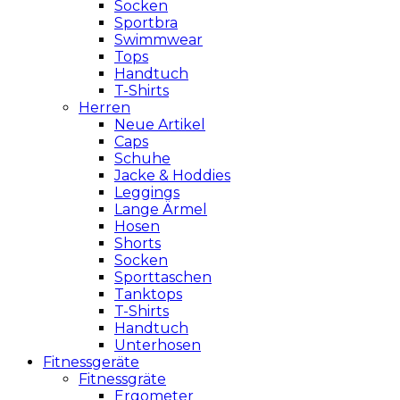
Socken
Sportbra
Swimmwear
Tops
Handtuch
T-Shirts
Herren
Neue Artikel
Caps
Schuhe
Jacke & Hoddies
Leggings
Lange Ärmel
Hosen
Shorts
Socken
Sporttaschen
Tanktops
T-Shirts
Handtuch
Unterhosen
Fitnessgeräte
Fitnessgräte
Ergometer