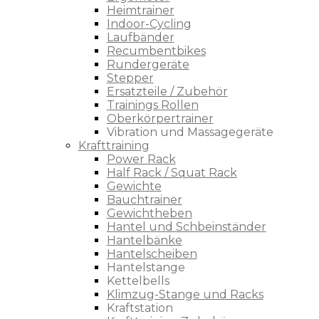
Heimtrainer
Indoor-Cycling
Laufbänder
Recumbentbikes
Rundergeräte
Stepper
Ersatzteile / Zubehör
Trainings Rollen
Oberkörpertrainer
Vibration und Massagegeräte
Krafttraining
Power Rack
Half Rack / Squat Rack
Gewichte
Bauchtrainer
Gewichtheben
Hantel und Schbeinständer
Hantelbänke
Hantelscheiben
Hantelstange
Kettelbells
Klimzug-Stange und Racks
Kraftstation