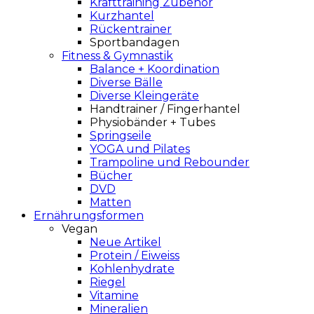
Krafttraining Zubehör
Kurzhantel
Rückentrainer
Sportbandagen
Fitness & Gymnastik
Balance + Koordination
Diverse Bälle
Diverse Kleingeräte
Handtrainer / Fingerhantel
Physiobänder + Tubes
Springseile
YOGA und Pilates
Trampoline und Rebounder
Bücher
DVD
Matten
Ernährungsformen
Vegan
Neue Artikel
Protein / Eiweiss
Kohlenhydrate
Riegel
Vitamine
Mineralien