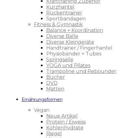
Krafttraining Zubehör
Kurzhantel
Rückentrainer
Sportbandagen
Fitness & Gymnastik
Balance + Koordination
Diverse Bälle
Diverse Kleingeräte
Handtrainer / Fingerhantel
Physiobänder + Tubes
Springseile
YOGA und Pilates
Trampoline und Rebounder
Bücher
DVD
Matten
Ernährungsformen
Vegan
Neue Artikel
Protein / Eiweiss
Kohlenhydrate
Riegel