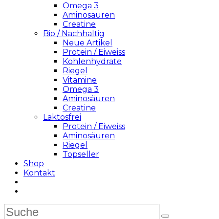
Omega 3
Aminosäuren
Creatine
Bio / Nachhaltig
Neue Artikel
Protein / Eiweiss
Kohlenhydrate
Riegel
Vitamine
Omega 3
Aminosäuren
Creatine
Laktosfrei
Protein / Eiweiss
Aminosäuren
Riegel
Topseller
Shop
Kontakt