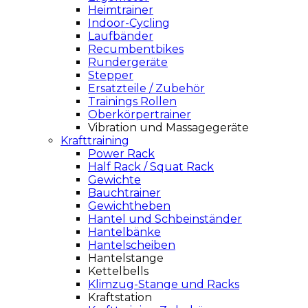
Heimtrainer
Indoor-Cycling
Laufbänder
Recumbentbikes
Rundergeräte
Stepper
Ersatzteile / Zubehör
Trainings Rollen
Oberkörpertrainer
Vibration und Massagegeräte
Krafttraining
Power Rack
Half Rack / Squat Rack
Gewichte
Bauchtrainer
Gewichtheben
Hantel und Schbeinständer
Hantelbänke
Hantelscheiben
Hantelstange
Kettelbells
Klimzug-Stange und Racks
Kraftstation