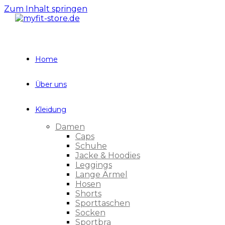
Zum Inhalt springen
Home
Über uns
Kleidung
Damen
Caps
Schuhe
Jacke & Hoodies
Leggings
Lange Ärmel
Hosen
Shorts
Sporttaschen
Socken
Sportbra