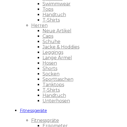
Swimmwear
Tops
Handtuch
T-Shirts
Herren
Neue Artikel
Caps
Schuhe
Jacke & Hoddies
Leggings
Lange Ärmel
Hosen
Shorts
Socken
Sporttaschen
Tanktops
T-Shirts
Handtuch
Unterhosen
Fitnessgeräte
Fitnessgräte
Ergometer