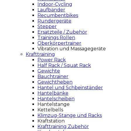
Indoor-Cycling
Laufbänder
Recumbentbikes
Rundergeräte
Stepper
Ersatzteile / Zubehör
Trainings Rollen
Oberkörpertrainer
Vibration und Massagegeräte
Krafttraining
Power Rack
Half Rack / Squat Rack
Gewichte
Bauchtrainer
Gewichtheben
Hantel und Schbeinständer
Hantelbänke
Hantelscheiben
Hantelstange
Kettelbells
Klimzug-Stange und Racks
Kraftstation
Krafttraining Zubehör