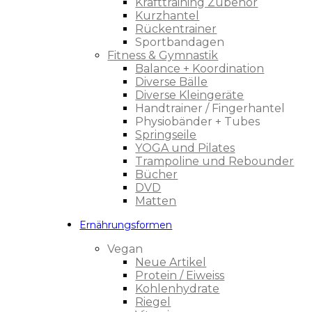
Krafttraining Zubehör
Kurzhantel
Rückentrainer
Sportbandagen
Fitness & Gymnastik
Balance + Koordination
Diverse Bälle
Diverse Kleingeräte
Handtrainer / Fingerhantel
Physiobänder + Tubes
Springseile
YOGA und Pilates
Trampoline und Rebounder
Bücher
DVD
Matten
Ernährungsformen
Vegan
Neue Artikel
Protein / Eiweiss
Kohlenhydrate
Riegel