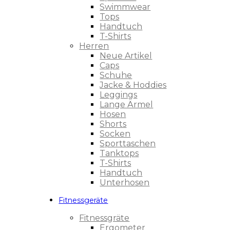
Swimmwear
Tops
Handtuch
T-Shirts
Herren
Neue Artikel
Caps
Schuhe
Jacke & Hoddies
Leggings
Lange Ärmel
Hosen
Shorts
Socken
Sporttaschen
Tanktops
T-Shirts
Handtuch
Unterhosen
Fitnessgeräte
Fitnessgräte
Ergometer