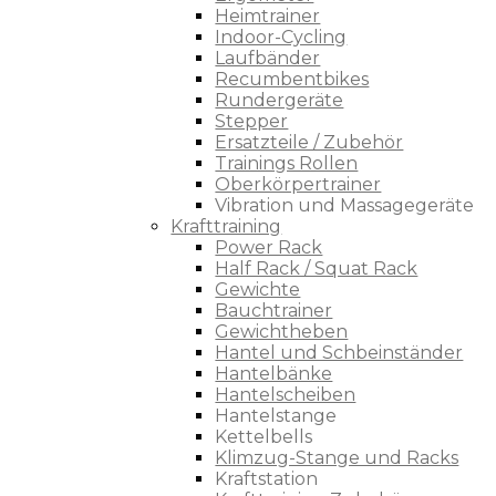
Heimtrainer
Indoor-Cycling
Laufbänder
Recumbentbikes
Rundergeräte
Stepper
Ersatzteile / Zubehör
Trainings Rollen
Oberkörpertrainer
Vibration und Massagegeräte
Krafttraining
Power Rack
Half Rack / Squat Rack
Gewichte
Bauchtrainer
Gewichtheben
Hantel und Schbeinständer
Hantelbänke
Hantelscheiben
Hantelstange
Kettelbells
Klimzug-Stange und Racks
Kraftstation