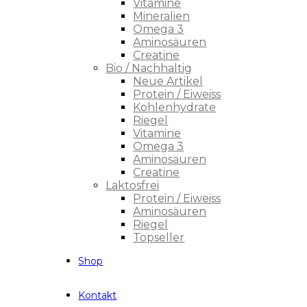
Vitamine
Mineralien
Omega 3
Aminosäuren
Creatine
Bio / Nachhaltig
Neue Artikel
Protein / Eiweiss
Kohlenhydrate
Riegel
Vitamine
Omega 3
Aminosäuren
Creatine
Laktosfrei
Protein / Eiweiss
Aminosäuren
Riegel
Topseller
Shop
Kontakt