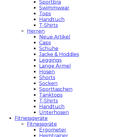
Sportbra
Swimmwear
Tops
Handtuch
T-Shirts
Herren
Neue Artikel
Caps
Schuhe
Jacke & Hoddies
Leggings
Lange Ärmel
Hosen
Shorts
Socken
Sporttaschen
Tanktops
T-Shirts
Handtuch
Unterhosen
Fitnessgeräte
Fitnessgräte
Ergometer
Heimtrainer