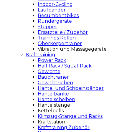
Indoor-Cycling
Laufbänder
Recumbentbikes
Rundergeräte
Stepper
Ersatzteile / Zubehör
Trainings Rollen
Oberkörpertrainer
Vibration und Massagegeräte
Krafttraining
Power Rack
Half Rack / Squat Rack
Gewichte
Bauchtrainer
Gewichtheben
Hantel und Schbeinständer
Hantelbänke
Hantelscheiben
Hantelstange
Kettelbells
Klimzug-Stange und Racks
Kraftstation
Krafttraining Zubehör