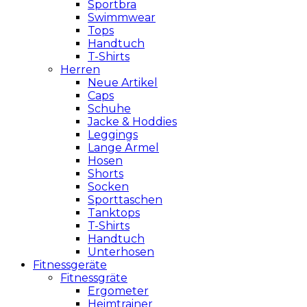
Sportbra
Swimmwear
Tops
Handtuch
T-Shirts
Herren
Neue Artikel
Caps
Schuhe
Jacke & Hoddies
Leggings
Lange Ärmel
Hosen
Shorts
Socken
Sporttaschen
Tanktops
T-Shirts
Handtuch
Unterhosen
Fitnessgeräte
Fitnessgräte
Ergometer
Heimtrainer