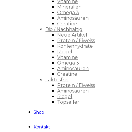
Vitamine
Mineralien
Omega 3
Aminosäuren
Creatine
Bio / Nachhaltig
Neue Artikel
Protein / Eiweiss
Kohlenhydrate
Riegel
Vitamine
Omega 3
Aminosäuren
Creatine
Laktosfrei
Protein / Eiweiss
Aminosäuren
Riegel
Topseller
Shop
Kontakt