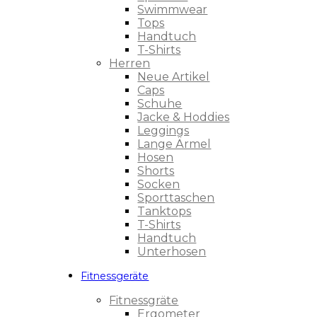
Swimmwear
Tops
Handtuch
T-Shirts
Herren
Neue Artikel
Caps
Schuhe
Jacke & Hoddies
Leggings
Lange Ärmel
Hosen
Shorts
Socken
Sporttaschen
Tanktops
T-Shirts
Handtuch
Unterhosen
Fitnessgeräte
Fitnessgräte
Ergometer