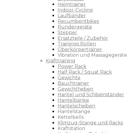
Heimtrainer
Indoor-Cycling
Laufbänder
Recumbentbikes
Rundergeräte
Stepper
Ersatzteile / Zubehör
Trainings Rollen
Oberkörpertrainer
Vibration und Massagegeräte
Krafttraining
Power Rack
Half Rack / Squat Rack
Gewichte
Bauchtrainer
Gewichtheben
Hantel und Schbeinständer
Hantelbänke
Hantelscheiben
Hantelstange
Kettelbells
Klimzug-Stange und Racks
Kraftstation