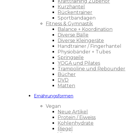
Krafttraining Zubehör
Kurzhantel
Rückentrainer
Sportbandagen
Fitness & Gymnastik
Balance + Koordination
Diverse Bälle
Diverse Kleingeräte
Handtrainer / Fingerhantel
Physiobänder + Tubes
Springseile
YOGA und Pilates
Trampoline und Rebounder
Bücher
DVD
Matten
Ernährungsformen
Vegan
Neue Artikel
Protein / Eiweiss
Kohlenhydrate
Riegel