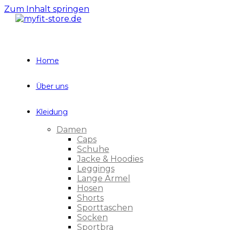
Zum Inhalt springen
Home
Über uns
Kleidung
Damen
Caps
Schuhe
Jacke & Hoodies
Leggings
Lange Ärmel
Hosen
Shorts
Sporttaschen
Socken
Sportbra