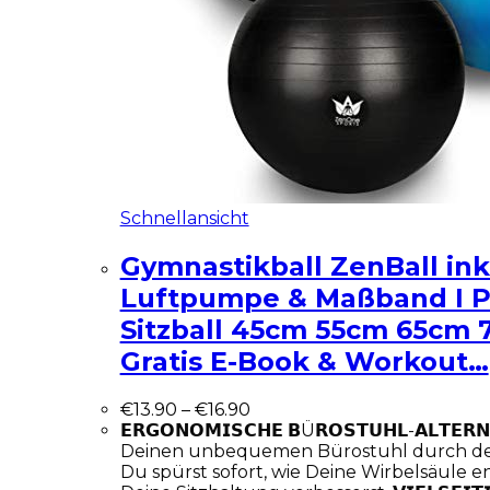
Schnellansicht
Gymnastikball ZenBall ink
Luftpumpe & Maßband I 
Sitzball 45cm 55cm 65cm 
Gratis E-Book & Workout…
€
13.90
–
€
16.90
𝗘𝗥𝗚𝗢𝗡𝗢𝗠𝗜𝗦𝗖𝗛𝗘 𝗕Ü𝗥𝗢𝗦𝗧𝗨𝗛𝗟-𝗔𝗟𝗧𝗘𝗥
Deinen unbequemen Bürostuhl durch de
Du spürst sofort, wie Deine Wirbelsäule e