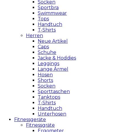
Socken
Sportbra
Swimmwear
Tops
Handtuch
T-Shirts
Herren
Neue Artikel
Caps
Schuhe
Jacke & Hoddies
Leggings
Lange Ärmel
Hosen
Shorts
Socken
Sporttaschen
Tanktops
T-Shirts
Handtuch
Unterhosen
Fitnessgeräte
Fitnessgräte
Ergometer