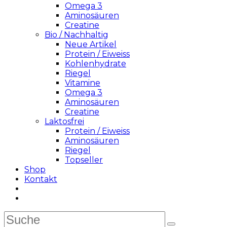
Omega 3
Aminosäuren
Creatine
Bio / Nachhaltig
Neue Artikel
Protein / Eiweiss
Kohlenhydrate
Riegel
Vitamine
Omega 3
Aminosäuren
Creatine
Laktosfrei
Protein / Eiweiss
Aminosäuren
Riegel
Topseller
Shop
Kontakt