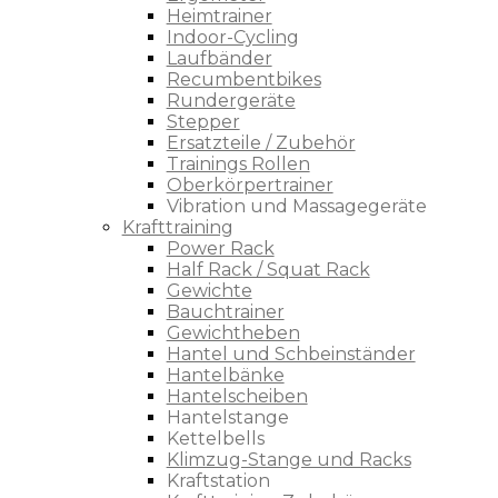
Heimtrainer
Indoor-Cycling
Laufbänder
Recumbentbikes
Rundergeräte
Stepper
Ersatzteile / Zubehör
Trainings Rollen
Oberkörpertrainer
Vibration und Massagegeräte
Krafttraining
Power Rack
Half Rack / Squat Rack
Gewichte
Bauchtrainer
Gewichtheben
Hantel und Schbeinständer
Hantelbänke
Hantelscheiben
Hantelstange
Kettelbells
Klimzug-Stange und Racks
Kraftstation