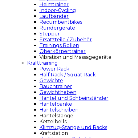
Heimtrainer
Indoor-Cycling
Laufbänder
Recumbentbikes
Rundergeräte
Stepper
Ersatzteile / Zubehör
Trainings Rollen
Oberkörpertrainer
Vibration und Massagegeräte
Krafttraining
Power Rack
Half Rack / Squat Rack
Gewichte
Bauchtrainer
Gewichtheben
Hantel und Schbeinständer
Hantelbänke
Hantelscheiben
Hantelstange
Kettelbells
Klimzug-Stange und Racks
Kraftstation