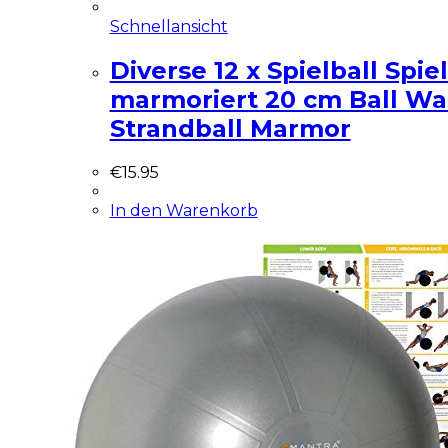
Schnellansicht
Diverse 12 x Spielball Spie
marmoriert 20 cm Ball Wa
Strandball Marmor
€
15.95
In den Warenkorb