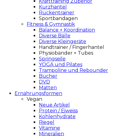
Krafttraining Zubehör
Kurzhantel
Rückentrainer
Sportbandagen
Fitness & Gymnastik
Balance + Koordination
Diverse Bälle
Diverse Kleingeräte
Handtrainer / Fingerhantel
Physiobänder + Tubes
Springseile
YOGA und Pilates
Trampoline und Rebounder
Bücher
DVD
Matten
Ernährungsformen
Vegan
Neue Artikel
Protein / Eiweiss
Kohlenhydrate
Riegel
Vitamine
Mineralien