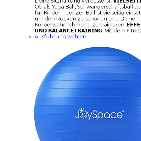
Deine Sitzhaltung verbesserst. 𝗩𝗜𝗘𝗟𝗦𝗘𝗜𝗧𝗜𝗚 
Ob als Yoga Ball, Schwangerschaftsball o
für Kinder – der ZenBall ist vielseitig eins
um den Rücken zu schonen und Deine
Körperwahrnehmung zu trainieren. 𝗘𝗙𝗙𝗘𝗞𝗧
𝗨𝗡𝗗 𝗕𝗔𝗟𝗔𝗡𝗖𝗘𝗧𝗥𝗔𝗜𝗡𝗜𝗡𝗚: Mit dem Fitn
Ausführung wählen