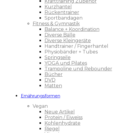
Krafttraining Zubehör
Kurzhantel
Rückentrainer
Sportbandagen
Fitness & Gymnastik
Balance + Koordination
Diverse Bälle
Diverse Kleingeräte
Handtrainer / Fingerhantel
Physiobänder + Tubes
Springseile
YOGA und Pilates
Trampoline und Rebounder
Bücher
DVD
Matten
Ernährungsformen
Vegan
Neue Artikel
Protein / Eiweiss
Kohlenhydrate
Riegel