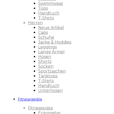
Swimmwear
Tops
Handtuch
T-Shirts
Herren
Neue Artikel
Caps
Schuhe
Jacke & Hoddies
Leggings
Lange Ärmel
Hosen
Shorts
Socken
Sporttaschen
Tanktops
T-Shirts
Handtuch
Unterhosen
Fitnessgeräte
Fitnessgräte
Ergometer