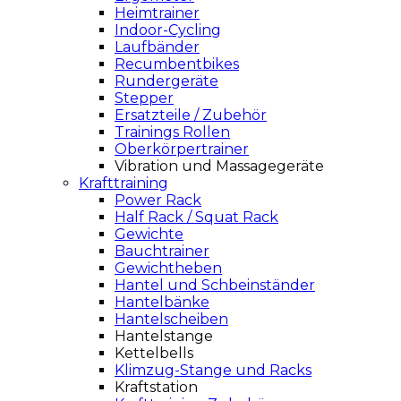
Heimtrainer
Indoor-Cycling
Laufbänder
Recumbentbikes
Rundergeräte
Stepper
Ersatzteile / Zubehör
Trainings Rollen
Oberkörpertrainer
Vibration und Massagegeräte
Krafttraining
Power Rack
Half Rack / Squat Rack
Gewichte
Bauchtrainer
Gewichtheben
Hantel und Schbeinständer
Hantelbänke
Hantelscheiben
Hantelstange
Kettelbells
Klimzug-Stange und Racks
Kraftstation