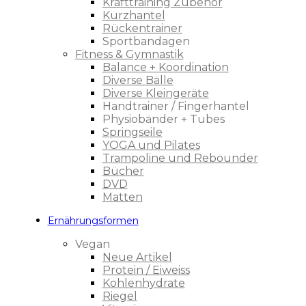
Krafttraining Zubehör
Kurzhantel
Rückentrainer
Sportbandagen
Fitness & Gymnastik
Balance + Koordination
Diverse Bälle
Diverse Kleingeräte
Handtrainer / Fingerhantel
Physiobänder + Tubes
Springseile
YOGA und Pilates
Trampoline und Rebounder
Bücher
DVD
Matten
Ernährungsformen
Vegan
Neue Artikel
Protein / Eiweiss
Kohlenhydrate
Riegel