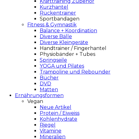
Krafttraining Zubehör
Kurzhantel
Rückentrainer
Sportbandagen
Fitness & Gymnastik
Balance + Koordination
Diverse Bälle
Diverse Kleingeräte
Handtrainer / Fingerhantel
Physiobänder + Tubes
Springseile
YOGA und Pilates
Trampoline und Rebounder
Bücher
DVD
Matten
Ernährungsformen
Vegan
Neue Artikel
Protein / Eiweiss
Kohlenhydrate
Riegel
Vitamine
Mineralien