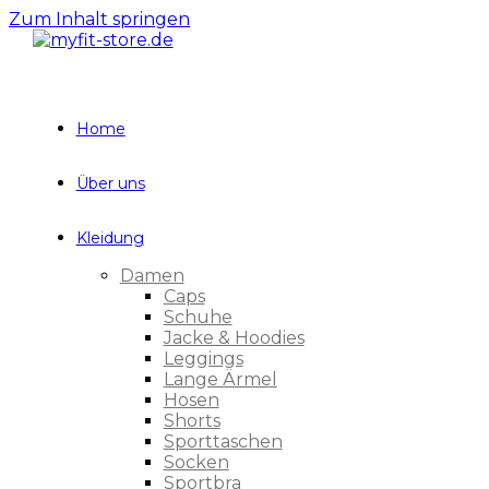
Zum Inhalt springen
Home
Über uns
Kleidung
Damen
Caps
Schuhe
Jacke & Hoodies
Leggings
Lange Ärmel
Hosen
Shorts
Sporttaschen
Socken
Sportbra