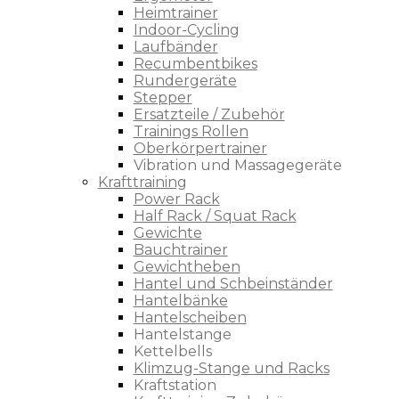
Heimtrainer
Indoor-Cycling
Laufbänder
Recumbentbikes
Rundergeräte
Stepper
Ersatzteile / Zubehör
Trainings Rollen
Oberkörpertrainer
Vibration und Massagegeräte
Krafttraining
Power Rack
Half Rack / Squat Rack
Gewichte
Bauchtrainer
Gewichtheben
Hantel und Schbeinständer
Hantelbänke
Hantelscheiben
Hantelstange
Kettelbells
Klimzug-Stange und Racks
Kraftstation