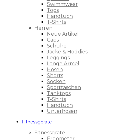
Swimmwear
Tops
Handtuch
T-Shirts
Herren
Neue Artikel
Caps
Schuhe
Jacke & Hoddies
Leggings
Lange Ärmel
Hosen
Shorts
Socken
Sporttaschen
Tanktops
T-Shirts
Handtuch
Unterhosen
Fitnessgeräte
Fitnessgräte
Ergometer