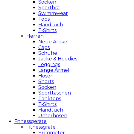
Socken
Sportbra
Swimmwear
Tops
Handtuch
T-Shirts
Herren
Neue Artikel
Caps
Schuhe
Jacke & Hoddies
Leggings
Lange Ärmel
Hosen
Shorts
Socken
Sporttaschen
Tanktops
T-Shirts
Handtuch
Unterhosen
Fitnessgeräte
Fitnessgräte
Ergometer