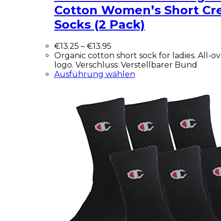
Cotton Women’s Short Cr
Socks (2 Pack)
€
13.25
–
€
13.95
Organic cotton short sock for ladies. All-o
logo. Verschluss: Verstellbarer Bund
Ausführung wählen