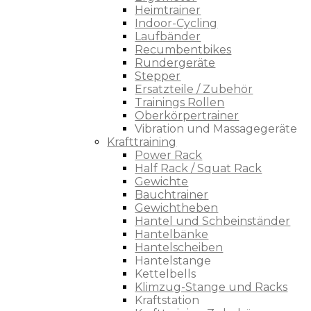
Heimtrainer
Indoor-Cycling
Laufbänder
Recumbentbikes
Rundergeräte
Stepper
Ersatzteile / Zubehör
Trainings Rollen
Oberkörpertrainer
Vibration und Massagegeräte
Krafttraining
Power Rack
Half Rack / Squat Rack
Gewichte
Bauchtrainer
Gewichtheben
Hantel und Schbeinständer
Hantelbänke
Hantelscheiben
Hantelstange
Kettelbells
Klimzug-Stange und Racks
Kraftstation