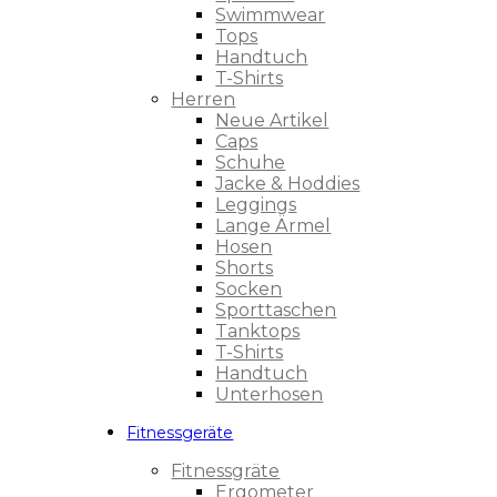
Swimmwear
Tops
Handtuch
T-Shirts
Herren
Neue Artikel
Caps
Schuhe
Jacke & Hoddies
Leggings
Lange Ärmel
Hosen
Shorts
Socken
Sporttaschen
Tanktops
T-Shirts
Handtuch
Unterhosen
Fitnessgeräte
Fitnessgräte
Ergometer