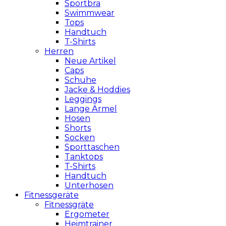
Sportbra
Swimmwear
Tops
Handtuch
T-Shirts
Herren
Neue Artikel
Caps
Schuhe
Jacke & Hoddies
Leggings
Lange Ärmel
Hosen
Shorts
Socken
Sporttaschen
Tanktops
T-Shirts
Handtuch
Unterhosen
Fitnessgeräte
Fitnessgräte
Ergometer
Heimtrainer