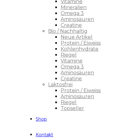
Vitamine
Mineralien
Omega 3
Aminosäuren
Creatine
Bio / Nachhaltig
Neue Artikel
Protein / Eiweiss
Kohlenhydrate
Riegel
Vitamine
Omega 3
Aminosäuren
Creatine
Laktosfrei
Protein / Eiweiss
Aminosäuren
Riegel
Topseller
Shop
Kontakt