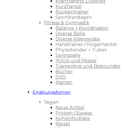
Krafttraining Zubehör
Kurzhantel
Rückentrainer
Sportbandagen
Fitness & Gymnastik
Balance + Koordination
Diverse Bälle
Diverse Kleingeräte
Handtrainer / Fingerhantel
Physiobänder + Tubes
Springseile
YOGA und Pilates
Trampoline und Rebounder
Bücher
DVD
Matten
Ernährungsformen
Vegan
Neue Artikel
Protein / Eiweiss
Kohlenhydrate
Riegel