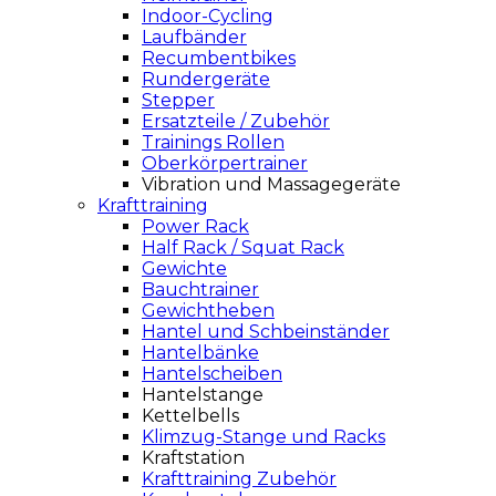
Indoor-Cycling
Laufbänder
Recumbentbikes
Rundergeräte
Stepper
Ersatzteile / Zubehör
Trainings Rollen
Oberkörpertrainer
Vibration und Massagegeräte
Krafttraining
Power Rack
Half Rack / Squat Rack
Gewichte
Bauchtrainer
Gewichtheben
Hantel und Schbeinständer
Hantelbänke
Hantelscheiben
Hantelstange
Kettelbells
Klimzug-Stange und Racks
Kraftstation
Krafttraining Zubehör