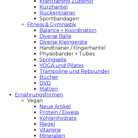
Krafttraining Zubehör
Kurzhantel
Rückentrainer
Sportbandagen
Fitness & Gymnastik
Balance + Koordination
Diverse Bälle
Diverse Kleingeräte
Handtrainer / Fingerhantel
Physiobänder + Tubes
Springseile
YOGA und Pilates
Trampoline und Rebounder
Bücher
DVD
Matten
Ernährungsformen
Vegan
Neue Artikel
Protein / Eiweiss
Kohlenhydrate
Riegel
Vitamine
Mineralien