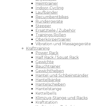
Heimtrainer
Indoor-Cycling
Laufbänder
Recumbentbikes
Rundergeräte
Stepper
Ersatzteile / Zubehör
Trainings Rollen
Oberkörpertrainer
Vibration und Massagegeräte
Krafttraining
Power Rack
Half Rack / Squat Rack
Gewichte
Bauchtrainer
Gewichtheben
Hantel und Schbeinständer
Hantelbänke
Hantelscheiben
Hantelstange
Kettelbells
Klimzug-Stange und Racks
Kraftstation