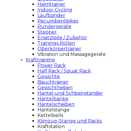
Heimtrainer
Indoor-Cycling
Laufbänder
Recumbentbikes
Rundergeräte
Stepper
Ersatzteile / Zubehör
Trainings Rollen
Oberkörpertrainer
Vibration und Massagegeräte
Krafttraining
Power Rack
Half Rack / Squat Rack
Gewichte
Bauchtrainer
Gewichtheben
Hantel und Schbeinständer
Hantelbänke
Hantelscheiben
Hantelstange
Kettelbells
Klimzug-Stange und Racks
Kraftstation