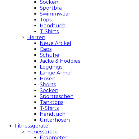
Socken
Sportbra
Swimmwear
Tops
Handtuch
T-Shirts
Herren
Neue Artikel
Caps
Schuhe
Jacke & Hoddies
Leggings
Lange Ärmel
Hosen
Shorts
Socken
Sporttaschen
Tanktops
T-Shirts
Handtuch
Unterhosen
Fitnessgeräte
Fitnessgräte
Ergometer