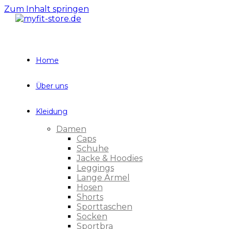
Zum Inhalt springen
Home
Über uns
Kleidung
Damen
Caps
Schuhe
Jacke & Hoodies
Leggings
Lange Ärmel
Hosen
Shorts
Sporttaschen
Socken
Sportbra