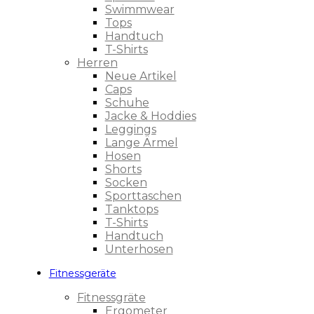
Swimmwear
Tops
Handtuch
T-Shirts
Herren
Neue Artikel
Caps
Schuhe
Jacke & Hoddies
Leggings
Lange Ärmel
Hosen
Shorts
Socken
Sporttaschen
Tanktops
T-Shirts
Handtuch
Unterhosen
Fitnessgeräte
Fitnessgräte
Ergometer