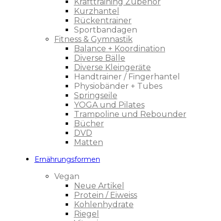
Krafttraining Zubehör
Kurzhantel
Rückentrainer
Sportbandagen
Fitness & Gymnastik
Balance + Koordination
Diverse Bälle
Diverse Kleingeräte
Handtrainer / Fingerhantel
Physiobänder + Tubes
Springseile
YOGA und Pilates
Trampoline und Rebounder
Bücher
DVD
Matten
Ernährungsformen
Vegan
Neue Artikel
Protein / Eiweiss
Kohlenhydrate
Riegel