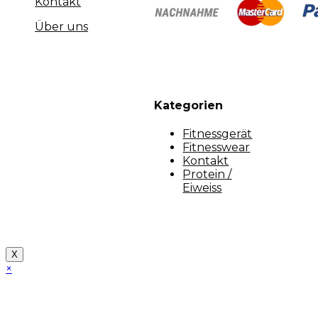
Kontakt
Über uns
Kategorien
Fitnessgerät
Fitnesswear
Kontakt
Protein /
Eiweiss
Copyright [myfit-store] - Made by Kunga
X
×
Close
this
module