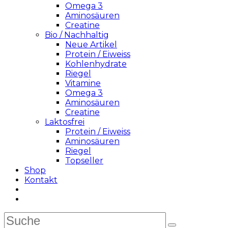
Omega 3
Aminosäuren
Creatine
Bio / Nachhaltig
Neue Artikel
Protein / Eiweiss
Kohlenhydrate
Riegel
Vitamine
Omega 3
Aminosäuren
Creatine
Laktosfrei
Protein / Eiweiss
Aminosäuren
Riegel
Topseller
Shop
Kontakt