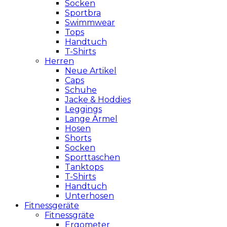
Socken
Sportbra
Swimmwear
Tops
Handtuch
T-Shirts
Herren
Neue Artikel
Caps
Schuhe
Jacke & Hoddies
Leggings
Lange Ärmel
Hosen
Shorts
Socken
Sporttaschen
Tanktops
T-Shirts
Handtuch
Unterhosen
Fitnessgeräte
Fitnessgräte
Ergometer