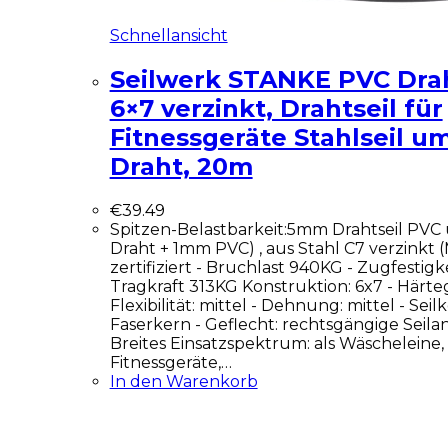
Schnellansicht
Seilwerk STANKE PVC Dra
6×7 verzinkt, Drahtseil für
Fitnessgeräte Stahlseil u
Draht, 20m
€
39.49
Spitzen-Belastbarkeit:5mm Drahtseil PV
Draht + 1mm PVC) , aus Stahl C7 verzinkt (
zertifiziert - Bruchlast 940KG - Zugfestig
Tragkraft 313KG Konstruktion: 6x7 - Härteg
Flexibilität: mittel - Dehnung: mittel - Seil
Faserkern - Geflecht: rechtsgängige Sei
Breites Einsatzspektrum: als Wäscheleine, a
Fitnessgeräte,…
In den Warenkorb