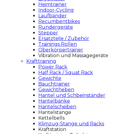
Heimtrainer
Indoor-Cycling
Laufbänder
Recumbentbikes
Rundergeräte
Stepper
Ersatzteile / Zubehör
Trainings Rollen
Oberkörpertrainer
Vibration und Massagegeräte
Krafttraining
Power Rack
Half Rack / Squat Rack
Gewichte
Bauchtrainer
Gewichtheben
Hantel und Schbeinständer
Hantelbänke
Hantelscheiben
Hantelstange
Kettelbells
Klimzug-Stange und Racks
Kraftstation