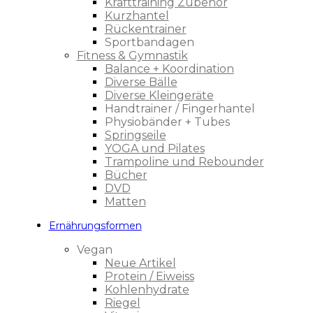
Krafttraining Zubehör
Kurzhantel
Rückentrainer
Sportbandagen
Fitness & Gymnastik
Balance + Koordination
Diverse Bälle
Diverse Kleingeräte
Handtrainer / Fingerhantel
Physiobänder + Tubes
Springseile
YOGA und Pilates
Trampoline und Rebounder
Bücher
DVD
Matten
Ernährungsformen
Vegan
Neue Artikel
Protein / Eiweiss
Kohlenhydrate
Riegel