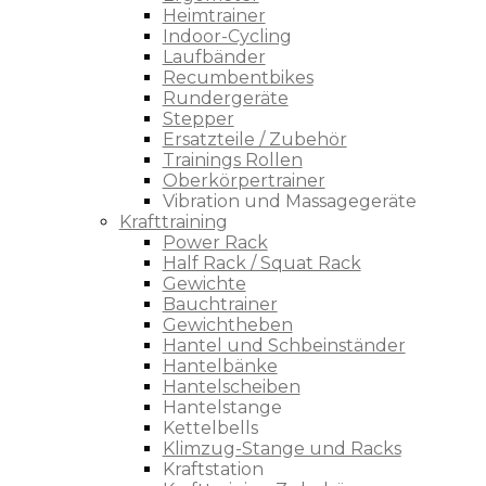
Heimtrainer
Indoor-Cycling
Laufbänder
Recumbentbikes
Rundergeräte
Stepper
Ersatzteile / Zubehör
Trainings Rollen
Oberkörpertrainer
Vibration und Massagegeräte
Krafttraining
Power Rack
Half Rack / Squat Rack
Gewichte
Bauchtrainer
Gewichtheben
Hantel und Schbeinständer
Hantelbänke
Hantelscheiben
Hantelstange
Kettelbells
Klimzug-Stange und Racks
Kraftstation