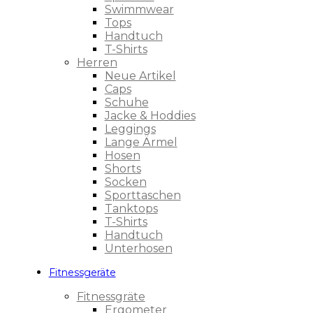
Swimmwear
Tops
Handtuch
T-Shirts
Herren
Neue Artikel
Caps
Schuhe
Jacke & Hoddies
Leggings
Lange Ärmel
Hosen
Shorts
Socken
Sporttaschen
Tanktops
T-Shirts
Handtuch
Unterhosen
Fitnessgeräte
Fitnessgräte
Ergometer