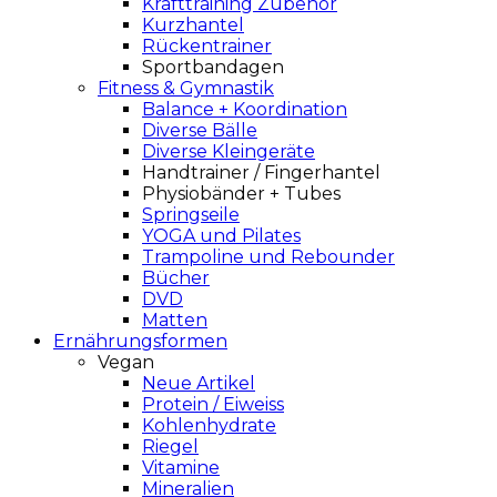
Krafttraining Zubehör
Kurzhantel
Rückentrainer
Sportbandagen
Fitness & Gymnastik
Balance + Koordination
Diverse Bälle
Diverse Kleingeräte
Handtrainer / Fingerhantel
Physiobänder + Tubes
Springseile
YOGA und Pilates
Trampoline und Rebounder
Bücher
DVD
Matten
Ernährungsformen
Vegan
Neue Artikel
Protein / Eiweiss
Kohlenhydrate
Riegel
Vitamine
Mineralien