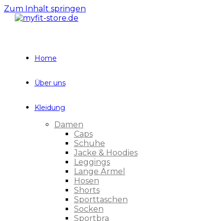
Zum Inhalt springen
Home
Über uns
Kleidung
Damen
Caps
Schuhe
Jacke & Hoodies
Leggings
Lange Ärmel
Hosen
Shorts
Sporttaschen
Socken
Sportbra