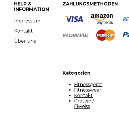
HELP &
ZAHLUNGSMETHODEN
INFORMATION
Impressum
Kontakt
Über uns
Kategorien
Fitnessgerät
Fitnesswear
Kontakt
Protein /
Eiweiss
Copyright [myfit-store] - Made by Kunga