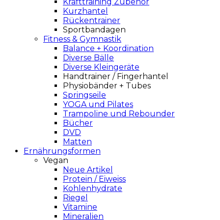
Krafttraining Zubehör
Kurzhantel
Rückentrainer
Sportbandagen
Fitness & Gymnastik
Balance + Koordination
Diverse Bälle
Diverse Kleingeräte
Handtrainer / Fingerhantel
Physiobänder + Tubes
Springseile
YOGA und Pilates
Trampoline und Rebounder
Bücher
DVD
Matten
Ernährungsformen
Vegan
Neue Artikel
Protein / Eiweiss
Kohlenhydrate
Riegel
Vitamine
Mineralien