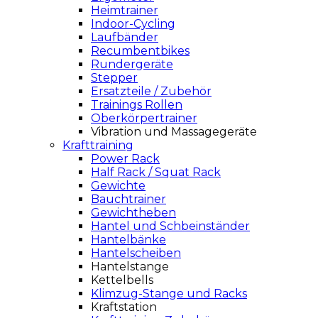
Heimtrainer
Indoor-Cycling
Laufbänder
Recumbentbikes
Rundergeräte
Stepper
Ersatzteile / Zubehör
Trainings Rollen
Oberkörpertrainer
Vibration und Massagegeräte
Krafttraining
Power Rack
Half Rack / Squat Rack
Gewichte
Bauchtrainer
Gewichtheben
Hantel und Schbeinständer
Hantelbänke
Hantelscheiben
Hantelstange
Kettelbells
Klimzug-Stange und Racks
Kraftstation