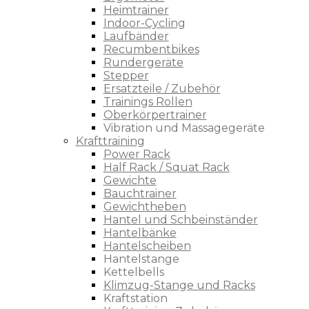
Heimtrainer
Indoor-Cycling
Laufbänder
Recumbentbikes
Rundergeräte
Stepper
Ersatzteile / Zubehör
Trainings Rollen
Oberkörpertrainer
Vibration und Massagegeräte
Krafttraining
Power Rack
Half Rack / Squat Rack
Gewichte
Bauchtrainer
Gewichtheben
Hantel und Schbeinständer
Hantelbänke
Hantelscheiben
Hantelstange
Kettelbells
Klimzug-Stange und Racks
Kraftstation