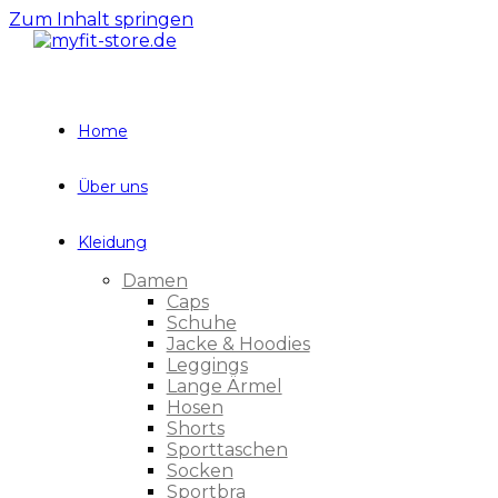
Zum Inhalt springen
Home
Über uns
Kleidung
Damen
Caps
Schuhe
Jacke & Hoodies
Leggings
Lange Ärmel
Hosen
Shorts
Sporttaschen
Socken
Sportbra