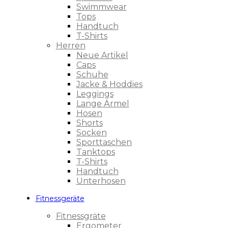
Swimmwear
Tops
Handtuch
T-Shirts
Herren
Neue Artikel
Caps
Schuhe
Jacke & Hoddies
Leggings
Lange Ärmel
Hosen
Shorts
Socken
Sporttaschen
Tanktops
T-Shirts
Handtuch
Unterhosen
Fitnessgeräte
Fitnessgräte
Ergometer