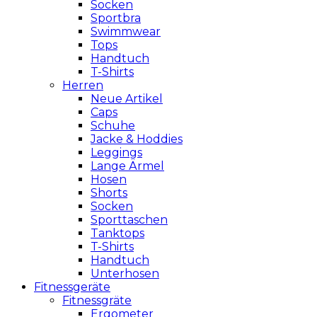
Socken
Sportbra
Swimmwear
Tops
Handtuch
T-Shirts
Herren
Neue Artikel
Caps
Schuhe
Jacke & Hoddies
Leggings
Lange Ärmel
Hosen
Shorts
Socken
Sporttaschen
Tanktops
T-Shirts
Handtuch
Unterhosen
Fitnessgeräte
Fitnessgräte
Ergometer