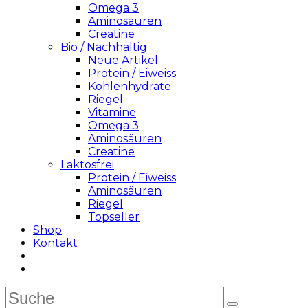
Omega 3
Aminosäuren
Creatine
Bio / Nachhaltig
Neue Artikel
Protein / Eiweiss
Kohlenhydrate
Riegel
Vitamine
Omega 3
Aminosäuren
Creatine
Laktosfrei
Protein / Eiweiss
Aminosäuren
Riegel
Topseller
Shop
Kontakt