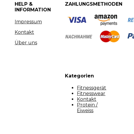
HELP &
ZAHLUNGSMETHODEN
INFORMATION
Impressum
Kontakt
Über uns
Kategorien
Fitnessgerät
Fitnesswear
Kontakt
Protein /
Eiweiss
Copyright [myfit-store] - Made by Kunga