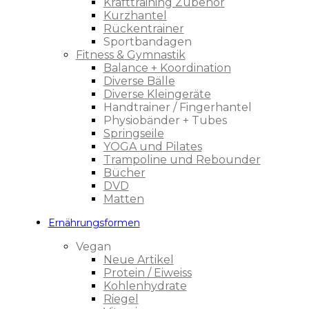
Krafttraining Zubehör
Kurzhantel
Rückentrainer
Sportbandagen
Fitness & Gymnastik
Balance + Koordination
Diverse Bälle
Diverse Kleingeräte
Handtrainer / Fingerhantel
Physiobänder + Tubes
Springseile
YOGA und Pilates
Trampoline und Rebounder
Bücher
DVD
Matten
Ernährungsformen
Vegan
Neue Artikel
Protein / Eiweiss
Kohlenhydrate
Riegel