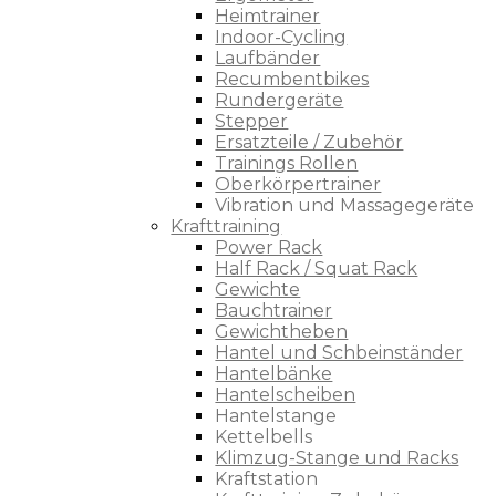
Heimtrainer
Indoor-Cycling
Laufbänder
Recumbentbikes
Rundergeräte
Stepper
Ersatzteile / Zubehör
Trainings Rollen
Oberkörpertrainer
Vibration und Massagegeräte
Krafttraining
Power Rack
Half Rack / Squat Rack
Gewichte
Bauchtrainer
Gewichtheben
Hantel und Schbeinständer
Hantelbänke
Hantelscheiben
Hantelstange
Kettelbells
Klimzug-Stange und Racks
Kraftstation