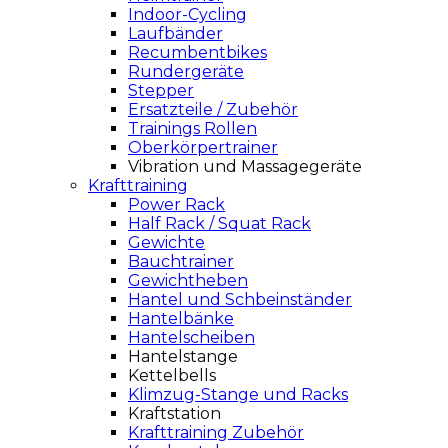
Indoor-Cycling
Laufbänder
Recumbentbikes
Rundergeräte
Stepper
Ersatzteile / Zubehör
Trainings Rollen
Oberkörpertrainer
Vibration und Massagegeräte
Krafttraining
Power Rack
Half Rack / Squat Rack
Gewichte
Bauchtrainer
Gewichtheben
Hantel und Schbeinständer
Hantelbänke
Hantelscheiben
Hantelstange
Kettelbells
Klimzug-Stange und Racks
Kraftstation
Krafttraining Zubehör