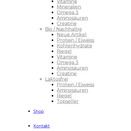
Vitamine
Mineralien
Omega 3
Aminosäuren
Creatine
Bio / Nachhaltig
Neue Artikel
Protein / Eiweiss
Kohlenhydrate
Riegel
Vitamine
Omega 3
Aminosäuren
Creatine
Laktosfrei
Protein / Eiweiss
Aminosäuren
Riegel
Topseller
Shop
Kontakt