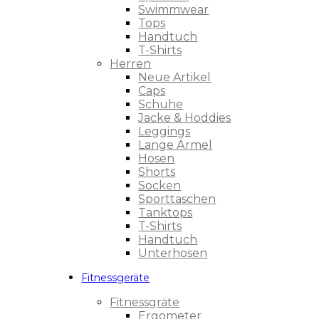
Swimmwear
Tops
Handtuch
T-Shirts
Herren
Neue Artikel
Caps
Schuhe
Jacke & Hoddies
Leggings
Lange Ärmel
Hosen
Shorts
Socken
Sporttaschen
Tanktops
T-Shirts
Handtuch
Unterhosen
Fitnessgeräte
Fitnessgräte
Ergometer