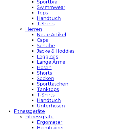
Sportbra
Swimmwear
Tops
Handtuch
T-Shirts
Herren
Neue Artikel
Caps
Schuhe
Jacke & Hoddies
Leggings
Lange Ärmel
Hosen
Shorts
Socken
Sporttaschen
Tanktops
T-Shirts
Handtuch
Unterhosen
Fitnessgeräte
Fitnessgräte
Ergometer
Heimtrainer