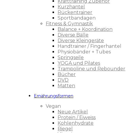
Krafttraining Zubehör
Kurzhantel
Rückentrainer
Sportbandagen
Fitness & Gymnastik
Balance + Koordination
Diverse Bälle
Diverse Kleingeräte
Handtrainer / Fingerhantel
Physiobänder + Tubes
Springseile
YOGA und Pilates
Trampoline und Rebounder
Bücher
DVD
Matten
Ernährungsformen
Vegan
Neue Artikel
Protein / Eiweiss
Kohlenhydrate
Riegel