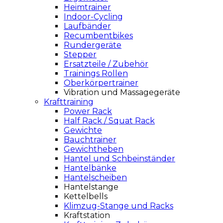
Heimtrainer
Indoor-Cycling
Laufbänder
Recumbentbikes
Rundergeräte
Stepper
Ersatzteile / Zubehör
Trainings Rollen
Oberkörpertrainer
Vibration und Massagegeräte
Krafttraining
Power Rack
Half Rack / Squat Rack
Gewichte
Bauchtrainer
Gewichtheben
Hantel und Schbeinständer
Hantelbänke
Hantelscheiben
Hantelstange
Kettelbells
Klimzug-Stange und Racks
Kraftstation