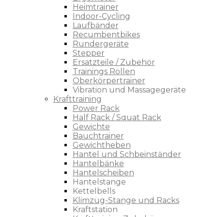
Heimtrainer
Indoor-Cycling
Laufbänder
Recumbentbikes
Rundergeräte
Stepper
Ersatzteile / Zubehör
Trainings Rollen
Oberkörpertrainer
Vibration und Massagegeräte
Krafttraining
Power Rack
Half Rack / Squat Rack
Gewichte
Bauchtrainer
Gewichtheben
Hantel und Schbeinständer
Hantelbänke
Hantelscheiben
Hantelstange
Kettelbells
Klimzug-Stange und Racks
Kraftstation