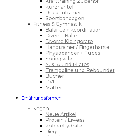
Krafttraining Zubehör
Kurzhantel
Rückentrainer
Sportbandagen
Fitness & Gymnastik
Balance + Koordination
Diverse Bälle
Diverse Kleingeräte
Handtrainer / Fingerhantel
Physiobänder + Tubes
Springseile
YOGA und Pilates
Trampoline und Rebounder
Bücher
DVD
Matten
Ernährungsformen
Vegan
Neue Artikel
Protein / Eiweiss
Kohlenhydrate
Riegel