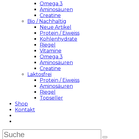
Omega 3
Aminosäuren
Creatine
Bio / Nachhaltig
Neue Artikel
Protein / Eiweiss
Kohlenhydrate
Riegel
Vitamine
Omega 3
Aminosäuren
Creatine
Laktosfrei
Protein / Eiweiss
Aminosäuren
Riegel
Topseller
Shop
Kontakt