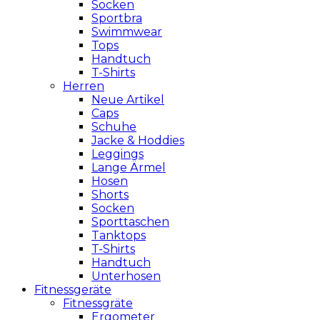
Socken
Sportbra
Swimmwear
Tops
Handtuch
T-Shirts
Herren
Neue Artikel
Caps
Schuhe
Jacke & Hoddies
Leggings
Lange Ärmel
Hosen
Shorts
Socken
Sporttaschen
Tanktops
T-Shirts
Handtuch
Unterhosen
Fitnessgeräte
Fitnessgräte
Ergometer