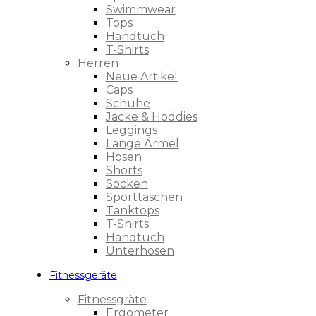
Swimmwear
Tops
Handtuch
T-Shirts
Herren
Neue Artikel
Caps
Schuhe
Jacke & Hoddies
Leggings
Lange Ärmel
Hosen
Shorts
Socken
Sporttaschen
Tanktops
T-Shirts
Handtuch
Unterhosen
Fitnessgeräte
Fitnessgräte
Ergometer