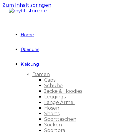
Zum Inhalt springen
Home
Über uns
Kleidung
Damen
Caps
Schuhe
Jacke & Hoodies
Leggings
Lange Ärmel
Hosen
Shorts
Sporttaschen
Socken
Sportbra