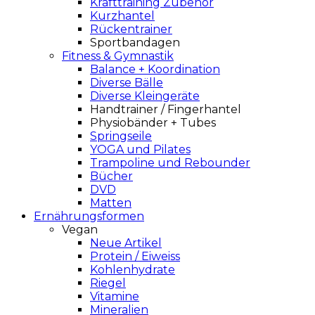
Krafttraining Zubehör
Kurzhantel
Rückentrainer
Sportbandagen
Fitness & Gymnastik
Balance + Koordination
Diverse Bälle
Diverse Kleingeräte
Handtrainer / Fingerhantel
Physiobänder + Tubes
Springseile
YOGA und Pilates
Trampoline und Rebounder
Bücher
DVD
Matten
Ernährungsformen
Vegan
Neue Artikel
Protein / Eiweiss
Kohlenhydrate
Riegel
Vitamine
Mineralien