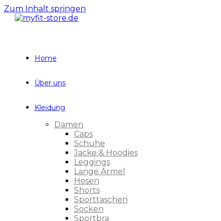
Zum Inhalt springen
Home
Über uns
Kleidung
Damen
Caps
Schuhe
Jacke & Hoodies
Leggings
Lange Ärmel
Hosen
Shorts
Sporttaschen
Socken
Sportbra