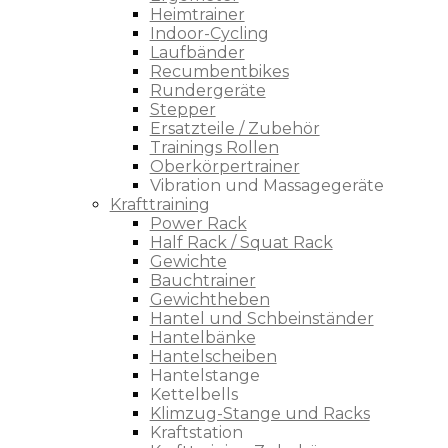
Heimtrainer
Indoor-Cycling
Laufbänder
Recumbentbikes
Rundergeräte
Stepper
Ersatzteile / Zubehör
Trainings Rollen
Oberkörpertrainer
Vibration und Massagegeräte
Krafttraining
Power Rack
Half Rack / Squat Rack
Gewichte
Bauchtrainer
Gewichtheben
Hantel und Schbeinständer
Hantelbänke
Hantelscheiben
Hantelstange
Kettelbells
Klimzug-Stange und Racks
Kraftstation