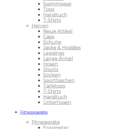
Swimmwear
Tops
Handtuch
T-Shirts
Herren
Neue Artikel
Caps
Schuhe
Jacke & Hoddies
Leggings
Lange Ärmel
Hosen
Shorts
Socken
Sporttaschen
Tanktops
T-Shirts
Handtuch
Unterhosen
Fitnessgeräte
Fitnessgräte
Ergometer