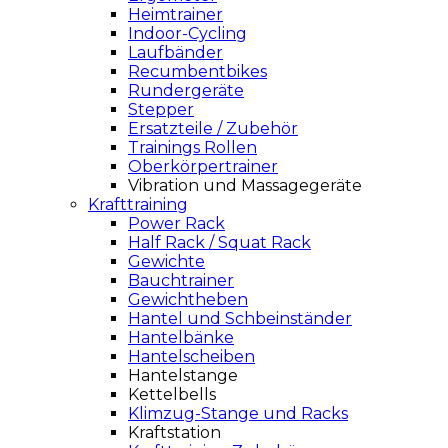
Heimtrainer
Indoor-Cycling
Laufbänder
Recumbentbikes
Rundergeräte
Stepper
Ersatzteile / Zubehör
Trainings Rollen
Oberkörpertrainer
Vibration und Massagegeräte
Krafttraining
Power Rack
Half Rack / Squat Rack
Gewichte
Bauchtrainer
Gewichtheben
Hantel und Schbeinständer
Hantelbänke
Hantelscheiben
Hantelstange
Kettelbells
Klimzug-Stange und Racks
Kraftstation