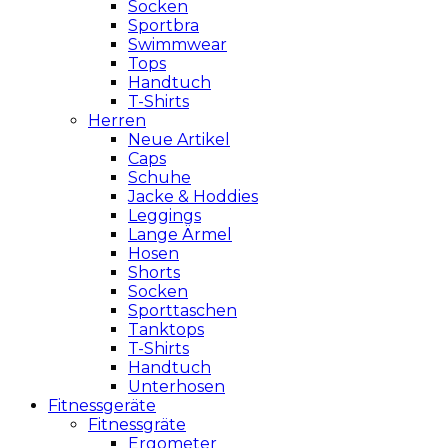
Socken
Sportbra
Swimmwear
Tops
Handtuch
T-Shirts
Herren
Neue Artikel
Caps
Schuhe
Jacke & Hoddies
Leggings
Lange Ärmel
Hosen
Shorts
Socken
Sporttaschen
Tanktops
T-Shirts
Handtuch
Unterhosen
Fitnessgeräte
Fitnessgräte
Ergometer