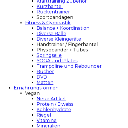
Krafttraining Zubehör
Kurzhantel
Rückentrainer
Sportbandagen
Fitness & Gymnastik
Balance + Koordination
Diverse Bälle
Diverse Kleingeräte
Handtrainer / Fingerhantel
Physiobänder + Tubes
Springseile
YOGA und Pilates
Trampoline und Rebounder
Bücher
DVD
Matten
Ernährungsformen
Vegan
Neue Artikel
Protein / Eiweiss
Kohlenhydrate
Riegel
Vitamine
Mineralien