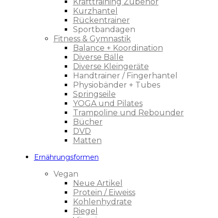
Krafttraining Zubehör
Kurzhantel
Rückentrainer
Sportbandagen
Fitness & Gymnastik
Balance + Koordination
Diverse Bälle
Diverse Kleingeräte
Handtrainer / Fingerhantel
Physiobänder + Tubes
Springseile
YOGA und Pilates
Trampoline und Rebounder
Bücher
DVD
Matten
Ernährungsformen
Vegan
Neue Artikel
Protein / Eiweiss
Kohlenhydrate
Riegel