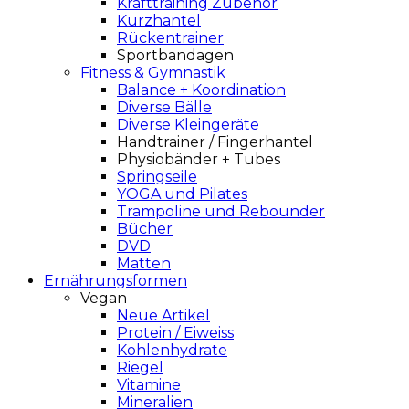
Krafttraining Zubehör
Kurzhantel
Rückentrainer
Sportbandagen
Fitness & Gymnastik
Balance + Koordination
Diverse Bälle
Diverse Kleingeräte
Handtrainer / Fingerhantel
Physiobänder + Tubes
Springseile
YOGA und Pilates
Trampoline und Rebounder
Bücher
DVD
Matten
Ernährungsformen
Vegan
Neue Artikel
Protein / Eiweiss
Kohlenhydrate
Riegel
Vitamine
Mineralien