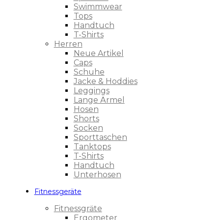
Swimmwear
Tops
Handtuch
T-Shirts
Herren
Neue Artikel
Caps
Schuhe
Jacke & Hoddies
Leggings
Lange Ärmel
Hosen
Shorts
Socken
Sporttaschen
Tanktops
T-Shirts
Handtuch
Unterhosen
Fitnessgeräte
Fitnessgräte
Ergometer