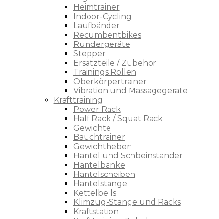
Heimtrainer
Indoor-Cycling
Laufbänder
Recumbentbikes
Rundergeräte
Stepper
Ersatzteile / Zubehör
Trainings Rollen
Oberkörpertrainer
Vibration und Massagegeräte
Krafttraining
Power Rack
Half Rack / Squat Rack
Gewichte
Bauchtrainer
Gewichtheben
Hantel und Schbeinständer
Hantelbänke
Hantelscheiben
Hantelstange
Kettelbells
Klimzug-Stange und Racks
Kraftstation