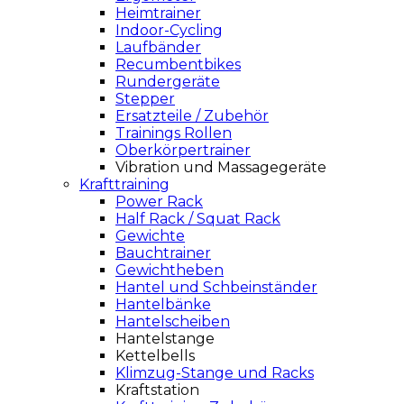
Heimtrainer
Indoor-Cycling
Laufbänder
Recumbentbikes
Rundergeräte
Stepper
Ersatzteile / Zubehör
Trainings Rollen
Oberkörpertrainer
Vibration und Massagegeräte
Krafttraining
Power Rack
Half Rack / Squat Rack
Gewichte
Bauchtrainer
Gewichtheben
Hantel und Schbeinständer
Hantelbänke
Hantelscheiben
Hantelstange
Kettelbells
Klimzug-Stange und Racks
Kraftstation