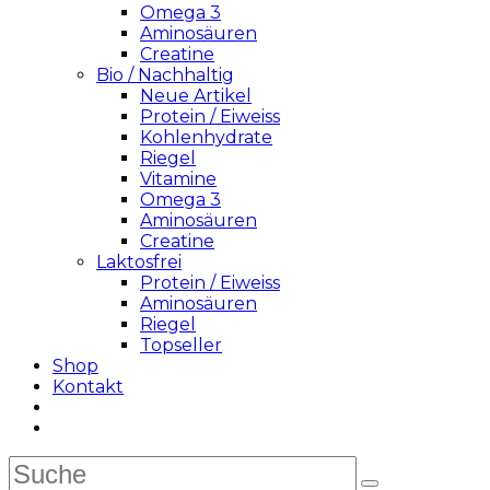
Omega 3
Aminosäuren
Creatine
Bio / Nachhaltig
Neue Artikel
Protein / Eiweiss
Kohlenhydrate
Riegel
Vitamine
Omega 3
Aminosäuren
Creatine
Laktosfrei
Protein / Eiweiss
Aminosäuren
Riegel
Topseller
Shop
Kontakt