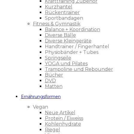
Krafttraining Zubehör
Kurzhantel
Rückentrainer
Sportbandagen
Fitness & Gymnastik
Balance + Koordination
Diverse Bälle
Diverse Kleingeräte
Handtrainer / Fingerhantel
Physiobänder + Tubes
Springseile
YOGA und Pilates
Trampoline und Rebounder
Bücher
DVD
Matten
Ernährungsformen
Vegan
Neue Artikel
Protein / Eiweiss
Kohlenhydrate
Riegel