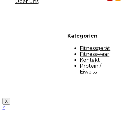
Über uns
Kategorien
Fitnessgerät
Fitnesswear
Kontakt
Protein /
Eiweiss
Copyright [myfit-store] - Made by Kunga
X
×
Close
this
module