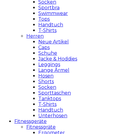
Socken
Sportbra
Swimmwear
Tops
Handtuch
T-Shirts
Herren
Neue Artikel
Caps
Schuhe
Jacke & Hoddies
Leggings
Lange Ärmel
Hosen
Shorts
Socken
Sporttaschen
Tanktops
T-Shirts
Handtuch
Unterhosen
Fitnessgeräte
Fitnessgräte
Ergometer