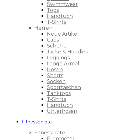
Swimmwear
Tops
Handtuch
T-Shirts
Herren
Neue Artikel
Caps
Schuhe
Jacke & Hoddies
Leggings
Lange Ärmel
Hosen
Shorts
Socken
Sporttaschen
Tanktops
T-Shirts
Handtuch
Unterhosen
Fitnessgeräte
Fitnessgräte
Ergometer