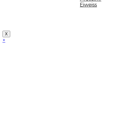
Eiweiss
Copyright [myfit-store] - Made by Kunga
X
×
Close
this
module
Demo Website!
Diese Seite ist eine Demo Affiliate Website!