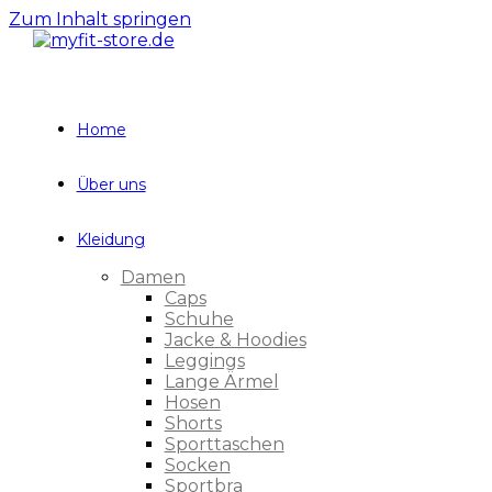
Zum Inhalt springen
Home
Über uns
Kleidung
Damen
Caps
Schuhe
Jacke & Hoodies
Leggings
Lange Ärmel
Hosen
Shorts
Sporttaschen
Socken
Sportbra