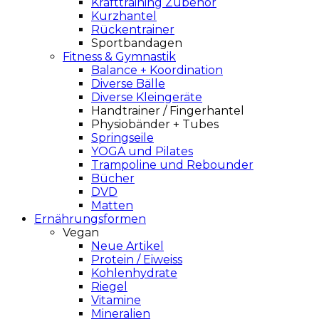
Krafttraining Zubehör
Kurzhantel
Rückentrainer
Sportbandagen
Fitness & Gymnastik
Balance + Koordination
Diverse Bälle
Diverse Kleingeräte
Handtrainer / Fingerhantel
Physiobänder + Tubes
Springseile
YOGA und Pilates
Trampoline und Rebounder
Bücher
DVD
Matten
Ernährungsformen
Vegan
Neue Artikel
Protein / Eiweiss
Kohlenhydrate
Riegel
Vitamine
Mineralien