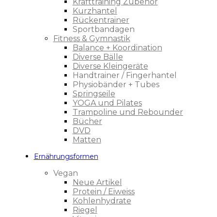
Krafttraining Zubehör
Kurzhantel
Rückentrainer
Sportbandagen
Fitness & Gymnastik
Balance + Koordination
Diverse Bälle
Diverse Kleingeräte
Handtrainer / Fingerhantel
Physiobänder + Tubes
Springseile
YOGA und Pilates
Trampoline und Rebounder
Bücher
DVD
Matten
Ernährungsformen
Vegan
Neue Artikel
Protein / Eiweiss
Kohlenhydrate
Riegel