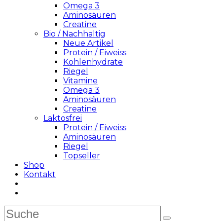
Omega 3
Aminosäuren
Creatine
Bio / Nachhaltig
Neue Artikel
Protein / Eiweiss
Kohlenhydrate
Riegel
Vitamine
Omega 3
Aminosäuren
Creatine
Laktosfrei
Protein / Eiweiss
Aminosäuren
Riegel
Topseller
Shop
Kontakt