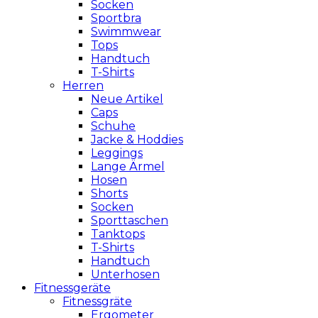
Socken
Sportbra
Swimmwear
Tops
Handtuch
T-Shirts
Herren
Neue Artikel
Caps
Schuhe
Jacke & Hoddies
Leggings
Lange Ärmel
Hosen
Shorts
Socken
Sporttaschen
Tanktops
T-Shirts
Handtuch
Unterhosen
Fitnessgeräte
Fitnessgräte
Ergometer