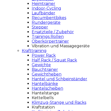
Heimtrainer
Indoor-Cycling
Laufbänder
Recumbentbikes
Rundergeräte
Stepper
Ersatzteile / Zubehör
Trainings Rollen
Oberkörpertrainer
Vibration und Massagegeräte
Krafttraining
Power Rack
Half Rack / Squat Rack
Gewichte
Bauchtrainer
Gewichtheben
Hantel und Schbeinständer
Hantelbänke
Hantelscheiben
Hantelstange
Kettelbells
Klimzug-Stange und Racks
Kraftstation