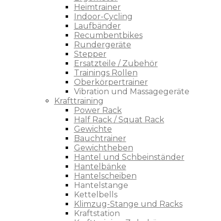
Heimtrainer
Indoor-Cycling
Laufbänder
Recumbentbikes
Rundergeräte
Stepper
Ersatzteile / Zubehör
Trainings Rollen
Oberkörpertrainer
Vibration und Massagegeräte
Krafttraining
Power Rack
Half Rack / Squat Rack
Gewichte
Bauchtrainer
Gewichtheben
Hantel und Schbeinständer
Hantelbänke
Hantelscheiben
Hantelstange
Kettelbells
Klimzug-Stange und Racks
Kraftstation