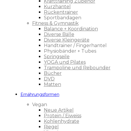
Krafttraining Zubehör
Kurzhantel
Rückentrainer
Sportbandagen
Fitness & Gymnastik
Balance + Koordination
Diverse Bälle
Diverse Kleingeräte
Handtrainer / Fingerhantel
Physiobänder + Tubes
Springseile
YOGA und Pilates
Trampoline und Rebounder
Bücher
DVD
Matten
Ernährungsformen
Vegan
Neue Artikel
Protein / Eiweiss
Kohlenhydrate
Riegel