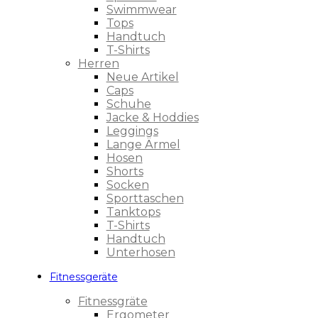
Swimmwear
Tops
Handtuch
T-Shirts
Herren
Neue Artikel
Caps
Schuhe
Jacke & Hoddies
Leggings
Lange Ärmel
Hosen
Shorts
Socken
Sporttaschen
Tanktops
T-Shirts
Handtuch
Unterhosen
Fitnessgeräte
Fitnessgräte
Ergometer