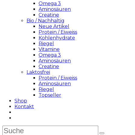
Omega 3
Aminosäuren
Creatine
Bio / Nachhaltig
Neue Artikel
Protein / Eiweiss
Kohlenhydrate
Riegel
Vitamine
Omega 3
Aminosäuren
Creatine
Laktosfrei
Protein / Eiweiss
Aminosäuren
Riegel
Topseller
Shop
Kontakt