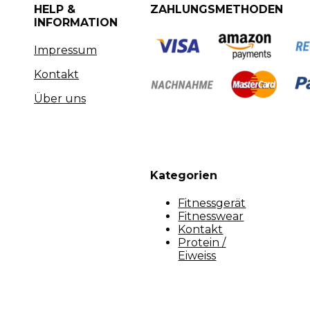
HELP &
ZAHLUNGSMETHODEN
INFORMATION
Impressum
Kontakt
Über uns
Kategorien
Fitnessgerät
Fitnesswear
Kontakt
Protein /
Eiweiss
Copyright [myfit-store] - Made by Kunga