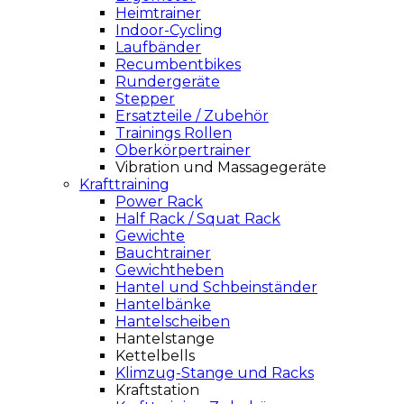
Heimtrainer
Indoor-Cycling
Laufbänder
Recumbentbikes
Rundergeräte
Stepper
Ersatzteile / Zubehör
Trainings Rollen
Oberkörpertrainer
Vibration und Massagegeräte
Krafttraining
Power Rack
Half Rack / Squat Rack
Gewichte
Bauchtrainer
Gewichtheben
Hantel und Schbeinständer
Hantelbänke
Hantelscheiben
Hantelstange
Kettelbells
Klimzug-Stange und Racks
Kraftstation