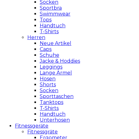
Socken
Sportbra
Swimmwear
Tops
Handtuch
T-Shirts
Herren
Neue Artikel
Caps
Schuhe
Jacke & Hoddies
Leggings
Lange Ärmel
Hosen
Shorts
Socken
Sporttaschen
Tanktops
T-Shirts
Handtuch
Unterhosen
Fitnessgeräte
Fitnessgräte
Ergometer