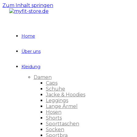
Zum Inhalt springen
Home
Über uns
Kleidung
Damen
Caps
Schuhe
Jacke & Hoodies
Leggings
Lange Ärmel
Hosen
Shorts
Sporttaschen
Socken
Sportbra