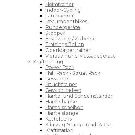
Heimtrainer
Indoor-Cycling
Laufbänder
Recumbentbikes
Rundergeräte
Stepper
Ersatzteile / Zubehör
Trainings Rollen
Oberkörpertrainer
Vibration und Massagegeräte
Krafttraining
Power Rack
Half Rack / Squat Rack
Gewichte
Bauchtrainer
Gewichtheben
Hantel und Schbeinständer
Hantelbänke
Hantelscheiben
Hantelstange
Kettelbells
Klimzug-Stange und Racks
Kraftstation