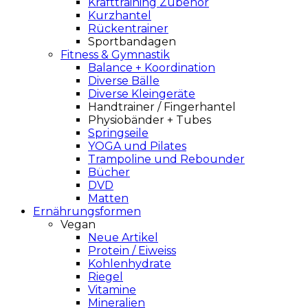
Krafttraining Zubehör
Kurzhantel
Rückentrainer
Sportbandagen
Fitness & Gymnastik
Balance + Koordination
Diverse Bälle
Diverse Kleingeräte
Handtrainer / Fingerhantel
Physiobänder + Tubes
Springseile
YOGA und Pilates
Trampoline und Rebounder
Bücher
DVD
Matten
Ernährungsformen
Vegan
Neue Artikel
Protein / Eiweiss
Kohlenhydrate
Riegel
Vitamine
Mineralien