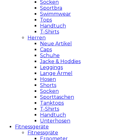
Socken
Sportbra
Swimmwear
Tops
Handtuch
T-Shirts
Herren
Neue Artikel
Caps
Schuhe
Jacke & Hoddies
Leggings
Lange Ärmel
Hosen
Shorts
Socken
Sporttaschen
Tanktops
T-Shirts
Handtuch
Unterhosen
Fitnessgeräte
Fitnessgräte
Ergometer