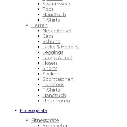
Swimmwear
Tops
Handtuch
T-Shirts
Herren
Neue Artikel
Caps
Schuhe
Jacke & Hoddies
Leggings
Lange Ärmel
Hosen
Shorts
Socken
Sporttaschen
Tanktops
T-Shirts
Handtuch
Unterhosen
Fitnessgeräte
Fitnessgräte
Ergometer