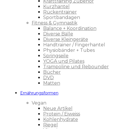
Krafttraining Zubehör
Kurzhantel
Rückentrainer
Sportbandagen
Fitness & Gymnastik
Balance + Koordination
Diverse Bälle
Diverse Kleingeräte
Handtrainer / Fingerhantel
Physiobänder + Tubes
Springseile
YOGA und Pilates
Trampoline und Rebounder
Bücher
DVD
Matten
Ernährungsformen
Vegan
Neue Artikel
Protein / Eiweiss
Kohlenhydrate
Riegel