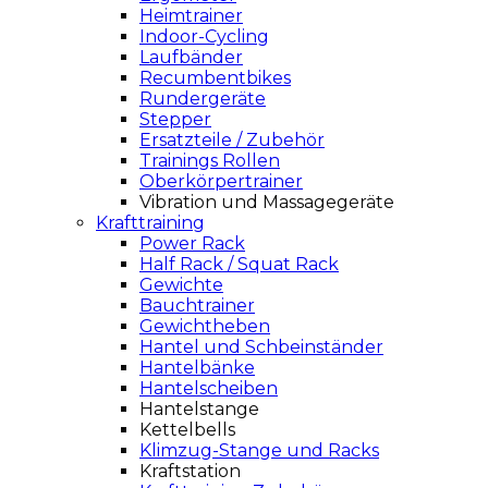
Heimtrainer
Indoor-Cycling
Laufbänder
Recumbentbikes
Rundergeräte
Stepper
Ersatzteile / Zubehör
Trainings Rollen
Oberkörpertrainer
Vibration und Massagegeräte
Krafttraining
Power Rack
Half Rack / Squat Rack
Gewichte
Bauchtrainer
Gewichtheben
Hantel und Schbeinständer
Hantelbänke
Hantelscheiben
Hantelstange
Kettelbells
Klimzug-Stange und Racks
Kraftstation