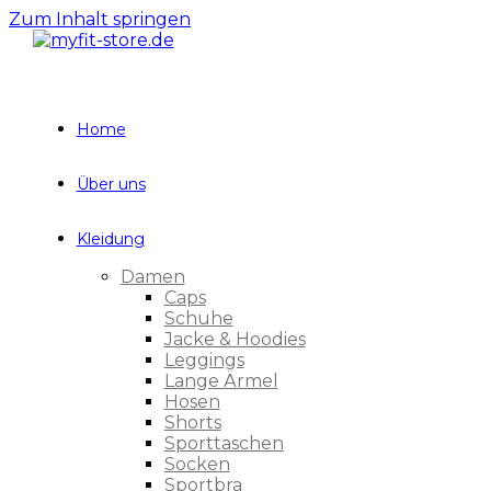
Zum Inhalt springen
Home
Über uns
Kleidung
Damen
Caps
Schuhe
Jacke & Hoodies
Leggings
Lange Ärmel
Hosen
Shorts
Sporttaschen
Socken
Sportbra