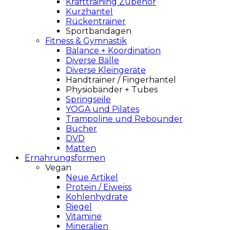
Krafttraining Zubehör
Kurzhantel
Rückentrainer
Sportbandagen
Fitness & Gymnastik
Balance + Koordination
Diverse Bälle
Diverse Kleingeräte
Handtrainer / Fingerhantel
Physiobänder + Tubes
Springseile
YOGA und Pilates
Trampoline und Rebounder
Bücher
DVD
Matten
Ernährungsformen
Vegan
Neue Artikel
Protein / Eiweiss
Kohlenhydrate
Riegel
Vitamine
Mineralien