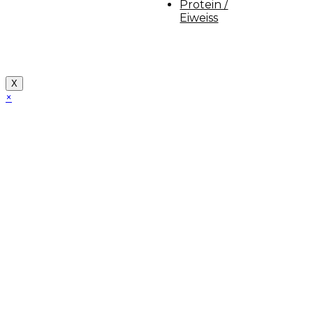
Protein /
Eiweiss
Copyright [myfit-store] - Made by Kunga
X
×
Close
this
module
Demo Website!
Diese Seite ist eine Demo Affiliate Website!