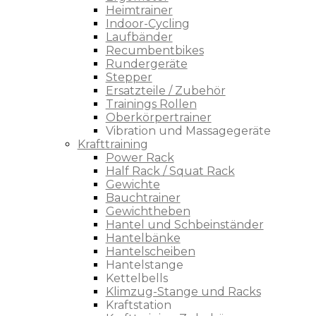
Heimtrainer
Indoor-Cycling
Laufbänder
Recumbentbikes
Rundergeräte
Stepper
Ersatzteile / Zubehör
Trainings Rollen
Oberkörpertrainer
Vibration und Massagegeräte
Krafttraining
Power Rack
Half Rack / Squat Rack
Gewichte
Bauchtrainer
Gewichtheben
Hantel und Schbeinständer
Hantelbänke
Hantelscheiben
Hantelstange
Kettelbells
Klimzug-Stange und Racks
Kraftstation