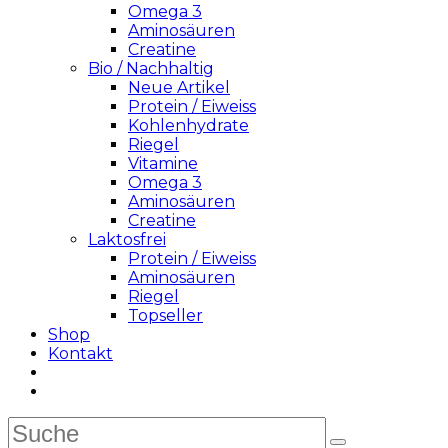
Omega 3
Aminosäuren
Creatine
Bio / Nachhaltig
Neue Artikel
Protein / Eiweiss
Kohlenhydrate
Riegel
Vitamine
Omega 3
Aminosäuren
Creatine
Laktosfrei
Protein / Eiweiss
Aminosäuren
Riegel
Topseller
Shop
Kontakt