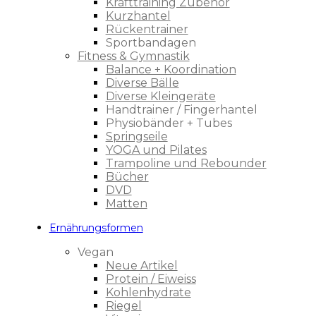
Krafttraining Zubehör
Kurzhantel
Rückentrainer
Sportbandagen
Fitness & Gymnastik
Balance + Koordination
Diverse Bälle
Diverse Kleingeräte
Handtrainer / Fingerhantel
Physiobänder + Tubes
Springseile
YOGA und Pilates
Trampoline und Rebounder
Bücher
DVD
Matten
Ernährungsformen
Vegan
Neue Artikel
Protein / Eiweiss
Kohlenhydrate
Riegel