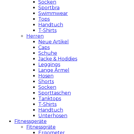
Socken
Sportbra
Swimmwear
Tops
Handtuch
T-Shirts
Herren
Neue Artikel
Caps
Schuhe
Jacke & Hoddies
Leggings
Lange Ärmel
Hosen
Shorts
Socken
Sporttaschen
Tanktops
T-Shirts
Handtuch
Unterhosen
Fitnessgeräte
Fitnessgräte
Ergometer