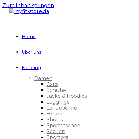
Zum Inhalt springen
Home
Über uns
Kleidung
Damen
Caps
Schuhe
Jacke & Hoodies
Leggings
Lange Ärmel
Hosen
Shorts
Sporttaschen
Socken
Sportbra