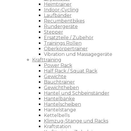
Heimtrainer
Indoor-Cycling
Laufbänder
Recumbentbikes
Rundergeräte
Stepper
Ersatzteile / Zubehör
Trainings Rollen
Oberkörpertrainer
Vibration und Massagegeräte
Krafttraining
Power Rack
Half Rack / Squat Rack
Gewichte
Bauchtrainer
Gewichtheben
Hantel und Schbeinständer
Hantelbänke
Hantelscheiben
Hantelstange
Kettelbells
Klimzug-Stange und Racks
Kraftstation