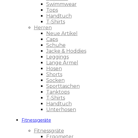
Swimmwear
Tops
Handtuch
T-Shirts
Herren
Neue Artikel
Caps
Schuhe
Jacke & Hoddies
Leggings
Lange Ärmel
Hosen
Shorts
Socken
Sporttaschen
Tanktops
T-Shirts
Handtuch
Unterhosen
Fitnessgeräte
Fitnessgräte
Ergometer