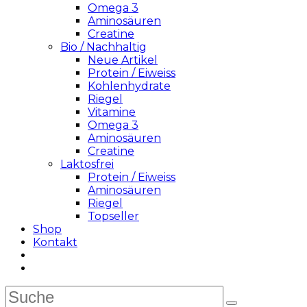
Omega 3
Aminosäuren
Creatine
Bio / Nachhaltig
Neue Artikel
Protein / Eiweiss
Kohlenhydrate
Riegel
Vitamine
Omega 3
Aminosäuren
Creatine
Laktosfrei
Protein / Eiweiss
Aminosäuren
Riegel
Topseller
Shop
Kontakt