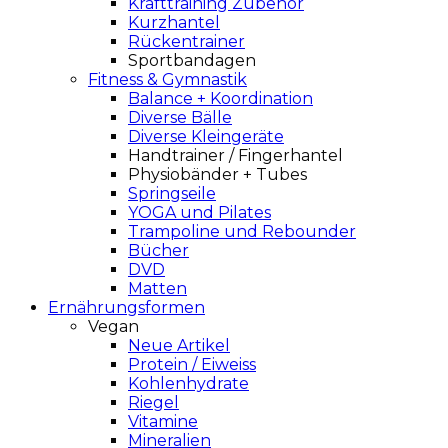
Krafttraining Zubehör
Kurzhantel
Rückentrainer
Sportbandagen
Fitness & Gymnastik
Balance + Koordination
Diverse Bälle
Diverse Kleingeräte
Handtrainer / Fingerhantel
Physiobänder + Tubes
Springseile
YOGA und Pilates
Trampoline und Rebounder
Bücher
DVD
Matten
Ernährungsformen
Vegan
Neue Artikel
Protein / Eiweiss
Kohlenhydrate
Riegel
Vitamine
Mineralien