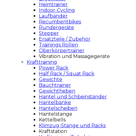
Heimtrainer
Indoor-Cycling
Laufbänder
Recumbentbikes
Rundergeräte
Stepper
Ersatzteile / Zubehör
Trainings Rollen
Oberkörpertrainer
Vibration und Massagegeräte
Krafttraining
Power Rack
Half Rack / Squat Rack
Gewichte
Bauchtrainer
Gewichtheben
Hantel und Schbeinständer
Hantelbänke
Hantelscheiben
Hantelstange
Kettelbells
Klimzug-Stange und Racks
Kraftstation