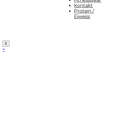
Fitnesswear
Kontakt
Protein /
Eiweiss
Copyright [myfit-store] - Made by Kunga
X
×
Close
this
module
Demo Website!