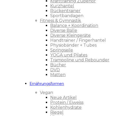
Krafttraining Zubehör
Kurzhantel
Rückentrainer
Sportbandagen
Fitness & Gymnastik
Balance + Koordination
Diverse Bälle
Diverse Kleingeräte
Handtrainer / Fingerhantel
Physiobänder + Tubes
Springseile
YOGA und Pilates
Trampoline und Rebounder
Bücher
DVD
Matten
Ernährungsformen
Vegan
Neue Artikel
Protein / Eiweiss
Kohlenhydrate
Riegel