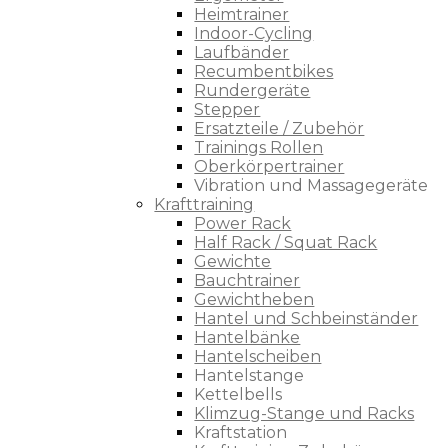
Heimtrainer
Indoor-Cycling
Laufbänder
Recumbentbikes
Rundergeräte
Stepper
Ersatzteile / Zubehör
Trainings Rollen
Oberkörpertrainer
Vibration und Massagegeräte
Krafttraining
Power Rack
Half Rack / Squat Rack
Gewichte
Bauchtrainer
Gewichtheben
Hantel und Schbeinständer
Hantelbänke
Hantelscheiben
Hantelstange
Kettelbells
Klimzug-Stange und Racks
Kraftstation