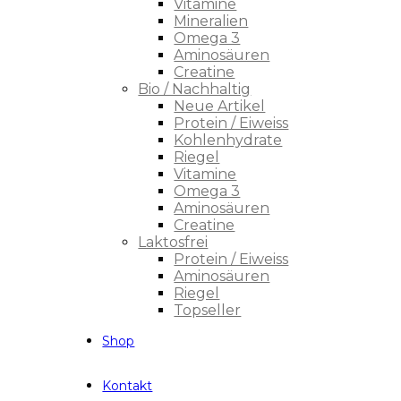
Vitamine
Mineralien
Omega 3
Aminosäuren
Creatine
Bio / Nachhaltig
Neue Artikel
Protein / Eiweiss
Kohlenhydrate
Riegel
Vitamine
Omega 3
Aminosäuren
Creatine
Laktosfrei
Protein / Eiweiss
Aminosäuren
Riegel
Topseller
Shop
Kontakt