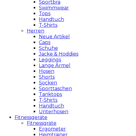
Sportbra
Swimmwear
Tops
Handtuch
T-Shirts
Herren
Neue Artikel
Caps
Schuhe
Jacke & Hoddies
Leggings
Lange Ärmel
Hosen
Shorts
Socken
Sporttaschen
Tanktops
T-Shirts
Handtuch
Unterhosen
Fitnessgeräte
Fitnessgräte
Ergometer
Heimtrainer