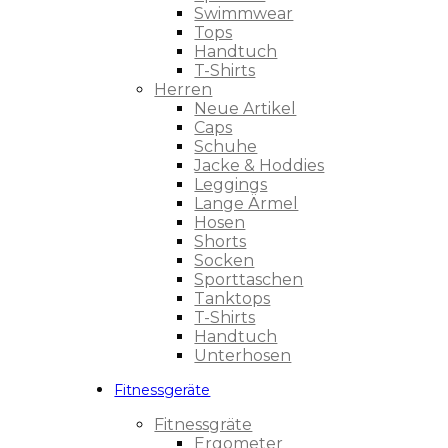
Swimmwear
Tops
Handtuch
T-Shirts
Herren
Neue Artikel
Caps
Schuhe
Jacke & Hoddies
Leggings
Lange Ärmel
Hosen
Shorts
Socken
Sporttaschen
Tanktops
T-Shirts
Handtuch
Unterhosen
Fitnessgeräte
Fitnessgräte
Ergometer