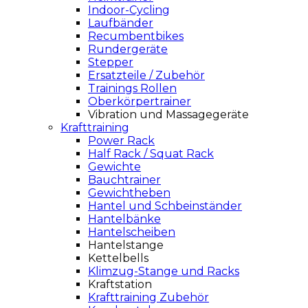
Indoor-Cycling
Laufbänder
Recumbentbikes
Rundergeräte
Stepper
Ersatzteile / Zubehör
Trainings Rollen
Oberkörpertrainer
Vibration und Massagegeräte
Krafttraining
Power Rack
Half Rack / Squat Rack
Gewichte
Bauchtrainer
Gewichtheben
Hantel und Schbeinständer
Hantelbänke
Hantelscheiben
Hantelstange
Kettelbells
Klimzug-Stange und Racks
Kraftstation
Krafttraining Zubehör