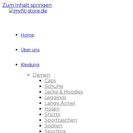
Zum Inhalt springen
Home
Über uns
Kleidung
Damen
Caps
Schuhe
Jacke & Hoodies
Leggings
Lange Ärmel
Hosen
Shorts
Sporttaschen
Socken
Sportbra