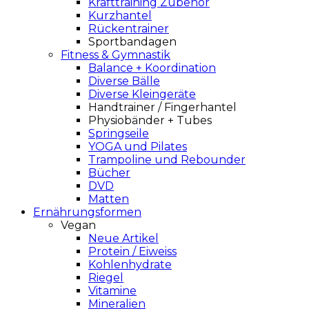
Krafttraining Zubehör
Kurzhantel
Rückentrainer
Sportbandagen
Fitness & Gymnastik
Balance + Koordination
Diverse Bälle
Diverse Kleingeräte
Handtrainer / Fingerhantel
Physiobänder + Tubes
Springseile
YOGA und Pilates
Trampoline und Rebounder
Bücher
DVD
Matten
Ernährungsformen
Vegan
Neue Artikel
Protein / Eiweiss
Kohlenhydrate
Riegel
Vitamine
Mineralien