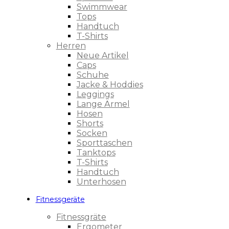
Swimmwear
Tops
Handtuch
T-Shirts
Herren
Neue Artikel
Caps
Schuhe
Jacke & Hoddies
Leggings
Lange Ärmel
Hosen
Shorts
Socken
Sporttaschen
Tanktops
T-Shirts
Handtuch
Unterhosen
Fitnessgeräte
Fitnessgräte
Ergometer