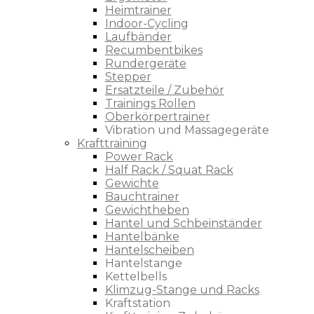
Heimtrainer
Indoor-Cycling
Laufbänder
Recumbentbikes
Rundergeräte
Stepper
Ersatzteile / Zubehör
Trainings Rollen
Oberkörpertrainer
Vibration und Massagegeräte
Krafttraining
Power Rack
Half Rack / Squat Rack
Gewichte
Bauchtrainer
Gewichtheben
Hantel und Schbeinständer
Hantelbänke
Hantelscheiben
Hantelstange
Kettelbells
Klimzug-Stange und Racks
Kraftstation