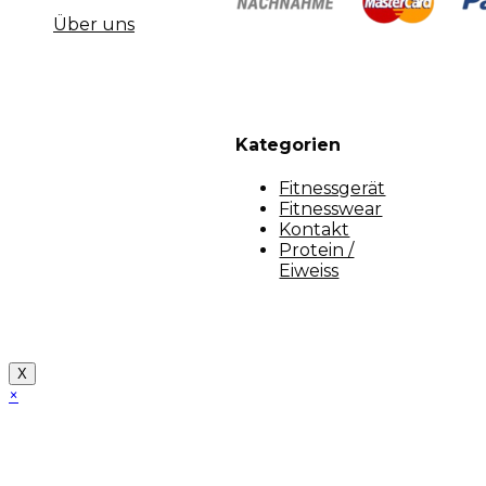
Über uns
Kategorien
Fitnessgerät
Fitnesswear
Kontakt
Protein /
Eiweiss
Copyright [myfit-store] - Made by Kunga
X
×
Close
this
module