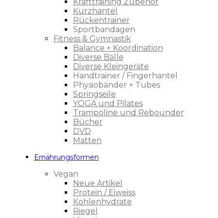
Krafttraining Zubehör
Kurzhantel
Rückentrainer
Sportbandagen
Fitness & Gymnastik
Balance + Koordination
Diverse Bälle
Diverse Kleingeräte
Handtrainer / Fingerhantel
Physiobänder + Tubes
Springseile
YOGA und Pilates
Trampoline und Rebounder
Bücher
DVD
Matten
Ernährungsformen
Vegan
Neue Artikel
Protein / Eiweiss
Kohlenhydrate
Riegel