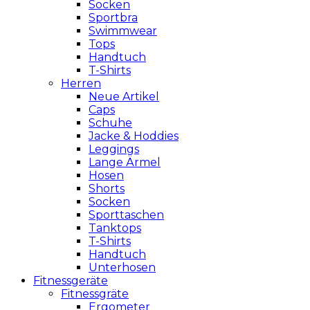
Socken
Sportbra
Swimmwear
Tops
Handtuch
T-Shirts
Herren
Neue Artikel
Caps
Schuhe
Jacke & Hoddies
Leggings
Lange Ärmel
Hosen
Shorts
Socken
Sporttaschen
Tanktops
T-Shirts
Handtuch
Unterhosen
Fitnessgeräte
Fitnessgräte
Ergometer