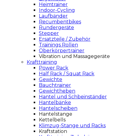
Heimtrainer
Indoor-Cycling
Laufbänder
Recumbentbikes
Rundergeräte
Stepper
Ersatzteile / Zubehör
Trainings Rollen
Oberkörpertrainer
Vibration und Massagegeräte
Krafttraining
Power Rack
Half Rack / Squat Rack
Gewichte
Bauchtrainer
Gewichtheben
Hantel und Schbeinständer
Hantelbänke
Hantelscheiben
Hantelstange
Kettelbells
Klimzug-Stange und Racks
Kraftstation