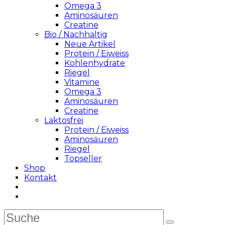
Omega 3
Aminosäuren
Creatine
Bio / Nachhaltig
Neue Artikel
Protein / Eiweiss
Kohlenhydrate
Riegel
Vitamine
Omega 3
Aminosäuren
Creatine
Laktosfrei
Protein / Eiweiss
Aminosäuren
Riegel
Topseller
Shop
Kontakt