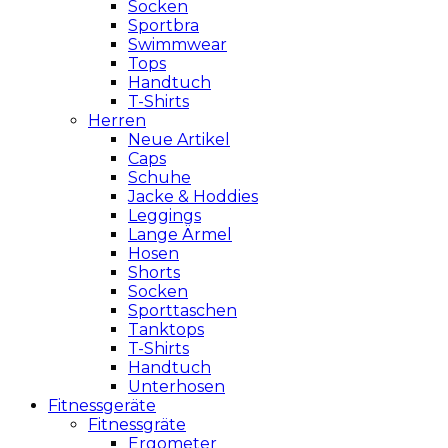
Socken
Sportbra
Swimmwear
Tops
Handtuch
T-Shirts
Herren
Neue Artikel
Caps
Schuhe
Jacke & Hoddies
Leggings
Lange Ärmel
Hosen
Shorts
Socken
Sporttaschen
Tanktops
T-Shirts
Handtuch
Unterhosen
Fitnessgeräte
Fitnessgräte
Ergometer