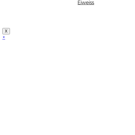
Eiweiss
Copyright [myfit-store] - Made by Kunga
X
×
Close
this
module
Demo Website!
Diese Seite ist eine Demo Affiliate Website!