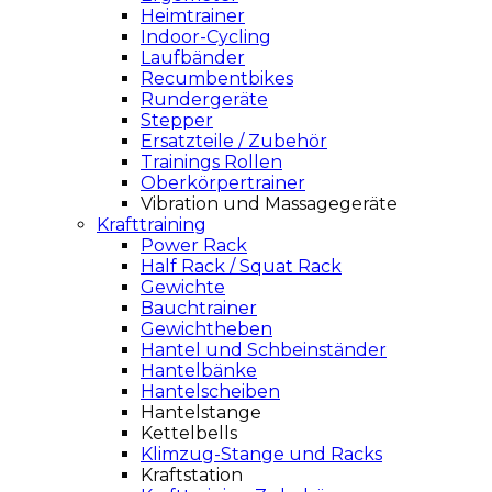
Heimtrainer
Indoor-Cycling
Laufbänder
Recumbentbikes
Rundergeräte
Stepper
Ersatzteile / Zubehör
Trainings Rollen
Oberkörpertrainer
Vibration und Massagegeräte
Krafttraining
Power Rack
Half Rack / Squat Rack
Gewichte
Bauchtrainer
Gewichtheben
Hantel und Schbeinständer
Hantelbänke
Hantelscheiben
Hantelstange
Kettelbells
Klimzug-Stange und Racks
Kraftstation