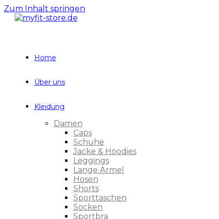
Zum Inhalt springen
Home
Über uns
Kleidung
Damen
Caps
Schuhe
Jacke & Hoodies
Leggings
Lange Ärmel
Hosen
Shorts
Sporttaschen
Socken
Sportbra