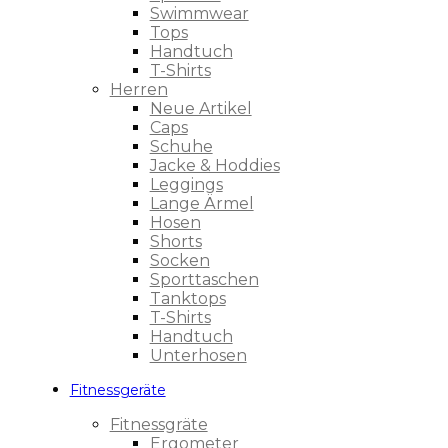
Swimmwear
Tops
Handtuch
T-Shirts
Herren
Neue Artikel
Caps
Schuhe
Jacke & Hoddies
Leggings
Lange Ärmel
Hosen
Shorts
Socken
Sporttaschen
Tanktops
T-Shirts
Handtuch
Unterhosen
Fitnessgeräte
Fitnessgräte
Ergometer