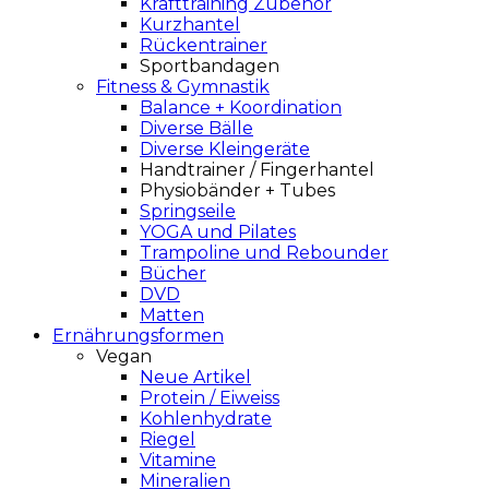
Krafttraining Zubehör
Kurzhantel
Rückentrainer
Sportbandagen
Fitness & Gymnastik
Balance + Koordination
Diverse Bälle
Diverse Kleingeräte
Handtrainer / Fingerhantel
Physiobänder + Tubes
Springseile
YOGA und Pilates
Trampoline und Rebounder
Bücher
DVD
Matten
Ernährungsformen
Vegan
Neue Artikel
Protein / Eiweiss
Kohlenhydrate
Riegel
Vitamine
Mineralien