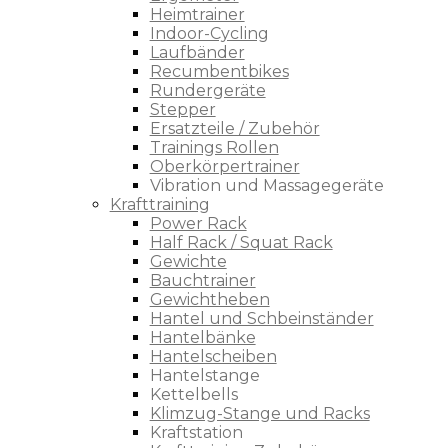
Heimtrainer
Indoor-Cycling
Laufbänder
Recumbentbikes
Rundergeräte
Stepper
Ersatzteile / Zubehör
Trainings Rollen
Oberkörpertrainer
Vibration und Massagegeräte
Krafttraining
Power Rack
Half Rack / Squat Rack
Gewichte
Bauchtrainer
Gewichtheben
Hantel und Schbeinständer
Hantelbänke
Hantelscheiben
Hantelstange
Kettelbells
Klimzug-Stange und Racks
Kraftstation