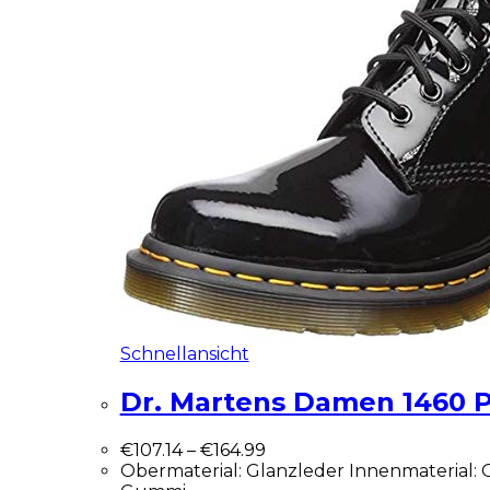
Schnellansicht
Dr. Martens Damen 1460 
€
107.14
–
€
164.99
Obermaterial: Glanzleder Innenmaterial: 