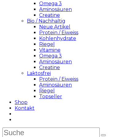
Omega 3
Aminosäuren
Creatine
Bio / Nachhaltig
Neue Artikel
Protein / Eiweiss
Kohlenhydrate
Riegel
Vitamine
Omega 3
Aminosäuren
Creatine
Laktosfrei
Protein / Eiweiss
Aminosäuren
Riegel
Topseller
Shop
Kontakt