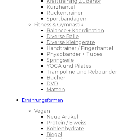
Krafttraining Zubehör
Kurzhantel
Rückentrainer
Sportbandagen
Fitness & Gymnastik
Balance + Koordination
Diverse Bälle
Diverse Kleingeräte
Handtrainer / Fingerhantel
Physiobänder + Tubes
Springseile
YOGA und Pilates
Trampoline und Rebounder
Bücher
DVD
Matten
Ernährungsformen
Vegan
Neue Artikel
Protein / Eiweiss
Kohlenhydrate
Riegel