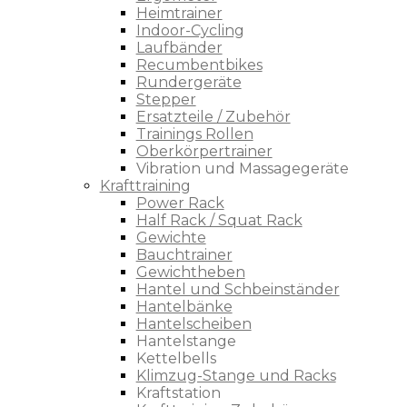
Heimtrainer
Indoor-Cycling
Laufbänder
Recumbentbikes
Rundergeräte
Stepper
Ersatzteile / Zubehör
Trainings Rollen
Oberkörpertrainer
Vibration und Massagegeräte
Krafttraining
Power Rack
Half Rack / Squat Rack
Gewichte
Bauchtrainer
Gewichtheben
Hantel und Schbeinständer
Hantelbänke
Hantelscheiben
Hantelstange
Kettelbells
Klimzug-Stange und Racks
Kraftstation