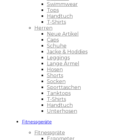
Swimmwear
Tops
Handtuch
T-Shirts
Herren
Neue Artikel
Caps
Schuhe
Jacke & Hoddies
Leggings
Lange Ärmel
Hosen
Shorts
Socken
Sporttaschen
Tanktops
T-Shirts
Handtuch
Unterhosen
Fitnessgeräte
Fitnessgräte
Ergometer