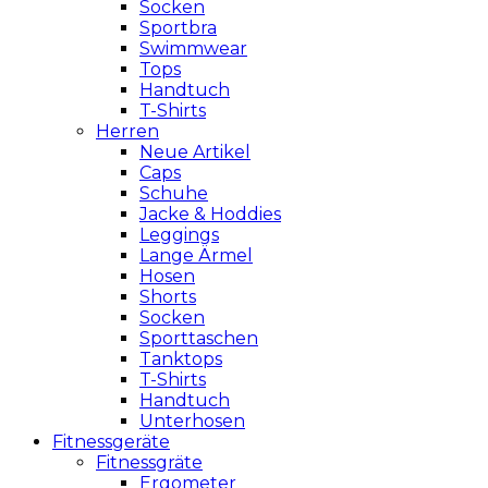
Socken
Sportbra
Swimmwear
Tops
Handtuch
T-Shirts
Herren
Neue Artikel
Caps
Schuhe
Jacke & Hoddies
Leggings
Lange Ärmel
Hosen
Shorts
Socken
Sporttaschen
Tanktops
T-Shirts
Handtuch
Unterhosen
Fitnessgeräte
Fitnessgräte
Ergometer