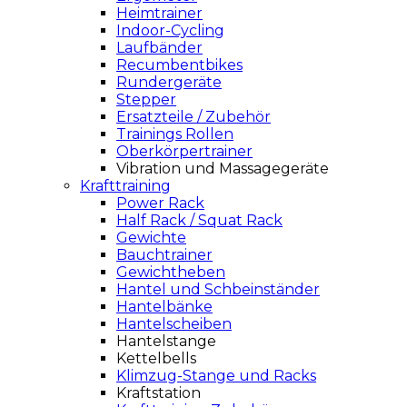
Heimtrainer
Indoor-Cycling
Laufbänder
Recumbentbikes
Rundergeräte
Stepper
Ersatzteile / Zubehör
Trainings Rollen
Oberkörpertrainer
Vibration und Massagegeräte
Krafttraining
Power Rack
Half Rack / Squat Rack
Gewichte
Bauchtrainer
Gewichtheben
Hantel und Schbeinständer
Hantelbänke
Hantelscheiben
Hantelstange
Kettelbells
Klimzug-Stange und Racks
Kraftstation