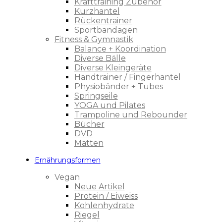
Krafttraining Zubehör
Kurzhantel
Rückentrainer
Sportbandagen
Fitness & Gymnastik
Balance + Koordination
Diverse Bälle
Diverse Kleingeräte
Handtrainer / Fingerhantel
Physiobänder + Tubes
Springseile
YOGA und Pilates
Trampoline und Rebounder
Bücher
DVD
Matten
Ernährungsformen
Vegan
Neue Artikel
Protein / Eiweiss
Kohlenhydrate
Riegel