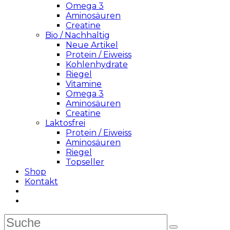
Omega 3
Aminosäuren
Creatine
Bio / Nachhaltig
Neue Artikel
Protein / Eiweiss
Kohlenhydrate
Riegel
Vitamine
Omega 3
Aminosäuren
Creatine
Laktosfrei
Protein / Eiweiss
Aminosäuren
Riegel
Topseller
Shop
Kontakt