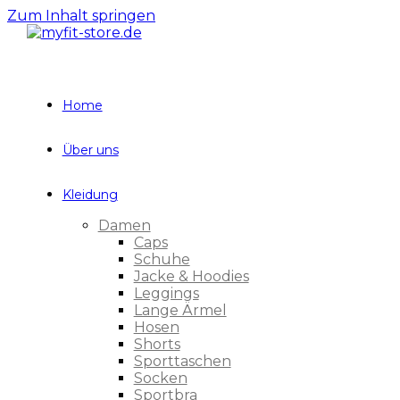
Zum Inhalt springen
Home
Über uns
Kleidung
Damen
Caps
Schuhe
Jacke & Hoodies
Leggings
Lange Ärmel
Hosen
Shorts
Sporttaschen
Socken
Sportbra