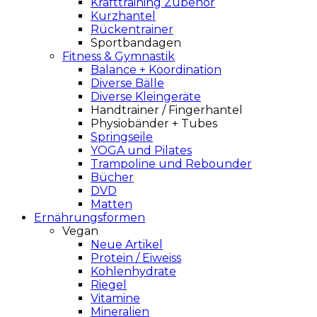
Krafttraining Zubehör
Kurzhantel
Rückentrainer
Sportbandagen
Fitness & Gymnastik
Balance + Koordination
Diverse Bälle
Diverse Kleingeräte
Handtrainer / Fingerhantel
Physiobänder + Tubes
Springseile
YOGA und Pilates
Trampoline und Rebounder
Bücher
DVD
Matten
Ernährungsformen
Vegan
Neue Artikel
Protein / Eiweiss
Kohlenhydrate
Riegel
Vitamine
Mineralien