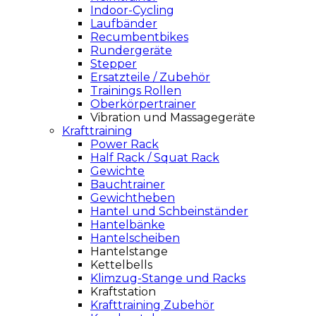
Indoor-Cycling
Laufbänder
Recumbentbikes
Rundergeräte
Stepper
Ersatzteile / Zubehör
Trainings Rollen
Oberkörpertrainer
Vibration und Massagegeräte
Krafttraining
Power Rack
Half Rack / Squat Rack
Gewichte
Bauchtrainer
Gewichtheben
Hantel und Schbeinständer
Hantelbänke
Hantelscheiben
Hantelstange
Kettelbells
Klimzug-Stange und Racks
Kraftstation
Krafttraining Zubehör