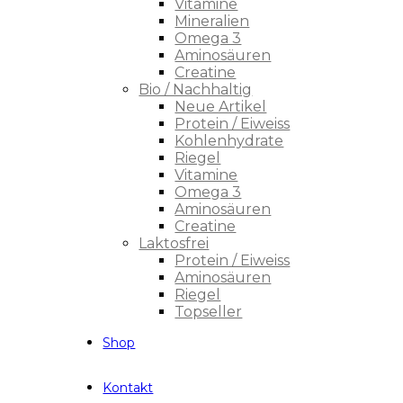
Vitamine
Mineralien
Omega 3
Aminosäuren
Creatine
Bio / Nachhaltig
Neue Artikel
Protein / Eiweiss
Kohlenhydrate
Riegel
Vitamine
Omega 3
Aminosäuren
Creatine
Laktosfrei
Protein / Eiweiss
Aminosäuren
Riegel
Topseller
Shop
Kontakt