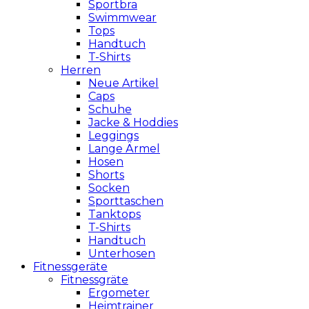
Sportbra
Swimmwear
Tops
Handtuch
T-Shirts
Herren
Neue Artikel
Caps
Schuhe
Jacke & Hoddies
Leggings
Lange Ärmel
Hosen
Shorts
Socken
Sporttaschen
Tanktops
T-Shirts
Handtuch
Unterhosen
Fitnessgeräte
Fitnessgräte
Ergometer
Heimtrainer