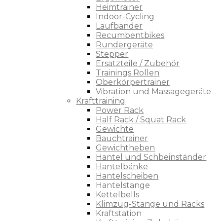
Heimtrainer
Indoor-Cycling
Laufbänder
Recumbentbikes
Rundergeräte
Stepper
Ersatzteile / Zubehör
Trainings Rollen
Oberkörpertrainer
Vibration und Massagegeräte
Krafttraining
Power Rack
Half Rack / Squat Rack
Gewichte
Bauchtrainer
Gewichtheben
Hantel und Schbeinständer
Hantelbänke
Hantelscheiben
Hantelstange
Kettelbells
Klimzug-Stange und Racks
Kraftstation