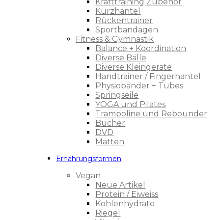
Krafttraining Zubehör
Kurzhantel
Rückentrainer
Sportbandagen
Fitness & Gymnastik
Balance + Koordination
Diverse Bälle
Diverse Kleingeräte
Handtrainer / Fingerhantel
Physiobänder + Tubes
Springseile
YOGA und Pilates
Trampoline und Rebounder
Bücher
DVD
Matten
Ernährungsformen
Vegan
Neue Artikel
Protein / Eiweiss
Kohlenhydrate
Riegel