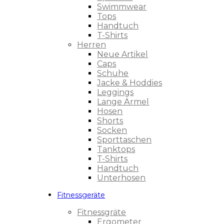
Swimmwear
Tops
Handtuch
T-Shirts
Herren
Neue Artikel
Caps
Schuhe
Jacke & Hoddies
Leggings
Lange Ärmel
Hosen
Shorts
Socken
Sporttaschen
Tanktops
T-Shirts
Handtuch
Unterhosen
Fitnessgeräte
Fitnessgräte
Ergometer