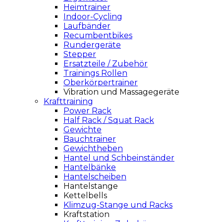
Heimtrainer
Indoor-Cycling
Laufbänder
Recumbentbikes
Rundergeräte
Stepper
Ersatzteile / Zubehör
Trainings Rollen
Oberkörpertrainer
Vibration und Massagegeräte
Krafttraining
Power Rack
Half Rack / Squat Rack
Gewichte
Bauchtrainer
Gewichtheben
Hantel und Schbeinständer
Hantelbänke
Hantelscheiben
Hantelstange
Kettelbells
Klimzug-Stange und Racks
Kraftstation