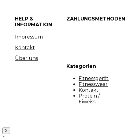
HELP &
ZAHLUNGSMETHODEN
INFORMATION
Impressum
Kontakt
Über uns
Kategorien
Fitnessgerät
Fitnesswear
Kontakt
Protein /
Eiweiss
Copyright [myfit-store] - Made by Kunga
X
×