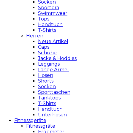
Socken
Sportbra
Swimmwear
Tops
Handtuch
T-Shirts
Herren
Neue Artikel
Caps
Schuhe
Jacke & Hoddies
Leggings
Lange Ärmel
Hosen
Shorts
Socken
Sporttaschen
Tanktops
T-Shirts
Handtuch
Unterhosen
Fitnessgeräte
Fitnessgräte
Ergometer