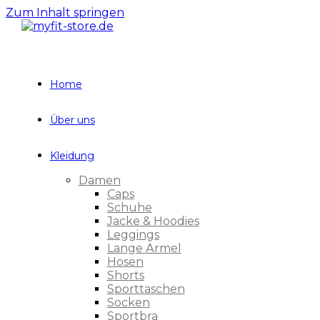
Zum Inhalt springen
Home
Über uns
Kleidung
Damen
Caps
Schuhe
Jacke & Hoodies
Leggings
Lange Ärmel
Hosen
Shorts
Sporttaschen
Socken
Sportbra