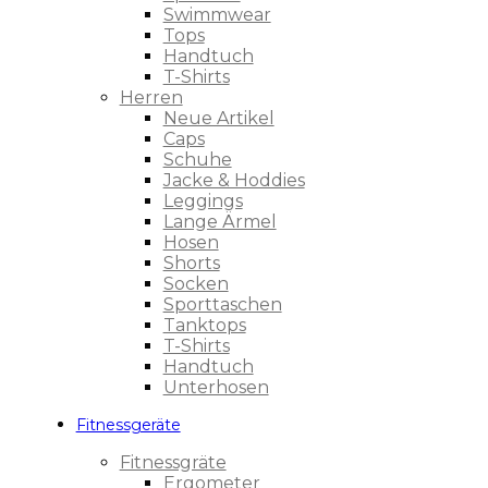
Swimmwear
Tops
Handtuch
T-Shirts
Herren
Neue Artikel
Caps
Schuhe
Jacke & Hoddies
Leggings
Lange Ärmel
Hosen
Shorts
Socken
Sporttaschen
Tanktops
T-Shirts
Handtuch
Unterhosen
Fitnessgeräte
Fitnessgräte
Ergometer