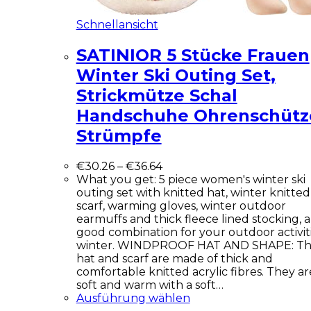
Schnellansicht
SATINIOR 5 Stücke Frauen
Winter Ski Outing Set,
Strickmütze Schal
Handschuhe Ohrenschütz
Strümpfe
€
30.26
–
€
36.64
What you get: 5 piece women's winter ski
outing set with knitted hat, winter knitted
scarf, warming gloves, winter outdoor
earmuffs and thick fleece lined stocking, a
good combination for your outdoor activiti
winter. WINDPROOF HAT AND SHAPE: T
hat and scarf are made of thick and
comfortable knitted acrylic fibres. They ar
soft and warm with a soft…
Ausführung wählen