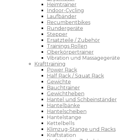
Heimtrainer
Indoor-Cycling
Laufbänder
Recumbentbikes
Rundergeräte
Stepper
Ersatzteile / Zubehör
Trainings Rollen
Oberkörpertrainer
Vibration und Massagegeräte
Krafttraining
Power Rack
Half Rack / Squat Rack
Gewichte
Bauchtrainer
Gewichtheben
Hantel und Schbeinständer
Hantelbänke
Hantelscheiben
Hantelstange
Kettelbells
Klimzug-Stange und Racks
Kraftstation