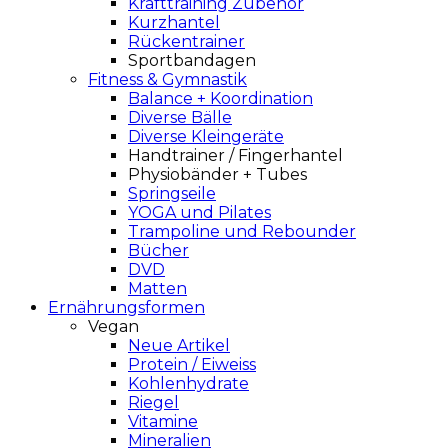
Krafttraining Zubehör
Kurzhantel
Rückentrainer
Sportbandagen
Fitness & Gymnastik
Balance + Koordination
Diverse Bälle
Diverse Kleingeräte
Handtrainer / Fingerhantel
Physiobänder + Tubes
Springseile
YOGA und Pilates
Trampoline und Rebounder
Bücher
DVD
Matten
Ernährungsformen
Vegan
Neue Artikel
Protein / Eiweiss
Kohlenhydrate
Riegel
Vitamine
Mineralien