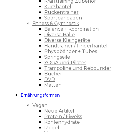
Krafttraining Zubehör
Kurzhantel
Rückentrainer
Sportbandagen
Fitness & Gymnastik
Balance + Koordination
Diverse Bälle
Diverse Kleingeräte
Handtrainer / Fingerhantel
Physiobänder + Tubes
Springseile
YOGA und Pilates
Trampoline und Rebounder
Bücher
DVD
Matten
Ernährungsformen
Vegan
Neue Artikel
Protein / Eiweiss
Kohlenhydrate
Riegel