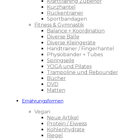
Krafttraining Zubehör
Kurzhantel
Rückentrainer
Sportbandagen
Fitness & Gymnastik
Balance + Koordination
Diverse Bälle
Diverse Kleingeräte
Handtrainer / Fingerhantel
Physiobänder + Tubes
Springseile
YOGA und Pilates
Trampoline und Rebounder
Bücher
DVD
Matten
Ernährungsformen
Vegan
Neue Artikel
Protein / Eiweiss
Kohlenhydrate
Riegel