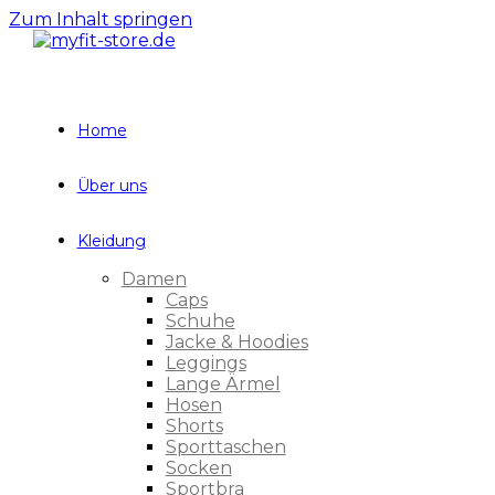
Zum Inhalt springen
Home
Über uns
Kleidung
Damen
Caps
Schuhe
Jacke & Hoodies
Leggings
Lange Ärmel
Hosen
Shorts
Sporttaschen
Socken
Sportbra