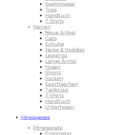
Swimmwear
Tops
Handtuch
T-Shirts
Herren
Neue Artikel
Caps
Schuhe
Jacke & Hoddies
Leggings
Lange Ärmel
Hosen
Shorts
Socken
Sporttaschen
Tanktops
T-Shirts
Handtuch
Unterhosen
Fitnessgeräte
Fitnessgräte
Ergometer