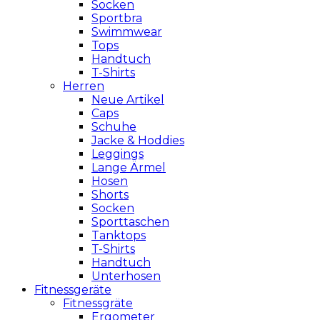
Socken
Sportbra
Swimmwear
Tops
Handtuch
T-Shirts
Herren
Neue Artikel
Caps
Schuhe
Jacke & Hoddies
Leggings
Lange Ärmel
Hosen
Shorts
Socken
Sporttaschen
Tanktops
T-Shirts
Handtuch
Unterhosen
Fitnessgeräte
Fitnessgräte
Ergometer