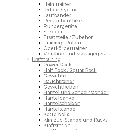
Heimtrainer
Indoor-Cycling
Laufbänder
Recumbentbikes
Rundergeräte
Stepper
Ersatzteile / Zubehör
Trainings Rollen
Oberkörpertrainer
Vibration und Massagegeräte
Krafttraining
Power Rack
Half Rack / Squat Rack
Gewichte
Bauchtrainer
Gewichtheben
Hantel und Schbeinständer
Hantelbänke
Hantelscheiben
Hantelstange
Kettelbells
Klimzug-Stange und Racks
Kraftstation