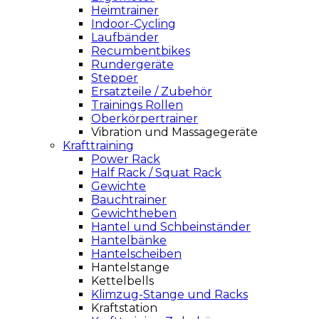
Heimtrainer
Indoor-Cycling
Laufbänder
Recumbentbikes
Rundergeräte
Stepper
Ersatzteile / Zubehör
Trainings Rollen
Oberkörpertrainer
Vibration und Massagegeräte
Krafttraining
Power Rack
Half Rack / Squat Rack
Gewichte
Bauchtrainer
Gewichtheben
Hantel und Schbeinständer
Hantelbänke
Hantelscheiben
Hantelstange
Kettelbells
Klimzug-Stange und Racks
Kraftstation