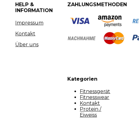
HELP &
ZAHLUNGSMETHODEN
INFORMATION
Impressum
Kontakt
Über uns
Kategorien
Fitnessgerät
Fitnesswear
Kontakt
Protein /
Eiweiss
Copyright [myfit-store] - Made by Kunga