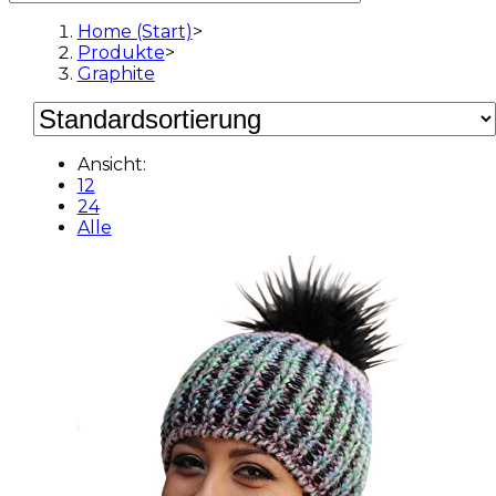
Home (Start)
>
Produkte
>
Graphite
Ansicht:
12
24
Alle