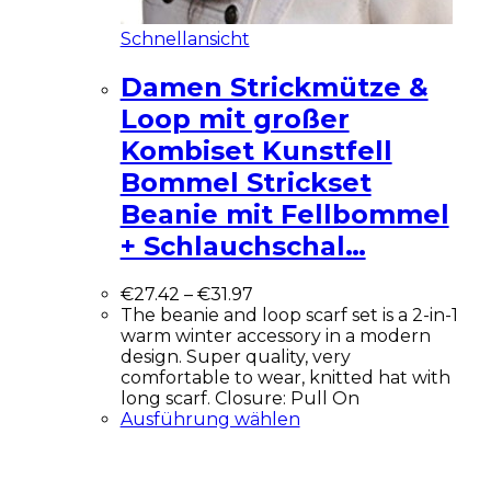
Schnellansicht
Damen Strickmütze &
Loop mit großer
Kombiset Kunstfell
Bommel Strickset
Beanie mit Fellbommel
+ Schlauchschal…
€
27.42
–
€
31.97
The beanie and loop scarf set is a 2-in-1
warm winter accessory in a modern
design. Super quality, very
comfortable to wear, knitted hat with
long scarf. Closure: Pull On
Ausführung wählen