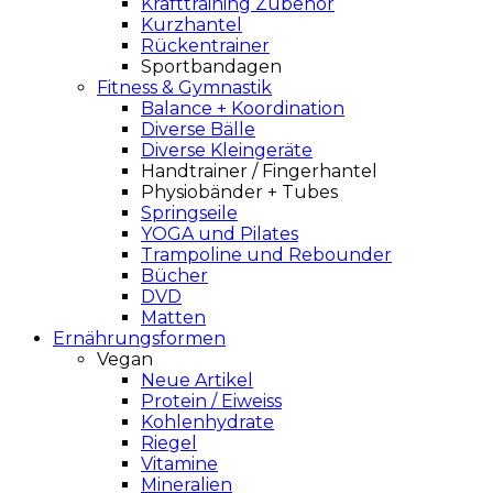
Krafttraining Zubehör
Kurzhantel
Rückentrainer
Sportbandagen
Fitness & Gymnastik
Balance + Koordination
Diverse Bälle
Diverse Kleingeräte
Handtrainer / Fingerhantel
Physiobänder + Tubes
Springseile
YOGA und Pilates
Trampoline und Rebounder
Bücher
DVD
Matten
Ernährungsformen
Vegan
Neue Artikel
Protein / Eiweiss
Kohlenhydrate
Riegel
Vitamine
Mineralien