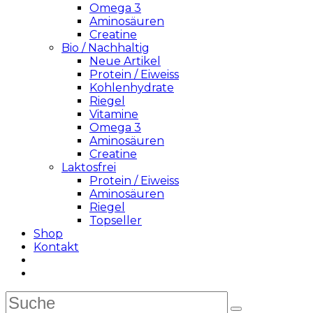
Omega 3
Aminosäuren
Creatine
Bio / Nachhaltig
Neue Artikel
Protein / Eiweiss
Kohlenhydrate
Riegel
Vitamine
Omega 3
Aminosäuren
Creatine
Laktosfrei
Protein / Eiweiss
Aminosäuren
Riegel
Topseller
Shop
Kontakt