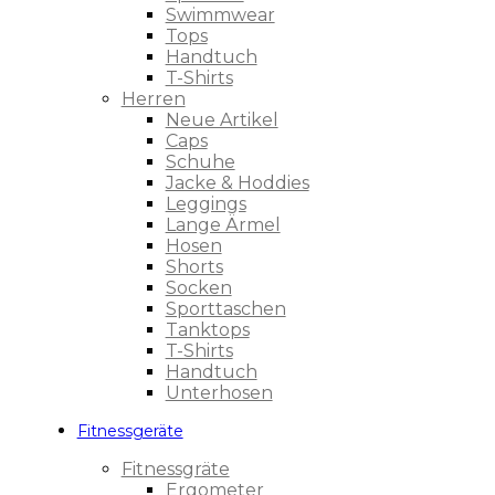
Swimmwear
Tops
Handtuch
T-Shirts
Herren
Neue Artikel
Caps
Schuhe
Jacke & Hoddies
Leggings
Lange Ärmel
Hosen
Shorts
Socken
Sporttaschen
Tanktops
T-Shirts
Handtuch
Unterhosen
Fitnessgeräte
Fitnessgräte
Ergometer