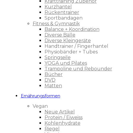
Krafttraining Zubehör
Kurzhantel
Rückentrainer
Sportbandagen
Fitness & Gymnastik
Balance + Koordination
Diverse Bälle
Diverse Kleingeräte
Handtrainer / Fingerhantel
Physiobänder + Tubes
Springseile
YOGA und Pilates
Trampoline und Rebounder
Bücher
DVD
Matten
Ernährungsformen
Vegan
Neue Artikel
Protein / Eiweiss
Kohlenhydrate
Riegel