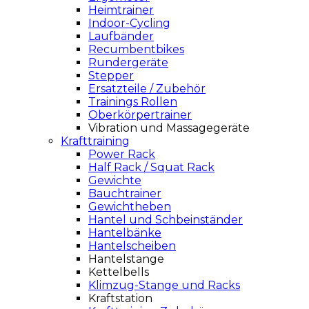
Heimtrainer
Indoor-Cycling
Laufbänder
Recumbentbikes
Rundergeräte
Stepper
Ersatzteile / Zubehör
Trainings Rollen
Oberkörpertrainer
Vibration und Massagegeräte
Krafttraining
Power Rack
Half Rack / Squat Rack
Gewichte
Bauchtrainer
Gewichtheben
Hantel und Schbeinständer
Hantelbänke
Hantelscheiben
Hantelstange
Kettelbells
Klimzug-Stange und Racks
Kraftstation