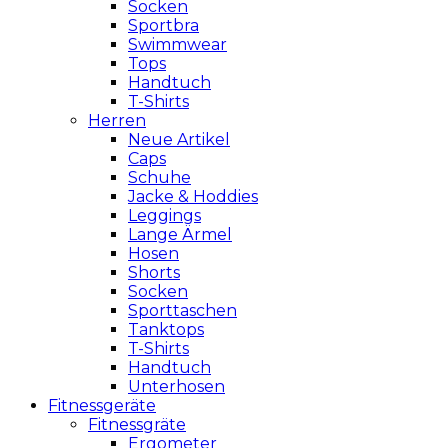
Socken
Sportbra
Swimmwear
Tops
Handtuch
T-Shirts
Herren
Neue Artikel
Caps
Schuhe
Jacke & Hoddies
Leggings
Lange Ärmel
Hosen
Shorts
Socken
Sporttaschen
Tanktops
T-Shirts
Handtuch
Unterhosen
Fitnessgeräte
Fitnessgräte
Ergometer