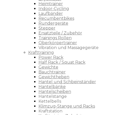
Heimtrainer
Indoor-Cycling
Laufbänder
Recumbentbikes
Rundergeräte
Stepper
Ersatzteile / Zubehör
Trainings Rollen
Oberkörpertrainer
Vibration und Massagegeräte
Krafttraining
Power Rack
Half Rack / Squat Rack
Gewichte
Bauchtrainer
Gewichtheben
Hantel und Schbeinständer
Hantelbänke
Hantelscheiben
Hantelstange
Kettelbells
Klimzug-Stange und Racks
Kraftstation