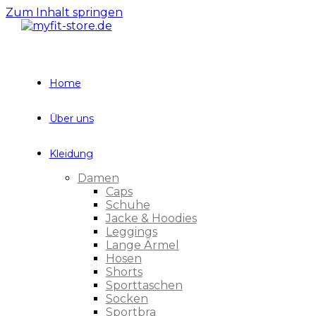
Zum Inhalt springen
Home
Über uns
Kleidung
Damen
Caps
Schuhe
Jacke & Hoodies
Leggings
Lange Ärmel
Hosen
Shorts
Sporttaschen
Socken
Sportbra