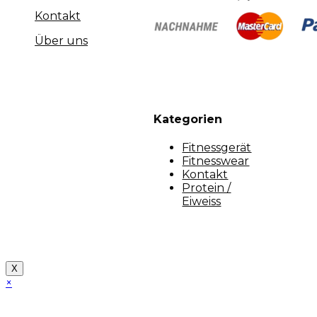
Kontakt
Über uns
Kategorien
Fitnessgerät
Fitnesswear
Kontakt
Protein /
Eiweiss
Copyright [myfit-store] - Made by Kunga
X
×
Close