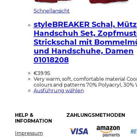
Schnellansicht
styleBREAKER Schal, Müt
Handschuh Set, Zopfmust
Strickschal mit Bommelm
und Handschuhe, Damen
01018208
€
39.95
Very warm, soft, comfortable material Coo
colours and patterns 70% Polyacryl, 30% 
Ausführung wählen
HELP &
ZAHLUNGSMETHODEN
INFORMATION
Impressum