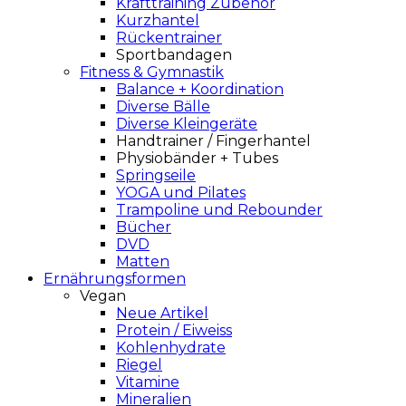
Krafttraining Zubehör
Kurzhantel
Rückentrainer
Sportbandagen
Fitness & Gymnastik
Balance + Koordination
Diverse Bälle
Diverse Kleingeräte
Handtrainer / Fingerhantel
Physiobänder + Tubes
Springseile
YOGA und Pilates
Trampoline und Rebounder
Bücher
DVD
Matten
Ernährungsformen
Vegan
Neue Artikel
Protein / Eiweiss
Kohlenhydrate
Riegel
Vitamine
Mineralien