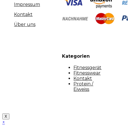
Impressum
Kontakt
Über uns
Kategorien
Fitnessgerät
Fitnesswear
Kontakt
Protein /
Eiweiss
Copyright [myfit-store] - Made by Kunga
X
×