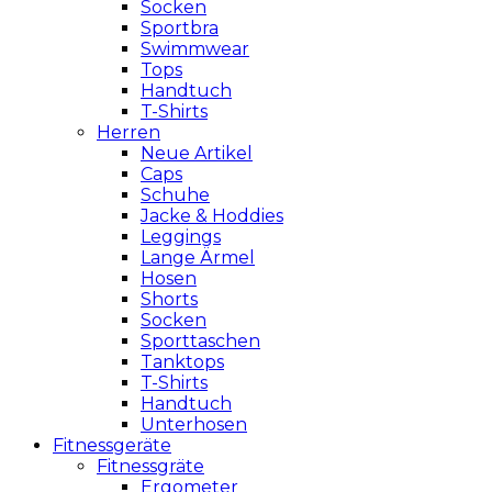
Socken
Sportbra
Swimmwear
Tops
Handtuch
T-Shirts
Herren
Neue Artikel
Caps
Schuhe
Jacke & Hoddies
Leggings
Lange Ärmel
Hosen
Shorts
Socken
Sporttaschen
Tanktops
T-Shirts
Handtuch
Unterhosen
Fitnessgeräte
Fitnessgräte
Ergometer