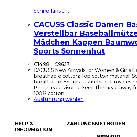
Schnellansicht
CACUSS Classic Damen Ba
Verstellbar Baseballmütz
Mädchen Kappen Baumwol
Sports Sonnenhut
€
14.98
–
€
96.17
CACUSS New Arrivals for Women & Girls Ba
breathable cotton: Top cotton material. S
breathable. Exquisite stitching. Provides
Pre-curved visor to keep the head away fr
100% cotton
Ausführung wählen
HELP &
ZAHLUNGSMETHODEN
INFORMATION