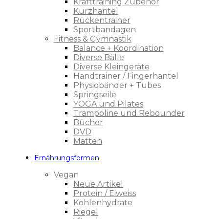
Krafttraining Zubehör
Kurzhantel
Rückentrainer
Sportbandagen
Fitness & Gymnastik
Balance + Koordination
Diverse Bälle
Diverse Kleingeräte
Handtrainer / Fingerhantel
Physiobänder + Tubes
Springseile
YOGA und Pilates
Trampoline und Rebounder
Bücher
DVD
Matten
Ernährungsformen
Vegan
Neue Artikel
Protein / Eiweiss
Kohlenhydrate
Riegel