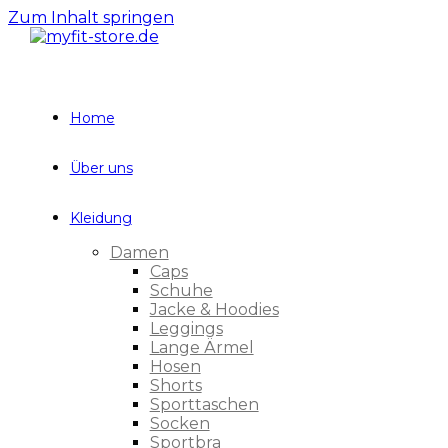
Zum Inhalt springen
Home
Über uns
Kleidung
Damen
Caps
Schuhe
Jacke & Hoodies
Leggings
Lange Ärmel
Hosen
Shorts
Sporttaschen
Socken
Sportbra