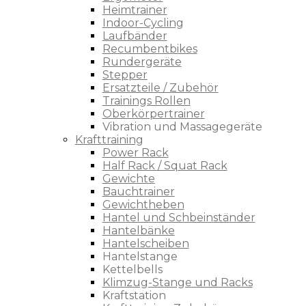
Heimtrainer
Indoor-Cycling
Laufbänder
Recumbentbikes
Rundergeräte
Stepper
Ersatzteile / Zubehör
Trainings Rollen
Oberkörpertrainer
Vibration und Massagegeräte
Krafttraining
Power Rack
Half Rack / Squat Rack
Gewichte
Bauchtrainer
Gewichtheben
Hantel und Schbeinständer
Hantelbänke
Hantelscheiben
Hantelstange
Kettelbells
Klimzug-Stange und Racks
Kraftstation