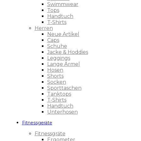
Swimmwear
Tops
Handtuch
T-Shirts
Herren
Neue Artikel
Caps
Schuhe
Jacke & Hoddies
Leggings
Lange Ärmel
Hosen
Shorts
Socken
Sporttaschen
Tanktops
T-Shirts
Handtuch
Unterhosen
Fitnessgeräte
Fitnessgräte
Ergometer