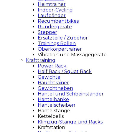
Heimtrainer
Indoor-Cycling
Laufbänder
Recumbentbikes
Rundergeräte
Stepper
Ersatzteile / Zubehör
Trainings Rollen
Oberkörpertrainer
Vibration und Massagegeräte
Krafttraining
Power Rack
Half Rack / Squat Rack
Gewichte
Bauchtrainer
Gewichtheben
Hantel und Schbeinständer
Hantelbänke
Hantelscheiben
Hantelstange
Kettelbells
Klimzug-Stange und Racks
Kraftstation