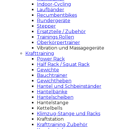
Indoor-Cycling
Laufbänder
Recumbentbikes
Rundergeräte
Stepper
Ersatzteile / Zubehör
Trainings Rollen
Oberkörpertrainer
Vibration und Massagegeräte
Krafttraining
Power Rack
Half Rack / Squat Rack
Gewichte
Bauchtrainer
Gewichtheben
Hantel und Schbeinständer
Hantelbänke
Hantelscheiben
Hantelstange
Kettelbells
Klimzug-Stange und Racks
Kraftstation
Krafttraining Zubehör