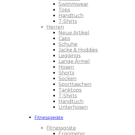
Swimmwear
Tops
Handtuch
T-Shirts
Herren
Neue Artikel
Caps
Schuhe
Jacke & Hoddies
Leggings
Lange Ärmel
Hosen
Shorts
Socken
Sporttaschen
Tanktops
T-Shirts
Handtuch
Unterhosen
Fitnessgeräte
Fitnessgräte
Ergometer