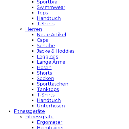
Sportbra
Swimmwear
Tops
Handtuch
T-Shirts
Herren
Neue Artikel
Caps
Schuhe
Jacke & Hoddies
Leggings
Lange Ärmel
Hosen
Shorts
Socken
Sporttaschen
Tanktops
T-Shirts
Handtuch
Unterhosen
Fitnessgeräte
Fitnessgräte
Ergometer
Heimtrainer