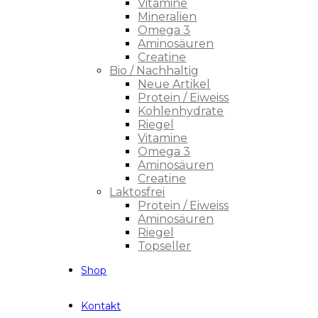
Vitamine
Mineralien
Omega 3
Aminosäuren
Creatine
Bio / Nachhaltig
Neue Artikel
Protein / Eiweiss
Kohlenhydrate
Riegel
Vitamine
Omega 3
Aminosäuren
Creatine
Laktosfrei
Protein / Eiweiss
Aminosäuren
Riegel
Topseller
Shop
Kontakt