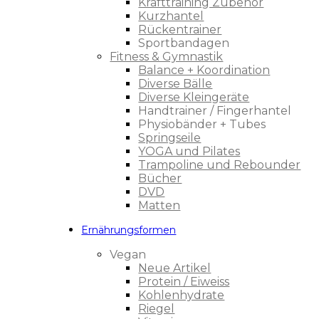
Krafttraining Zubehör
Kurzhantel
Rückentrainer
Sportbandagen
Fitness & Gymnastik
Balance + Koordination
Diverse Bälle
Diverse Kleingeräte
Handtrainer / Fingerhantel
Physiobänder + Tubes
Springseile
YOGA und Pilates
Trampoline und Rebounder
Bücher
DVD
Matten
Ernährungsformen
Vegan
Neue Artikel
Protein / Eiweiss
Kohlenhydrate
Riegel