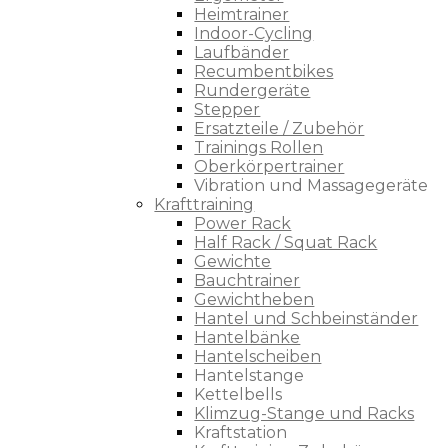
Heimtrainer
Indoor-Cycling
Laufbänder
Recumbentbikes
Rundergeräte
Stepper
Ersatzteile / Zubehör
Trainings Rollen
Oberkörpertrainer
Vibration und Massagegeräte
Krafttraining
Power Rack
Half Rack / Squat Rack
Gewichte
Bauchtrainer
Gewichtheben
Hantel und Schbeinständer
Hantelbänke
Hantelscheiben
Hantelstange
Kettelbells
Klimzug-Stange und Racks
Kraftstation