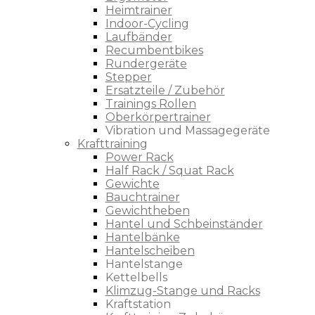
Heimtrainer
Indoor-Cycling
Laufbänder
Recumbentbikes
Rundergeräte
Stepper
Ersatzteile / Zubehör
Trainings Rollen
Oberkörpertrainer
Vibration und Massagegeräte
Krafttraining
Power Rack
Half Rack / Squat Rack
Gewichte
Bauchtrainer
Gewichtheben
Hantel und Schbeinständer
Hantelbänke
Hantelscheiben
Hantelstange
Kettelbells
Klimzug-Stange und Racks
Kraftstation