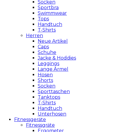
Socken
Sportbra
Swimmwear
Tops
Handtuch
T-Shirts
Herren
Neue Artikel
Caps
Schuhe
Jacke & Hoddies
Leggings
Lange Ärmel
Hosen
Shorts
Socken
Sporttaschen
Tanktops
T-Shirts
Handtuch
Unterhosen
Fitnessgeräte
Fitnessgräte
Ergometer