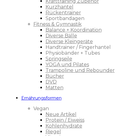
Krafttraining Zubehör
Kurzhantel
Rückentrainer
Sportbandagen
Fitness & Gymnastik
Balance + Koordination
Diverse Bälle
Diverse Kleingeräte
Handtrainer / Fingerhantel
Physiobänder + Tubes
Springseile
YOGA und Pilates
Trampoline und Rebounder
Bücher
DVD
Matten
Ernährungsformen
Vegan
Neue Artikel
Protein / Eiweiss
Kohlenhydrate
Riegel