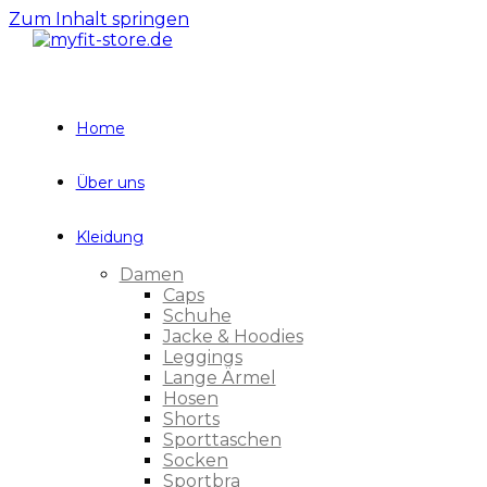
Zum Inhalt springen
Home
Über uns
Kleidung
Damen
Caps
Schuhe
Jacke & Hoodies
Leggings
Lange Ärmel
Hosen
Shorts
Sporttaschen
Socken
Sportbra