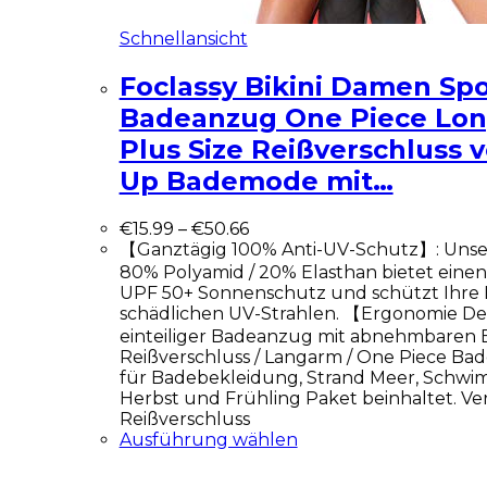
Schnellansicht
Foclassy Bikini Damen Spo
Badeanzug One Piece Lon
Plus Size Reißverschluss 
Up Bademode mit…
€
15.99
–
€
50.66
【Ganztägig 100% Anti-UV-Schutz】: Uns
80% Polyamid / 20% Elasthan bietet eine
UPF 50+ Sonnenschutz und schützt Ihre 
schädlichen UV-Strahlen. 【Ergonomie Des
einteiliger Badeanzug mit abnehmbaren B
Reißverschluss / Langarm / One Piece Ba
für Badebekleidung, Strand Meer, Schw
Herbst und Frühling Paket beinhaltet. Ver
Reißverschluss
Ausführung wählen