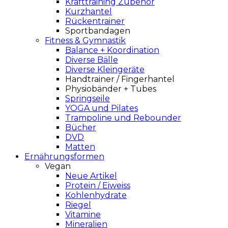
Krafttraining Zubehör
Kurzhantel
Rückentrainer
Sportbandagen
Fitness & Gymnastik
Balance + Koordination
Diverse Bälle
Diverse Kleingeräte
Handtrainer / Fingerhantel
Physiobänder + Tubes
Springseile
YOGA und Pilates
Trampoline und Rebounder
Bücher
DVD
Matten
Ernährungsformen
Vegan
Neue Artikel
Protein / Eiweiss
Kohlenhydrate
Riegel
Vitamine
Mineralien