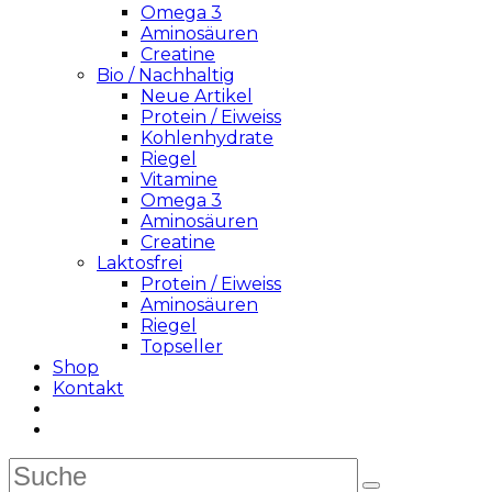
Omega 3
Aminosäuren
Creatine
Bio / Nachhaltig
Neue Artikel
Protein / Eiweiss
Kohlenhydrate
Riegel
Vitamine
Omega 3
Aminosäuren
Creatine
Laktosfrei
Protein / Eiweiss
Aminosäuren
Riegel
Topseller
Shop
Kontakt