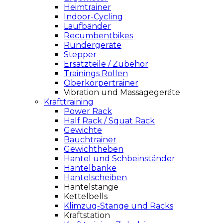
Heimtrainer
Indoor-Cycling
Laufbänder
Recumbentbikes
Rundergeräte
Stepper
Ersatzteile / Zubehör
Trainings Rollen
Oberkörpertrainer
Vibration und Massagegeräte
Krafttraining
Power Rack
Half Rack / Squat Rack
Gewichte
Bauchtrainer
Gewichtheben
Hantel und Schbeinständer
Hantelbänke
Hantelscheiben
Hantelstange
Kettelbells
Klimzug-Stange und Racks
Kraftstation