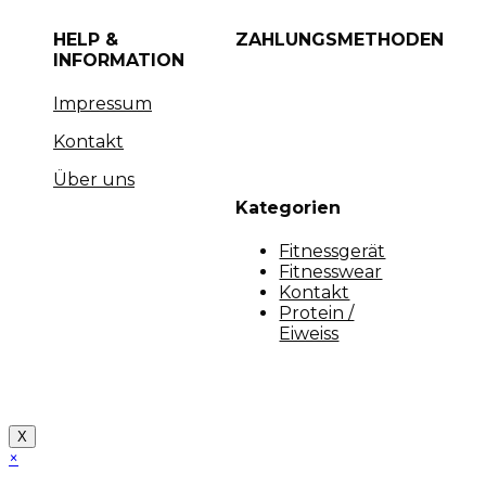
HELP &
ZAHLUNGSMETHODEN
INFORMATION
Impressum
Kontakt
Über uns
Kategorien
Fitnessgerät
Fitnesswear
Kontakt
Protein /
Eiweiss
Copyright [myfit-store] - Made by Kunga
X
×