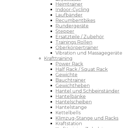
Heimtrainer
Indoor-Cycling
Laufbänder
Recumbentbikes
Rundergeräte
Stepper
Ersatzteile / Zubehör
Trainings Rollen
Oberkörpertrainer
Vibration und Massagegeräte
Krafttraining
Power Rack
Half Rack / Squat Rack
Gewichte
Bauchtrainer
Gewichtheben
Hantel und Schbeinständer
Hantelbänke
Hantelscheiben
Hantelstange
Kettelbells
Klimzug-Stange und Racks
Kraftstation