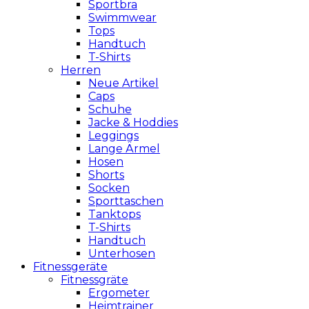
Sportbra
Swimmwear
Tops
Handtuch
T-Shirts
Herren
Neue Artikel
Caps
Schuhe
Jacke & Hoddies
Leggings
Lange Ärmel
Hosen
Shorts
Socken
Sporttaschen
Tanktops
T-Shirts
Handtuch
Unterhosen
Fitnessgeräte
Fitnessgräte
Ergometer
Heimtrainer