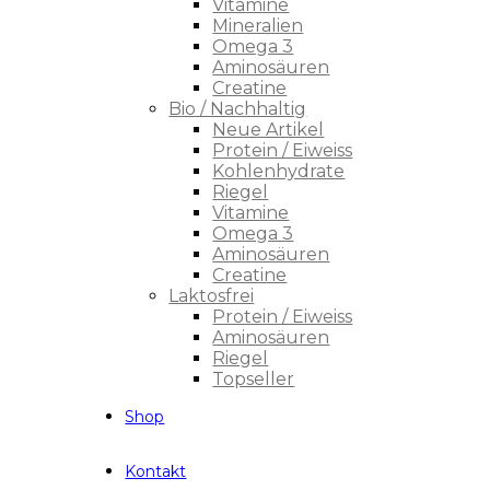
Vitamine
Mineralien
Omega 3
Aminosäuren
Creatine
Bio / Nachhaltig
Neue Artikel
Protein / Eiweiss
Kohlenhydrate
Riegel
Vitamine
Omega 3
Aminosäuren
Creatine
Laktosfrei
Protein / Eiweiss
Aminosäuren
Riegel
Topseller
Shop
Kontakt