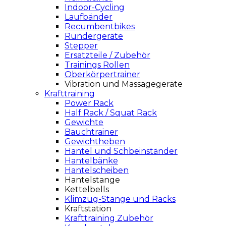
Indoor-Cycling
Laufbänder
Recumbentbikes
Rundergeräte
Stepper
Ersatzteile / Zubehör
Trainings Rollen
Oberkörpertrainer
Vibration und Massagegeräte
Krafttraining
Power Rack
Half Rack / Squat Rack
Gewichte
Bauchtrainer
Gewichtheben
Hantel und Schbeinständer
Hantelbänke
Hantelscheiben
Hantelstange
Kettelbells
Klimzug-Stange und Racks
Kraftstation
Krafttraining Zubehör