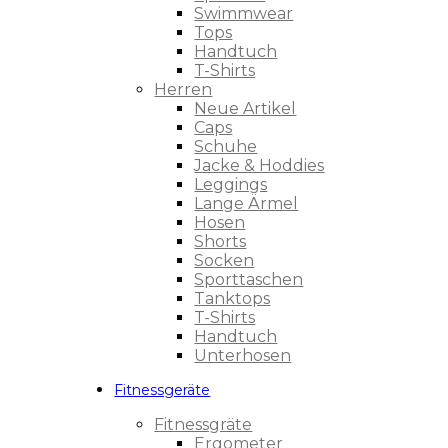
Swimmwear
Tops
Handtuch
T-Shirts
Herren
Neue Artikel
Caps
Schuhe
Jacke & Hoddies
Leggings
Lange Ärmel
Hosen
Shorts
Socken
Sporttaschen
Tanktops
T-Shirts
Handtuch
Unterhosen
Fitnessgeräte
Fitnessgräte
Ergometer