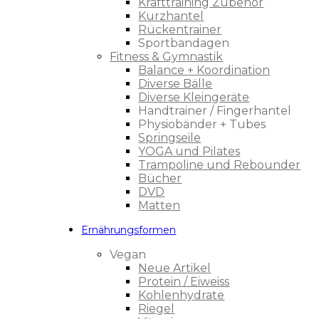
Krafttraining Zubehör
Kurzhantel
Rückentrainer
Sportbandagen
Fitness & Gymnastik
Balance + Koordination
Diverse Bälle
Diverse Kleingeräte
Handtrainer / Fingerhantel
Physiobänder + Tubes
Springseile
YOGA und Pilates
Trampoline und Rebounder
Bücher
DVD
Matten
Ernährungsformen
Vegan
Neue Artikel
Protein / Eiweiss
Kohlenhydrate
Riegel