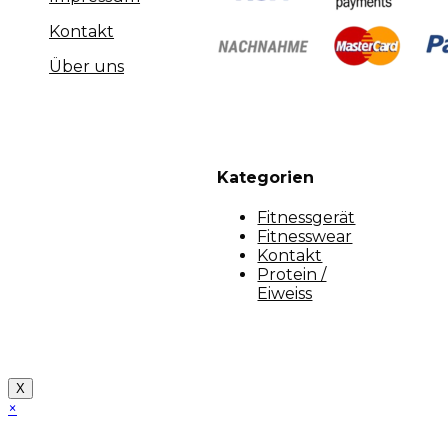
Kontakt
Über uns
Kategorien
Fitnessgerät
Fitnesswear
Kontakt
Protein /
Eiweiss
Copyright [myfit-store] - Made by Kunga
X
×
Close