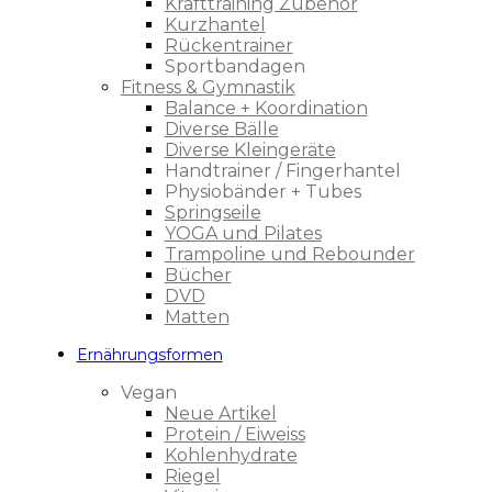
Krafttraining Zubehör
Kurzhantel
Rückentrainer
Sportbandagen
Fitness & Gymnastik
Balance + Koordination
Diverse Bälle
Diverse Kleingeräte
Handtrainer / Fingerhantel
Physiobänder + Tubes
Springseile
YOGA und Pilates
Trampoline und Rebounder
Bücher
DVD
Matten
Ernährungsformen
Vegan
Neue Artikel
Protein / Eiweiss
Kohlenhydrate
Riegel