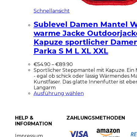
Schnellansicht
Sublevel Damen Mantel W
warme Jacke Outdoorjack
Kapuze sportlicher Dame
Parka S M L XL XXL
€
54.90
–
€
89.90
Sportlicher Steppmantel mit Kapuze. Ein M
- egal ob schick oder lässig Wärmendes Ma
Kunstfaser. Das glatte Innenfutter ist ebe
Langarm
Ausführung wählen
HELP &
ZAHLUNGSMETHODEN
INFORMATION
Impressum