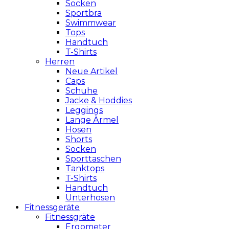
Socken
Sportbra
Swimmwear
Tops
Handtuch
T-Shirts
Herren
Neue Artikel
Caps
Schuhe
Jacke & Hoddies
Leggings
Lange Ärmel
Hosen
Shorts
Socken
Sporttaschen
Tanktops
T-Shirts
Handtuch
Unterhosen
Fitnessgeräte
Fitnessgräte
Ergometer