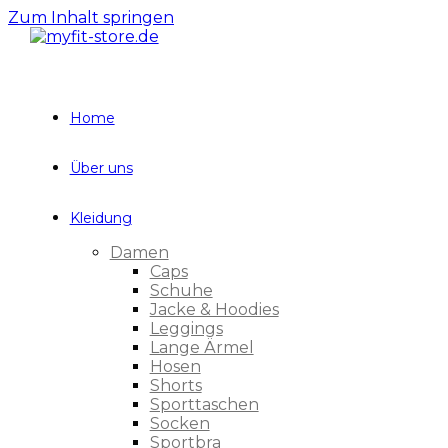
Zum Inhalt springen
Home
Über uns
Kleidung
Damen
Caps
Schuhe
Jacke & Hoodies
Leggings
Lange Ärmel
Hosen
Shorts
Sporttaschen
Socken
Sportbra