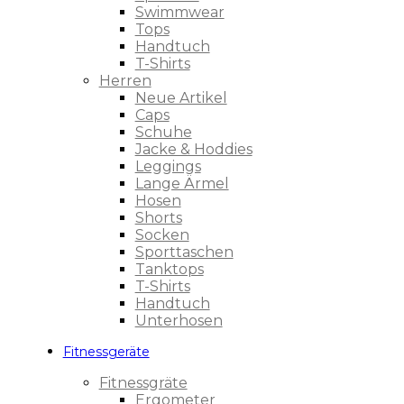
Swimmwear
Tops
Handtuch
T-Shirts
Herren
Neue Artikel
Caps
Schuhe
Jacke & Hoddies
Leggings
Lange Ärmel
Hosen
Shorts
Socken
Sporttaschen
Tanktops
T-Shirts
Handtuch
Unterhosen
Fitnessgeräte
Fitnessgräte
Ergometer