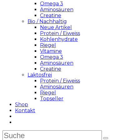
Omega 3
Aminosäuren
Creatine
Bio / Nachhaltig
Neue Artikel
Protein / Eiweiss
Kohlenhydrate
Riegel
Vitamine
Omega 3
Aminosäuren
Creatine
Laktosfrei
Protein / Eiweiss
Aminosäuren
Riegel
Topseller
Shop
Kontakt