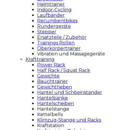
Heimtrainer
Indoor-Cycling
Laufbänder
Recumbentbikes
Rundergeräte
Stepper
Ersatzteile / Zubehör
Trainings Rollen
Oberkörpertrainer
Vibration und Massagegeräte
Krafttraining
Power Rack
Half Rack / Squat Rack
Gewichte
Bauchtrainer
Gewichtheben
Hantel und Schbeinständer
Hantelbänke
Hantelscheiben
Hantelstange
Kettelbells
Klimzug-Stange und Racks
Kraftstation