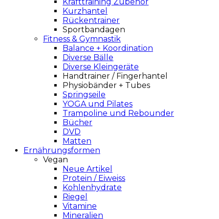
Krafttraining Zubehör
Kurzhantel
Rückentrainer
Sportbandagen
Fitness & Gymnastik
Balance + Koordination
Diverse Bälle
Diverse Kleingeräte
Handtrainer / Fingerhantel
Physiobänder + Tubes
Springseile
YOGA und Pilates
Trampoline und Rebounder
Bücher
DVD
Matten
Ernährungsformen
Vegan
Neue Artikel
Protein / Eiweiss
Kohlenhydrate
Riegel
Vitamine
Mineralien