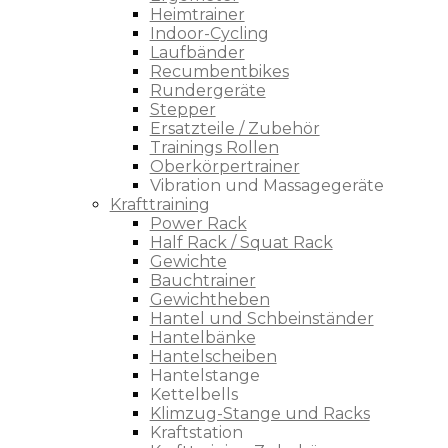
Heimtrainer
Indoor-Cycling
Laufbänder
Recumbentbikes
Rundergeräte
Stepper
Ersatzteile / Zubehör
Trainings Rollen
Oberkörpertrainer
Vibration und Massagegeräte
Krafttraining
Power Rack
Half Rack / Squat Rack
Gewichte
Bauchtrainer
Gewichtheben
Hantel und Schbeinständer
Hantelbänke
Hantelscheiben
Hantelstange
Kettelbells
Klimzug-Stange und Racks
Kraftstation