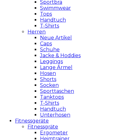
Sportbra
Swimmwear
Tops
Handtuch
T-Shirts
Herren
Neue Artikel
Caps
Schuhe
Jacke & Hoddies
Leggings
Lange Ärmel
Hosen
Shorts
Socken
Sporttaschen
Tanktops
T-Shirts
Handtuch
Unterhosen
Fitnessgeräte
Fitnessgräte
Ergometer
Heimtrainer