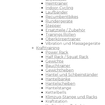
Heimtrainer
Indoor-Cycling
Laufbänder
Recumbentbikes
Rundergeräte
Stepper
Ersatzteile / Zubehör
Trainings Rollen
Oberkörpertrainer
Vibration und Massagegeräte
Krafttraining
Power Rack
Half Rack / Squat Rack
Gewichte
Bauchtrainer
Gewichtheben
Hantel und Schbeinständer
Hantelbänke
Hantelscheiben
Hantelstange
Kettelbells
Klimzug-Stange und Racks
Kraftstation