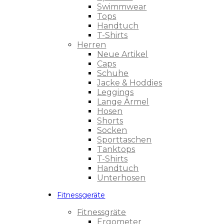
Swimmwear
Tops
Handtuch
T-Shirts
Herren
Neue Artikel
Caps
Schuhe
Jacke & Hoddies
Leggings
Lange Ärmel
Hosen
Shorts
Socken
Sporttaschen
Tanktops
T-Shirts
Handtuch
Unterhosen
Fitnessgeräte
Fitnessgräte
Ergometer