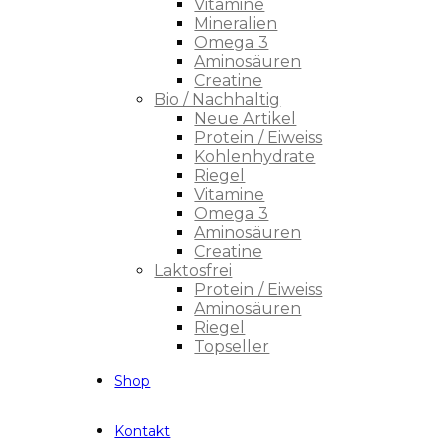
Vitamine
Mineralien
Omega 3
Aminosäuren
Creatine
Bio / Nachhaltig
Neue Artikel
Protein / Eiweiss
Kohlenhydrate
Riegel
Vitamine
Omega 3
Aminosäuren
Creatine
Laktosfrei
Protein / Eiweiss
Aminosäuren
Riegel
Topseller
Shop
Kontakt