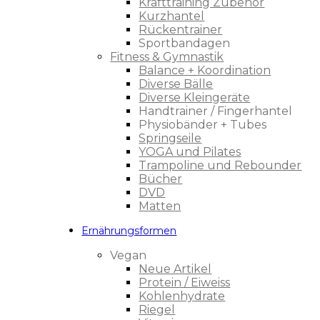
Krafttraining Zubehör
Kurzhantel
Rückentrainer
Sportbandagen
Fitness & Gymnastik
Balance + Koordination
Diverse Bälle
Diverse Kleingeräte
Handtrainer / Fingerhantel
Physiobänder + Tubes
Springseile
YOGA und Pilates
Trampoline und Rebounder
Bücher
DVD
Matten
Ernährungsformen
Vegan
Neue Artikel
Protein / Eiweiss
Kohlenhydrate
Riegel