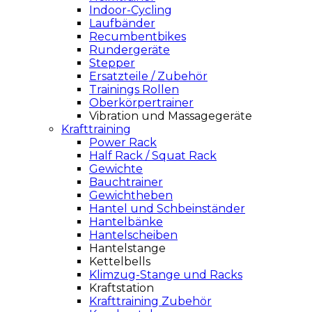
Indoor-Cycling
Laufbänder
Recumbentbikes
Rundergeräte
Stepper
Ersatzteile / Zubehör
Trainings Rollen
Oberkörpertrainer
Vibration und Massagegeräte
Krafttraining
Power Rack
Half Rack / Squat Rack
Gewichte
Bauchtrainer
Gewichtheben
Hantel und Schbeinständer
Hantelbänke
Hantelscheiben
Hantelstange
Kettelbells
Klimzug-Stange und Racks
Kraftstation
Krafttraining Zubehör