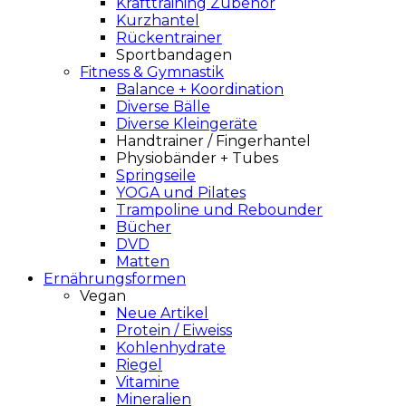
Krafttraining Zubehör
Kurzhantel
Rückentrainer
Sportbandagen
Fitness & Gymnastik
Balance + Koordination
Diverse Bälle
Diverse Kleingeräte
Handtrainer / Fingerhantel
Physiobänder + Tubes
Springseile
YOGA und Pilates
Trampoline und Rebounder
Bücher
DVD
Matten
Ernährungsformen
Vegan
Neue Artikel
Protein / Eiweiss
Kohlenhydrate
Riegel
Vitamine
Mineralien