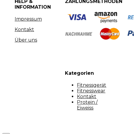
HELP &
ZAHLUNGSMETHODEN
INFORMATION
Impressum
Kontakt
Über uns
Kategorien
Fitnessgerät
Fitnesswear
Kontakt
Protein /
Eiweiss
Copyright [myfit-store] - Made by Kunga