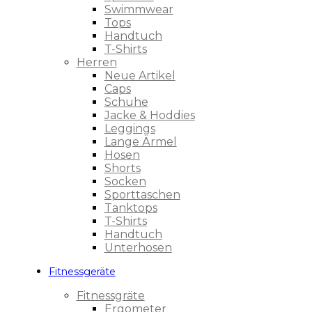
Swimmwear
Tops
Handtuch
T-Shirts
Herren
Neue Artikel
Caps
Schuhe
Jacke & Hoddies
Leggings
Lange Ärmel
Hosen
Shorts
Socken
Sporttaschen
Tanktops
T-Shirts
Handtuch
Unterhosen
Fitnessgeräte
Fitnessgräte
Ergometer