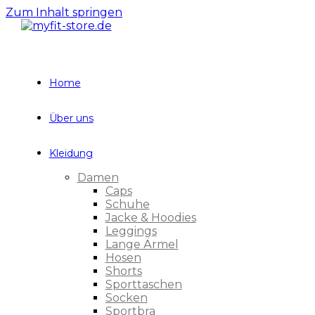
Zum Inhalt springen
Home
Über uns
Kleidung
Damen
Caps
Schuhe
Jacke & Hoodies
Leggings
Lange Ärmel
Hosen
Shorts
Sporttaschen
Socken
Sportbra