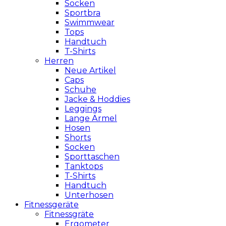
Socken
Sportbra
Swimmwear
Tops
Handtuch
T-Shirts
Herren
Neue Artikel
Caps
Schuhe
Jacke & Hoddies
Leggings
Lange Ärmel
Hosen
Shorts
Socken
Sporttaschen
Tanktops
T-Shirts
Handtuch
Unterhosen
Fitnessgeräte
Fitnessgräte
Ergometer