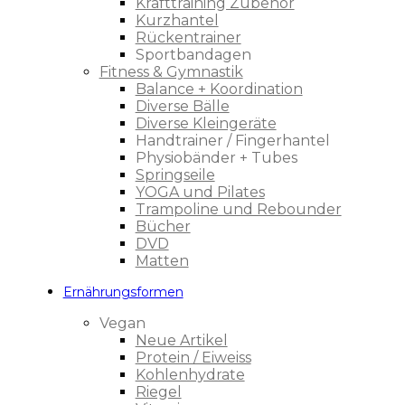
Krafttraining Zubehör
Kurzhantel
Rückentrainer
Sportbandagen
Fitness & Gymnastik
Balance + Koordination
Diverse Bälle
Diverse Kleingeräte
Handtrainer / Fingerhantel
Physiobänder + Tubes
Springseile
YOGA und Pilates
Trampoline und Rebounder
Bücher
DVD
Matten
Ernährungsformen
Vegan
Neue Artikel
Protein / Eiweiss
Kohlenhydrate
Riegel