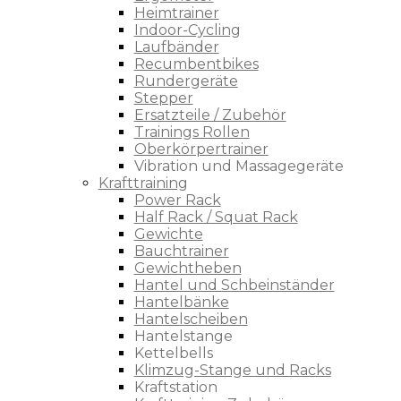
Heimtrainer
Indoor-Cycling
Laufbänder
Recumbentbikes
Rundergeräte
Stepper
Ersatzteile / Zubehör
Trainings Rollen
Oberkörpertrainer
Vibration und Massagegeräte
Krafttraining
Power Rack
Half Rack / Squat Rack
Gewichte
Bauchtrainer
Gewichtheben
Hantel und Schbeinständer
Hantelbänke
Hantelscheiben
Hantelstange
Kettelbells
Klimzug-Stange und Racks
Kraftstation