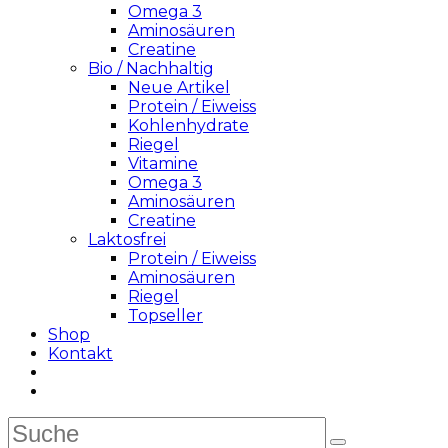
Omega 3
Aminosäuren
Creatine
Bio / Nachhaltig
Neue Artikel
Protein / Eiweiss
Kohlenhydrate
Riegel
Vitamine
Omega 3
Aminosäuren
Creatine
Laktosfrei
Protein / Eiweiss
Aminosäuren
Riegel
Topseller
Shop
Kontakt