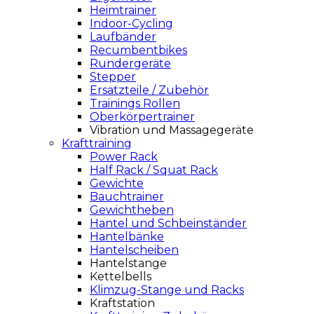
Heimtrainer
Indoor-Cycling
Laufbänder
Recumbentbikes
Rundergeräte
Stepper
Ersatzteile / Zubehör
Trainings Rollen
Oberkörpertrainer
Vibration und Massagegeräte
Krafttraining
Power Rack
Half Rack / Squat Rack
Gewichte
Bauchtrainer
Gewichtheben
Hantel und Schbeinständer
Hantelbänke
Hantelscheiben
Hantelstange
Kettelbells
Klimzug-Stange und Racks
Kraftstation