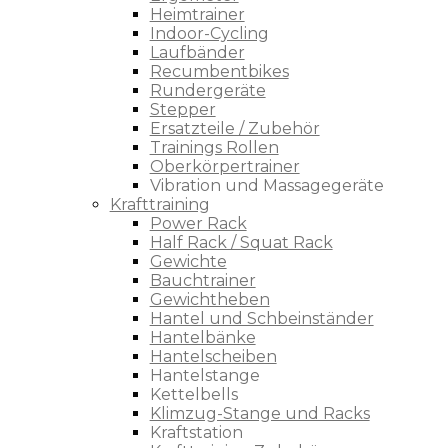
Heimtrainer
Indoor-Cycling
Laufbänder
Recumbentbikes
Rundergeräte
Stepper
Ersatzteile / Zubehör
Trainings Rollen
Oberkörpertrainer
Vibration und Massagegeräte
Krafttraining
Power Rack
Half Rack / Squat Rack
Gewichte
Bauchtrainer
Gewichtheben
Hantel und Schbeinständer
Hantelbänke
Hantelscheiben
Hantelstange
Kettelbells
Klimzug-Stange und Racks
Kraftstation