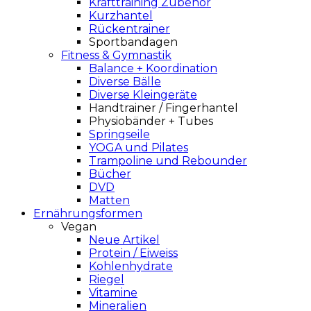
Krafttraining Zubehör
Kurzhantel
Rückentrainer
Sportbandagen
Fitness & Gymnastik
Balance + Koordination
Diverse Bälle
Diverse Kleingeräte
Handtrainer / Fingerhantel
Physiobänder + Tubes
Springseile
YOGA und Pilates
Trampoline und Rebounder
Bücher
DVD
Matten
Ernährungsformen
Vegan
Neue Artikel
Protein / Eiweiss
Kohlenhydrate
Riegel
Vitamine
Mineralien