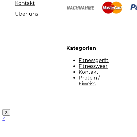
Kontakt
Über uns
Kategorien
Fitnessgerät
Fitnesswear
Kontakt
Protein /
Eiweiss
Copyright [myfit-store] - Made by Kunga
X
×
Close
this