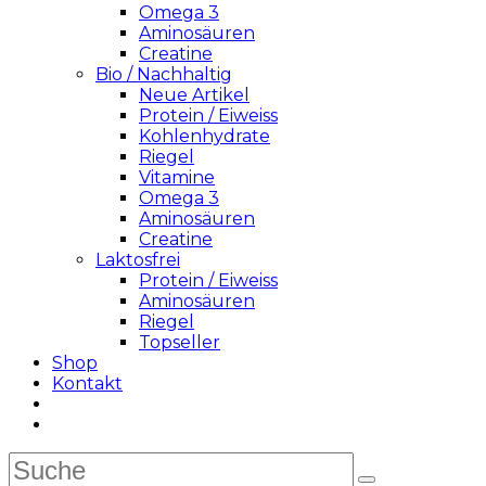
Omega 3
Aminosäuren
Creatine
Bio / Nachhaltig
Neue Artikel
Protein / Eiweiss
Kohlenhydrate
Riegel
Vitamine
Omega 3
Aminosäuren
Creatine
Laktosfrei
Protein / Eiweiss
Aminosäuren
Riegel
Topseller
Shop
Kontakt