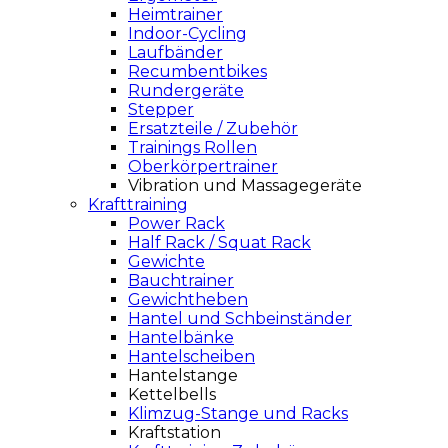
Heimtrainer
Indoor-Cycling
Laufbänder
Recumbentbikes
Rundergeräte
Stepper
Ersatzteile / Zubehör
Trainings Rollen
Oberkörpertrainer
Vibration und Massagegeräte
Krafttraining
Power Rack
Half Rack / Squat Rack
Gewichte
Bauchtrainer
Gewichtheben
Hantel und Schbeinständer
Hantelbänke
Hantelscheiben
Hantelstange
Kettelbells
Klimzug-Stange und Racks
Kraftstation