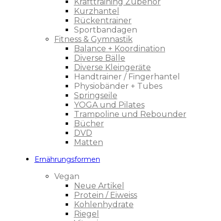
Krafttraining Zubehör
Kurzhantel
Rückentrainer
Sportbandagen
Fitness & Gymnastik
Balance + Koordination
Diverse Bälle
Diverse Kleingeräte
Handtrainer / Fingerhantel
Physiobänder + Tubes
Springseile
YOGA und Pilates
Trampoline und Rebounder
Bücher
DVD
Matten
Ernährungsformen
Vegan
Neue Artikel
Protein / Eiweiss
Kohlenhydrate
Riegel