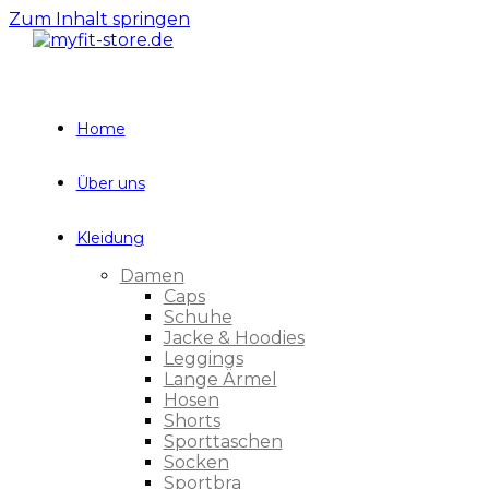
Zum Inhalt springen
Home
Über uns
Kleidung
Damen
Caps
Schuhe
Jacke & Hoodies
Leggings
Lange Ärmel
Hosen
Shorts
Sporttaschen
Socken
Sportbra