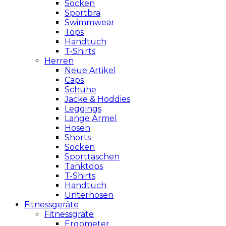
Socken
Sportbra
Swimmwear
Tops
Handtuch
T-Shirts
Herren
Neue Artikel
Caps
Schuhe
Jacke & Hoddies
Leggings
Lange Ärmel
Hosen
Shorts
Socken
Sporttaschen
Tanktops
T-Shirts
Handtuch
Unterhosen
Fitnessgeräte
Fitnessgräte
Ergometer