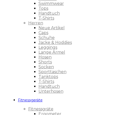
Swimmwear
Tops
Handtuch
T-Shirts
Herren
Neue Artikel
Caps
Schuhe
Jacke & Hoddies
Leggings
Lange Ärmel
Hosen
Shorts
Socken
Sporttaschen
Tanktops
T-Shirts
Handtuch
Unterhosen
Fitnessgeräte
Fitnessgräte
Ergometer