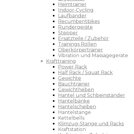
Heimtrainer
Indoor-Cycling
Laufbänder
Recumbentbikes
Rundergeräte
Stepper
Ersatzteile / Zubehör
Trainings Rollen
Oberkörpertrainer
Vibration und Massagegeräte
Krafttraining
Power Rack
Half Rack / Squat Rack
Gewichte
Bauchtrainer
Gewichtheben
Hantel und Schbeinständer
Hantelbänke
Hantelscheiben
Hantelstange
Kettelbells
Klimzug-Stange und Racks
Kraftstation