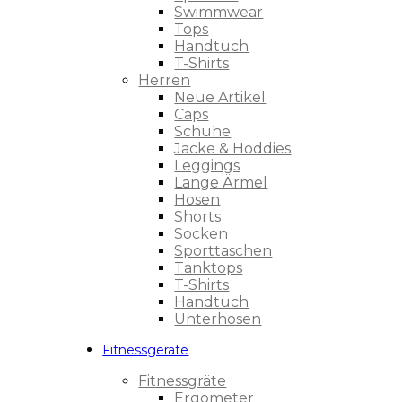
Swimmwear
Tops
Handtuch
T-Shirts
Herren
Neue Artikel
Caps
Schuhe
Jacke & Hoddies
Leggings
Lange Ärmel
Hosen
Shorts
Socken
Sporttaschen
Tanktops
T-Shirts
Handtuch
Unterhosen
Fitnessgeräte
Fitnessgräte
Ergometer