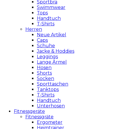
Sportbra
Swimmwear
Tops
Handtuch
T-Shirts
Herren
Neue Artikel
Caps
Schuhe
Jacke & Hoddies
Leggings
Lange Ärmel
Hosen
Shorts
Socken
Sporttaschen
Tanktops
T-Shirts
Handtuch
Unterhosen
Fitnessgeräte
Fitnessgräte
Ergometer
Heimtrainer