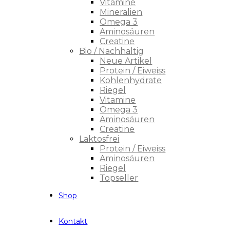
Vitamine
Mineralien
Omega 3
Aminosäuren
Creatine
Bio / Nachhaltig
Neue Artikel
Protein / Eiweiss
Kohlenhydrate
Riegel
Vitamine
Omega 3
Aminosäuren
Creatine
Laktosfrei
Protein / Eiweiss
Aminosäuren
Riegel
Topseller
Shop
Kontakt