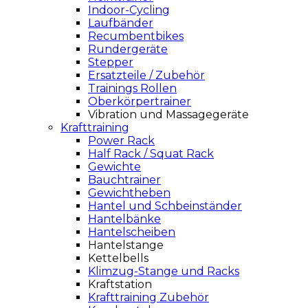
Indoor-Cycling
Laufbänder
Recumbentbikes
Rundergeräte
Stepper
Ersatzteile / Zubehör
Trainings Rollen
Oberkörpertrainer
Vibration und Massagegeräte
Krafttraining
Power Rack
Half Rack / Squat Rack
Gewichte
Bauchtrainer
Gewichtheben
Hantel und Schbeinständer
Hantelbänke
Hantelscheiben
Hantelstange
Kettelbells
Klimzug-Stange und Racks
Kraftstation
Krafttraining Zubehör