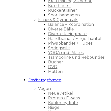
Krafttraining Zubehör
Kurzhantel
Rückentrainer
Sportbandagen
Fitness & Gymnastik
Balance + Koordination
Diverse Bälle
Diverse Kleingeräte
Handtrainer / Fingerhantel
Physiobänder + Tubes
Springseile
YOGA und Pilates
Trampoline und Rebounder
Bücher
DVD
Matten
Ernährungsformen
Vegan
Neue Artikel
Protein / Eiweiss
Kohlenhydrate
Riegel