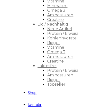
Vitamine
Mineralien
Omega 3
Aminosäuren
Creatine
Bio / Nachhaltig
Neue Artikel
Protein / Eiweiss
Kohlenhydrate
Riegel
Vitamine
Omega 3
Aminosäuren
Creatine
Laktosfrei
Protein / Eiweiss
Aminosäuren
Riegel
Topseller
Shop
Kontakt