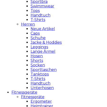
Sportbra
Swimmwear
Tops
Handtuch
T-Shirts
Herren
Neue Artikel
Caps
Schuhe
Jacke & Hoddies
Leggings
Lange Ärmel
Hosen
Shorts
Socken
Sporttaschen
Tanktops
T-Shirts
Handtuch
Unterhosen
Fitnessgeräte
Fitnessgräte
Ergometer
Heimtrainer