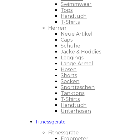
Swimmwear
Tops
Handtuch
T-Shirts
Herren
Neue Artikel
Caps
Schuhe
Jacke & Hoddies
Leggings
Lange Ärmel
Hosen
Shorts
Socken
Sporttaschen
Tanktops
T-Shirts
Handtuch
Unterhosen
Fitnessgeräte
Fitnessgräte
Ergometer