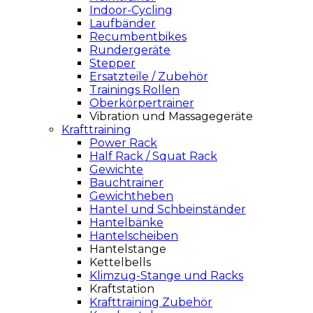
Indoor-Cycling
Laufbänder
Recumbentbikes
Rundergeräte
Stepper
Ersatzteile / Zubehör
Trainings Rollen
Oberkörpertrainer
Vibration und Massagegeräte
Krafttraining
Power Rack
Half Rack / Squat Rack
Gewichte
Bauchtrainer
Gewichtheben
Hantel und Schbeinständer
Hantelbänke
Hantelscheiben
Hantelstange
Kettelbells
Klimzug-Stange und Racks
Kraftstation
Krafttraining Zubehör