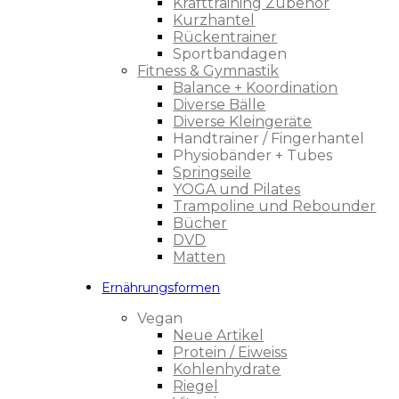
Krafttraining Zubehör
Kurzhantel
Rückentrainer
Sportbandagen
Fitness & Gymnastik
Balance + Koordination
Diverse Bälle
Diverse Kleingeräte
Handtrainer / Fingerhantel
Physiobänder + Tubes
Springseile
YOGA und Pilates
Trampoline und Rebounder
Bücher
DVD
Matten
Ernährungsformen
Vegan
Neue Artikel
Protein / Eiweiss
Kohlenhydrate
Riegel