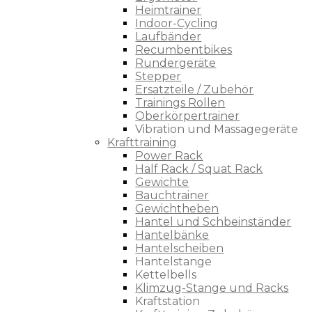
Heimtrainer
Indoor-Cycling
Laufbänder
Recumbentbikes
Rundergeräte
Stepper
Ersatzteile / Zubehör
Trainings Rollen
Oberkörpertrainer
Vibration und Massagegeräte
Krafttraining
Power Rack
Half Rack / Squat Rack
Gewichte
Bauchtrainer
Gewichtheben
Hantel und Schbeinständer
Hantelbänke
Hantelscheiben
Hantelstange
Kettelbells
Klimzug-Stange und Racks
Kraftstation