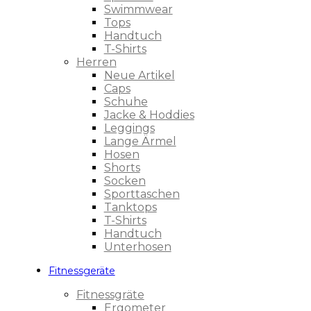
Swimmwear
Tops
Handtuch
T-Shirts
Herren
Neue Artikel
Caps
Schuhe
Jacke & Hoddies
Leggings
Lange Ärmel
Hosen
Shorts
Socken
Sporttaschen
Tanktops
T-Shirts
Handtuch
Unterhosen
Fitnessgeräte
Fitnessgräte
Ergometer