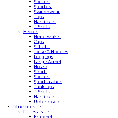
Socken
Sportbra
Swimmwear
Tops
Handtuch
T-Shirts
Herren
Neue Artikel
Caps
Schuhe
Jacke & Hoddies
Leggings
Lange Ärmel
Hosen
Shorts
Socken
Sporttaschen
Tanktops
T-Shirts
Handtuch
Unterhosen
Fitnessgeräte
Fitnessgräte
Ergometer