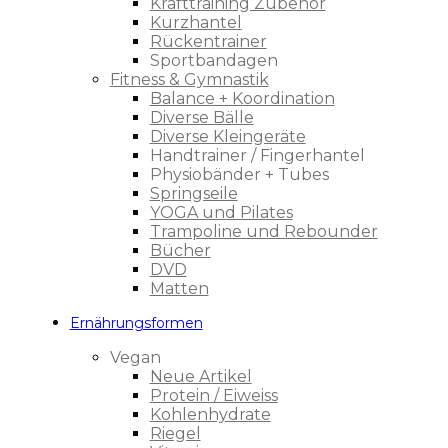
Krafttraining Zubehör
Kurzhantel
Rückentrainer
Sportbandagen
Fitness & Gymnastik
Balance + Koordination
Diverse Bälle
Diverse Kleingeräte
Handtrainer / Fingerhantel
Physiobänder + Tubes
Springseile
YOGA und Pilates
Trampoline und Rebounder
Bücher
DVD
Matten
Ernährungsformen
Vegan
Neue Artikel
Protein / Eiweiss
Kohlenhydrate
Riegel