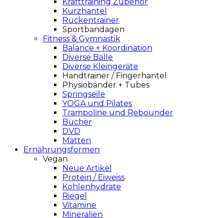
Krafttraining Zubehör
Kurzhantel
Rückentrainer
Sportbandagen
Fitness & Gymnastik
Balance + Koordination
Diverse Bälle
Diverse Kleingeräte
Handtrainer / Fingerhantel
Physiobänder + Tubes
Springseile
YOGA und Pilates
Trampoline und Rebounder
Bücher
DVD
Matten
Ernährungsformen
Vegan
Neue Artikel
Protein / Eiweiss
Kohlenhydrate
Riegel
Vitamine
Mineralien