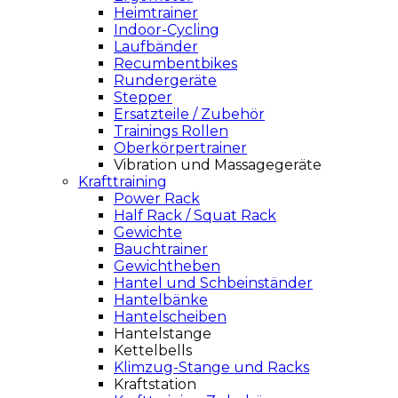
Heimtrainer
Indoor-Cycling
Laufbänder
Recumbentbikes
Rundergeräte
Stepper
Ersatzteile / Zubehör
Trainings Rollen
Oberkörpertrainer
Vibration und Massagegeräte
Krafttraining
Power Rack
Half Rack / Squat Rack
Gewichte
Bauchtrainer
Gewichtheben
Hantel und Schbeinständer
Hantelbänke
Hantelscheiben
Hantelstange
Kettelbells
Klimzug-Stange und Racks
Kraftstation