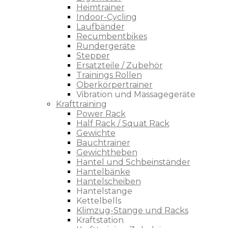
Heimtrainer
Indoor-Cycling
Laufbänder
Recumbentbikes
Rundergeräte
Stepper
Ersatzteile / Zubehör
Trainings Rollen
Oberkörpertrainer
Vibration und Massagegeräte
Krafttraining
Power Rack
Half Rack / Squat Rack
Gewichte
Bauchtrainer
Gewichtheben
Hantel und Schbeinständer
Hantelbänke
Hantelscheiben
Hantelstange
Kettelbells
Klimzug-Stange und Racks
Kraftstation