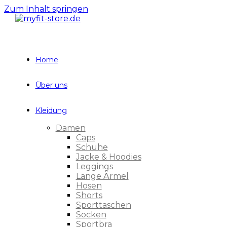
Zum Inhalt springen
Home
Über uns
Kleidung
Damen
Caps
Schuhe
Jacke & Hoodies
Leggings
Lange Ärmel
Hosen
Shorts
Sporttaschen
Socken
Sportbra