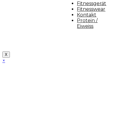
Fitnessgerät
Fitnesswear
Kontakt
Protein /
Eiweiss
Copyright [myfit-store] - Made by Kunga
X
×
Close
this
module
Demo Website!