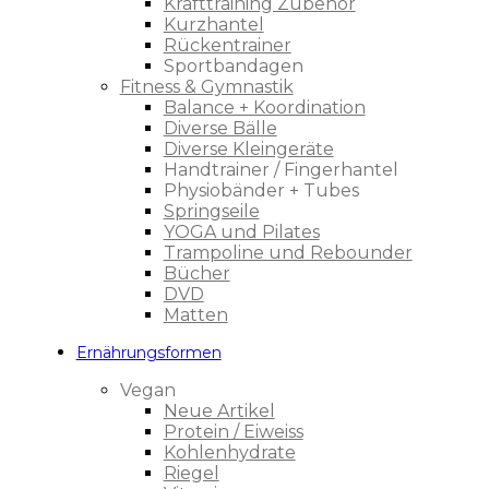
Krafttraining Zubehör
Kurzhantel
Rückentrainer
Sportbandagen
Fitness & Gymnastik
Balance + Koordination
Diverse Bälle
Diverse Kleingeräte
Handtrainer / Fingerhantel
Physiobänder + Tubes
Springseile
YOGA und Pilates
Trampoline und Rebounder
Bücher
DVD
Matten
Ernährungsformen
Vegan
Neue Artikel
Protein / Eiweiss
Kohlenhydrate
Riegel