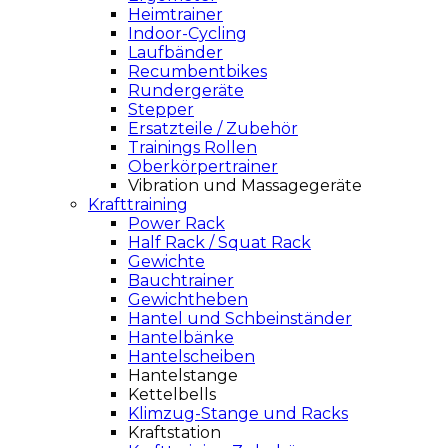
Heimtrainer
Indoor-Cycling
Laufbänder
Recumbentbikes
Rundergeräte
Stepper
Ersatzteile / Zubehör
Trainings Rollen
Oberkörpertrainer
Vibration und Massagegeräte
Krafttraining
Power Rack
Half Rack / Squat Rack
Gewichte
Bauchtrainer
Gewichtheben
Hantel und Schbeinständer
Hantelbänke
Hantelscheiben
Hantelstange
Kettelbells
Klimzug-Stange und Racks
Kraftstation