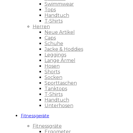
Swimmwear
Tops
Handtuch
T-Shirts
Herren
Neue Artikel
Caps
Schuhe
Jacke & Hoddies
Leggings
Lange Ärmel
Hosen
Shorts
Socken
Sporttaschen
Tanktops
T-Shirts
Handtuch
Unterhosen
Fitnessgeräte
Fitnessgräte
Ergometer