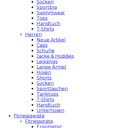
Socken
Sportbra
Swimmwear
Tops
Handtuch
T-Shirts
Herren
Neue Artikel
Caps
Schuhe
Jacke & Hoddies
Leggings
Lange Ärmel
Hosen
Shorts
Socken
Sporttaschen
Tanktops
T-Shirts
Handtuch
Unterhosen
Fitnessgeräte
Fitnessgräte
Ergometer