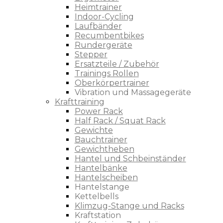
Heimtrainer
Indoor-Cycling
Laufbänder
Recumbentbikes
Rundergeräte
Stepper
Ersatzteile / Zubehör
Trainings Rollen
Oberkörpertrainer
Vibration und Massagegeräte
Krafttraining
Power Rack
Half Rack / Squat Rack
Gewichte
Bauchtrainer
Gewichtheben
Hantel und Schbeinständer
Hantelbänke
Hantelscheiben
Hantelstange
Kettelbells
Klimzug-Stange und Racks
Kraftstation