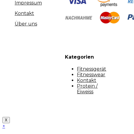
Impressum
Kontakt
Über uns
Kategorien
Fitnessgerät
Fitnesswear
Kontakt
Protein /
Eiweiss
Copyright [myfit-store] - Made by Kunga
X
×