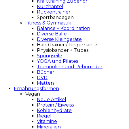
Krafttraining Zubehör
Kurzhantel
Rückentrainer
Sportbandagen
Fitness & Gymnastik
Balance + Koordination
Diverse Bälle
Diverse Kleingeräte
Handtrainer / Fingerhantel
Physiobänder + Tubes
Springseile
YOGA und Pilates
Trampoline und Rebounder
Bücher
DVD
Matten
Ernährungsformen
Vegan
Neue Artikel
Protein / Eiweiss
Kohlenhydrate
Riegel
Vitamine
Mineralien