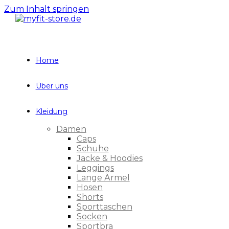
Zum Inhalt springen
Home
Über uns
Kleidung
Damen
Caps
Schuhe
Jacke & Hoodies
Leggings
Lange Ärmel
Hosen
Shorts
Sporttaschen
Socken
Sportbra