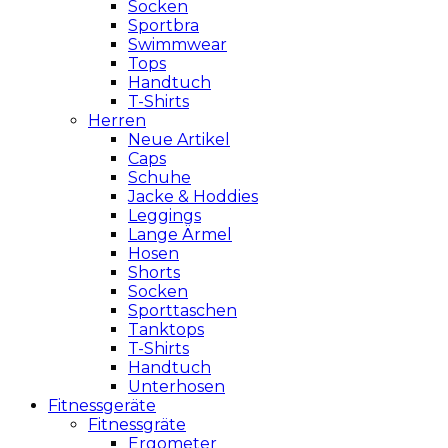
Socken
Sportbra
Swimmwear
Tops
Handtuch
T-Shirts
Herren
Neue Artikel
Caps
Schuhe
Jacke & Hoddies
Leggings
Lange Ärmel
Hosen
Shorts
Socken
Sporttaschen
Tanktops
T-Shirts
Handtuch
Unterhosen
Fitnessgeräte
Fitnessgräte
Ergometer