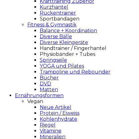
Krafttraining Zubehör
Kurzhantel
Rückentrainer
Sportbandagen
Fitness & Gymnastik
Balance + Koordination
Diverse Bälle
Diverse Kleingeräte
Handtrainer / Fingerhantel
Physiobänder + Tubes
Springseile
YOGA und Pilates
Trampoline und Rebounder
Bücher
DVD
Matten
Ernährungsformen
Vegan
Neue Artikel
Protein / Eiweiss
Kohlenhydrate
Riegel
Vitamine
Mineralien