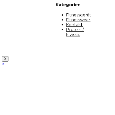
Kategorien
Fitnessgerät
Fitnesswear
Kontakt
Protein /
Eiweiss
Copyright [myfit-store] - Made by Kunga
X
×
Close
this
module