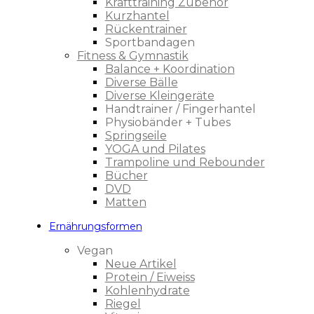
Krafttraining Zubehör
Kurzhantel
Rückentrainer
Sportbandagen
Fitness & Gymnastik
Balance + Koordination
Diverse Bälle
Diverse Kleingeräte
Handtrainer / Fingerhantel
Physiobänder + Tubes
Springseile
YOGA und Pilates
Trampoline und Rebounder
Bücher
DVD
Matten
Ernährungsformen
Vegan
Neue Artikel
Protein / Eiweiss
Kohlenhydrate
Riegel