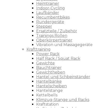
Heimtrainer
Indoor-Cycling
Laufbänder
Recumbentbikes
Rundergeräte
Stepper
Ersatzteile / Zubehör
Trainings Rollen
Oberkörpertrainer
Vibration und Massagegeräte
Krafttraining
Power Rack
Half Rack / Squat Rack
Gewichte
Bauchtrainer
Gewichtheben
Hantel und Schbeinständer
Hantelbänke
Hantelscheiben
Hantelstange
Kettelbells
Klimzug-Stange und Racks
Kraftstation