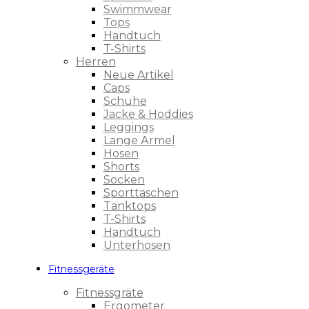
Swimmwear
Tops
Handtuch
T-Shirts
Herren
Neue Artikel
Caps
Schuhe
Jacke & Hoddies
Leggings
Lange Ärmel
Hosen
Shorts
Socken
Sporttaschen
Tanktops
T-Shirts
Handtuch
Unterhosen
Fitnessgeräte
Fitnessgräte
Ergometer