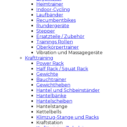
Heimtrainer
Indoor-Cycling
Laufbänder
Recumbentbikes
Rundergeräte
Stepper
Ersatzteile / Zubehör
Trainings Rollen
Oberkörpertrainer
Vibration und Massagegeräte
Krafttraining
Power Rack
Half Rack / Squat Rack
Gewichte
Bauchtrainer
Gewichtheben
Hantel und Schbeinständer
Hantelbänke
Hantelscheiben
Hantelstange
Kettelbells
Klimzug-Stange und Racks
Kraftstation