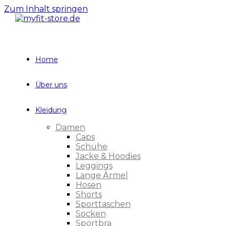
Zum Inhalt springen
Home
Über uns
Kleidung
Damen
Caps
Schuhe
Jacke & Hoodies
Leggings
Lange Ärmel
Hosen
Shorts
Sporttaschen
Socken
Sportbra