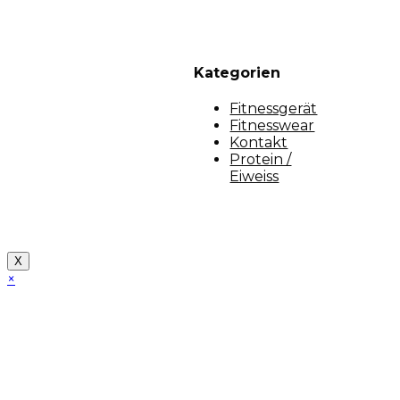
Kategorien
Fitnessgerät
Fitnesswear
Kontakt
Protein /
Eiweiss
Copyright [myfit-store] - Made by Kunga
X
×
Close
this
module