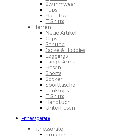
Swimmwear
Tops
Handtuch
T-Shirts
Herren
Neue Artikel
Caps
Schuhe
Jacke & Hoddies
Leggings
Lange Ärmel
Hosen
Shorts
Socken
Sporttaschen
Tanktops
T-Shirts
Handtuch
Unterhosen
Fitnessgeräte
Fitnessgräte
Ergometer