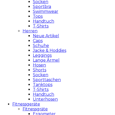
Socken
Sportbra
Swimmwear
Tops
Handtuch
T-Shirts
Herren
Neue Artikel
Caps
Schuhe
Jacke & Hoddies
Leggings
Lange Ärmel
Hosen
Shorts
Socken
Sporttaschen
Tanktops
T-Shirts
Handtuch
Unterhosen
Fitnessgeräte
Fitnessgräte
Ergometer