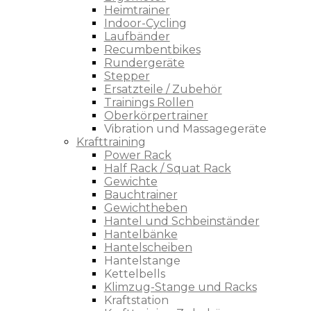
Heimtrainer
Indoor-Cycling
Laufbänder
Recumbentbikes
Rundergeräte
Stepper
Ersatzteile / Zubehör
Trainings Rollen
Oberkörpertrainer
Vibration und Massagegeräte
Krafttraining
Power Rack
Half Rack / Squat Rack
Gewichte
Bauchtrainer
Gewichtheben
Hantel und Schbeinständer
Hantelbänke
Hantelscheiben
Hantelstange
Kettelbells
Klimzug-Stange und Racks
Kraftstation