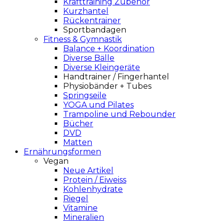
Krafttraining Zubehör
Kurzhantel
Rückentrainer
Sportbandagen
Fitness & Gymnastik
Balance + Koordination
Diverse Bälle
Diverse Kleingeräte
Handtrainer / Fingerhantel
Physiobänder + Tubes
Springseile
YOGA und Pilates
Trampoline und Rebounder
Bücher
DVD
Matten
Ernährungsformen
Vegan
Neue Artikel
Protein / Eiweiss
Kohlenhydrate
Riegel
Vitamine
Mineralien