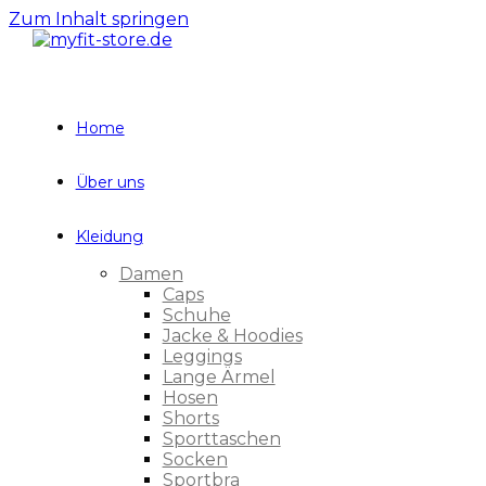
Zum Inhalt springen
Home
Über uns
Kleidung
Damen
Caps
Schuhe
Jacke & Hoodies
Leggings
Lange Ärmel
Hosen
Shorts
Sporttaschen
Socken
Sportbra