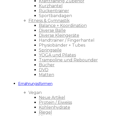
Krafttraining Zubehör
Kurzhantel
Rückentrainer
Sportbandagen
Fitness & Gymnastik
Balance + Koordination
Diverse Bälle
Diverse Kleingeräte
Handtrainer / Fingerhantel
Physiobänder + Tubes
Springseile
YOGA und Pilates
Trampoline und Rebounder
Bücher
DVD
Matten
Ernährungsformen
Vegan
Neue Artikel
Protein / Eiweiss
Kohlenhydrate
Riegel