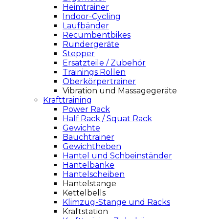
Heimtrainer
Indoor-Cycling
Laufbänder
Recumbentbikes
Rundergeräte
Stepper
Ersatzteile / Zubehör
Trainings Rollen
Oberkörpertrainer
Vibration und Massagegeräte
Krafttraining
Power Rack
Half Rack / Squat Rack
Gewichte
Bauchtrainer
Gewichtheben
Hantel und Schbeinständer
Hantelbänke
Hantelscheiben
Hantelstange
Kettelbells
Klimzug-Stange und Racks
Kraftstation