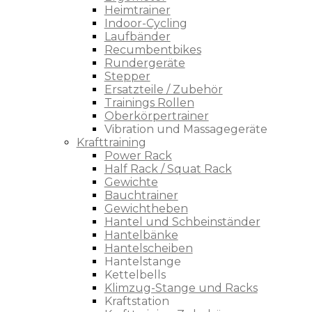
Heimtrainer
Indoor-Cycling
Laufbänder
Recumbentbikes
Rundergeräte
Stepper
Ersatzteile / Zubehör
Trainings Rollen
Oberkörpertrainer
Vibration und Massagegeräte
Krafttraining
Power Rack
Half Rack / Squat Rack
Gewichte
Bauchtrainer
Gewichtheben
Hantel und Schbeinständer
Hantelbänke
Hantelscheiben
Hantelstange
Kettelbells
Klimzug-Stange und Racks
Kraftstation