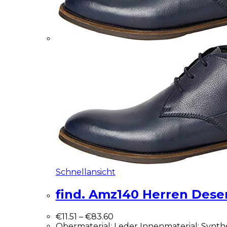
Schnellansicht
find. Amz140 Herren Dese
€
11.51
–
€
83.60
Obermaterial: Leder Innenmaterial: Synth