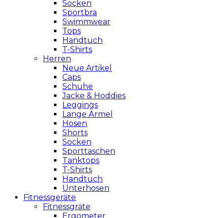
Socken
Sportbra
Swimmwear
Tops
Handtuch
T-Shirts
Herren
Neue Artikel
Caps
Schuhe
Jacke & Hoddies
Leggings
Lange Ärmel
Hosen
Shorts
Socken
Sporttaschen
Tanktops
T-Shirts
Handtuch
Unterhosen
Fitnessgeräte
Fitnessgräte
Ergometer