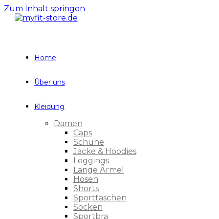
Zum Inhalt springen
Home
Über uns
Kleidung
Damen
Caps
Schuhe
Jacke & Hoodies
Leggings
Lange Ärmel
Hosen
Shorts
Sporttaschen
Socken
Sportbra