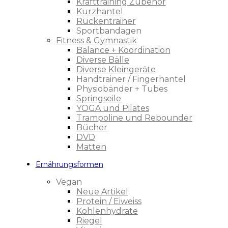
Krafttraining Zubehör
Kurzhantel
Rückentrainer
Sportbandagen
Fitness & Gymnastik
Balance + Koordination
Diverse Bälle
Diverse Kleingeräte
Handtrainer / Fingerhantel
Physiobänder + Tubes
Springseile
YOGA und Pilates
Trampoline und Rebounder
Bücher
DVD
Matten
Ernährungsformen
Vegan
Neue Artikel
Protein / Eiweiss
Kohlenhydrate
Riegel