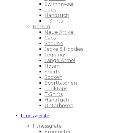
Swimmwear
Tops
Handtuch
T-Shirts
Herren
Neue Artikel
Caps
Schuhe
Jacke & Hoddies
Leggings
Lange Ärmel
Hosen
Shorts
Socken
Sporttaschen
Tanktops
T-Shirts
Handtuch
Unterhosen
Fitnessgeräte
Fitnessgräte
Ergometer