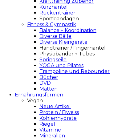
Krafttraining Zubehör
Kurzhantel
Rückentrainer
Sportbandagen
Fitness & Gymnastik
Balance + Koordination
Diverse Bälle
Diverse Kleingeräte
Handtrainer / Fingerhantel
Physiobänder + Tubes
Springseile
YOGA und Pilates
Trampoline und Rebounder
Bücher
DVD
Matten
Ernährungsformen
Vegan
Neue Artikel
Protein / Eiweiss
Kohlenhydrate
Riegel
Vitamine
Mineralien