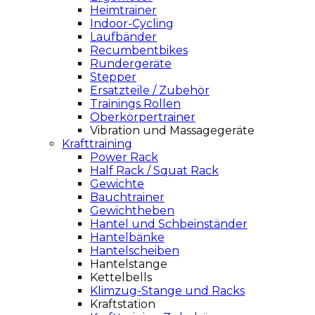
Heimtrainer
Indoor-Cycling
Laufbänder
Recumbentbikes
Rundergeräte
Stepper
Ersatzteile / Zubehör
Trainings Rollen
Oberkörpertrainer
Vibration und Massagegeräte
Krafttraining
Power Rack
Half Rack / Squat Rack
Gewichte
Bauchtrainer
Gewichtheben
Hantel und Schbeinständer
Hantelbänke
Hantelscheiben
Hantelstange
Kettelbells
Klimzug-Stange und Racks
Kraftstation