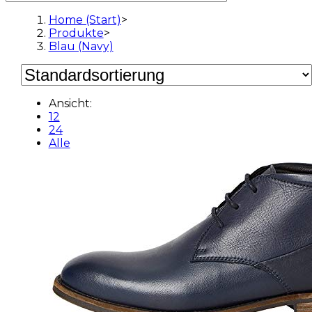
Home (Start)
>
Produkte
>
Blau (Navy)
Ansicht:
12
24
Alle