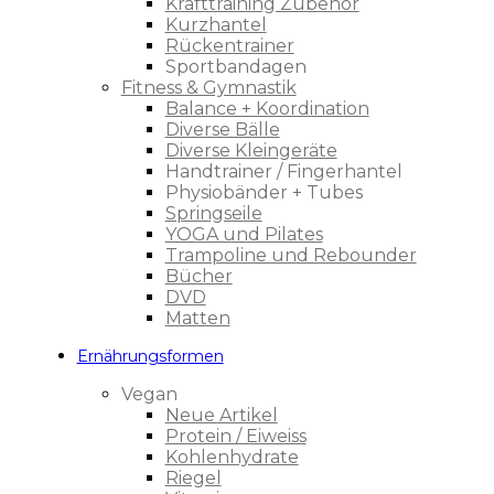
Krafttraining Zubehör
Kurzhantel
Rückentrainer
Sportbandagen
Fitness & Gymnastik
Balance + Koordination
Diverse Bälle
Diverse Kleingeräte
Handtrainer / Fingerhantel
Physiobänder + Tubes
Springseile
YOGA und Pilates
Trampoline und Rebounder
Bücher
DVD
Matten
Ernährungsformen
Vegan
Neue Artikel
Protein / Eiweiss
Kohlenhydrate
Riegel