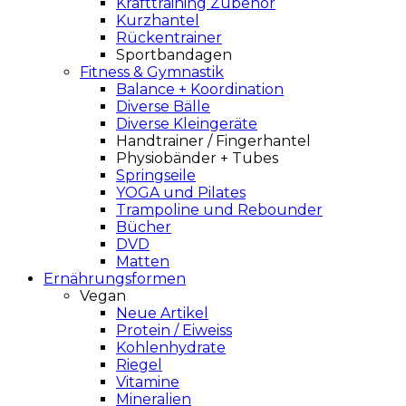
Krafttraining Zubehör
Kurzhantel
Rückentrainer
Sportbandagen
Fitness & Gymnastik
Balance + Koordination
Diverse Bälle
Diverse Kleingeräte
Handtrainer / Fingerhantel
Physiobänder + Tubes
Springseile
YOGA und Pilates
Trampoline und Rebounder
Bücher
DVD
Matten
Ernährungsformen
Vegan
Neue Artikel
Protein / Eiweiss
Kohlenhydrate
Riegel
Vitamine
Mineralien