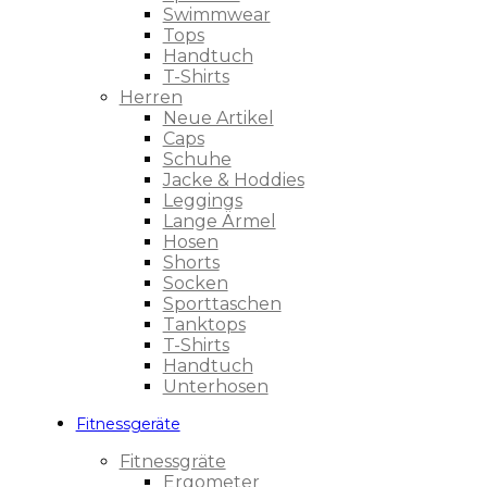
Swimmwear
Tops
Handtuch
T-Shirts
Herren
Neue Artikel
Caps
Schuhe
Jacke & Hoddies
Leggings
Lange Ärmel
Hosen
Shorts
Socken
Sporttaschen
Tanktops
T-Shirts
Handtuch
Unterhosen
Fitnessgeräte
Fitnessgräte
Ergometer