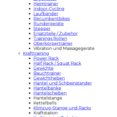
Heimtrainer
Indoor-Cycling
Laufbänder
Recumbentbikes
Rundergeräte
Stepper
Ersatzteile / Zubehör
Trainings Rollen
Oberkörpertrainer
Vibration und Massagegeräte
Krafttraining
Power Rack
Half Rack / Squat Rack
Gewichte
Bauchtrainer
Gewichtheben
Hantel und Schbeinständer
Hantelbänke
Hantelscheiben
Hantelstange
Kettelbells
Klimzug-Stange und Racks
Kraftstation