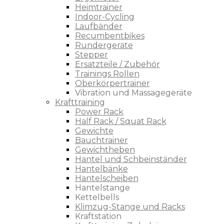
Heimtrainer
Indoor-Cycling
Laufbänder
Recumbentbikes
Rundergeräte
Stepper
Ersatzteile / Zubehör
Trainings Rollen
Oberkörpertrainer
Vibration und Massagegeräte
Krafttraining
Power Rack
Half Rack / Squat Rack
Gewichte
Bauchtrainer
Gewichtheben
Hantel und Schbeinständer
Hantelbänke
Hantelscheiben
Hantelstange
Kettelbells
Klimzug-Stange und Racks
Kraftstation