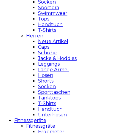
Socken
Sportbra
Swimmwear
Tops
Handtuch
T-Shirts
Herren
Neue Artikel
Caps
Schuhe
Jacke & Hoddies
Leggings
Lange Ärmel
Hosen
Shorts
Socken
Sporttaschen
Tanktops
T-Shirts
Handtuch
Unterhosen
Fitnessgeräte
Fitnessgräte
Ergometer