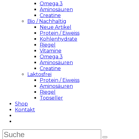
Omega 3
Aminosäuren
Creatine
Bio / Nachhaltig
Neue Artikel
Protein / Eiweiss
Kohlenhydrate
Riegel
Vitamine
Omega 3
Aminosäuren
Creatine
Laktosfrei
Protein / Eiweiss
Aminosäuren
Riegel
Topseller
Shop
Kontakt