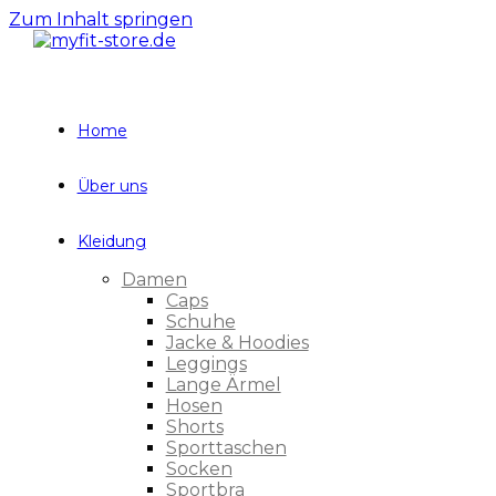
Zum Inhalt springen
Home
Über uns
Kleidung
Damen
Caps
Schuhe
Jacke & Hoodies
Leggings
Lange Ärmel
Hosen
Shorts
Sporttaschen
Socken
Sportbra