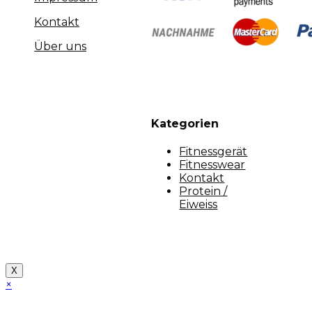
Kontakt
Über uns
Kategorien
Fitnessgerät
Fitnesswear
Kontakt
Protein /
Eiweiss
Copyright [myfit-store] - Made by Kunga
X
×
Close