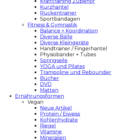
Krafttraining Zubehör
Kurzhantel
Rückentrainer
Sportbandagen
Fitness & Gymnastik
Balance + Koordination
Diverse Bälle
Diverse Kleingeräte
Handtrainer / Fingerhantel
Physiobänder + Tubes
Springseile
YOGA und Pilates
Trampoline und Rebounder
Bücher
DVD
Matten
Ernährungsformen
Vegan
Neue Artikel
Protein / Eiweiss
Kohlenhydrate
Riegel
Vitamine
Mineralien