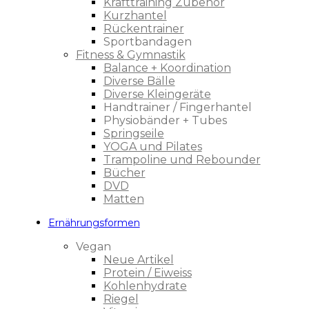
Krafttraining Zubehör
Kurzhantel
Rückentrainer
Sportbandagen
Fitness & Gymnastik
Balance + Koordination
Diverse Bälle
Diverse Kleingeräte
Handtrainer / Fingerhantel
Physiobänder + Tubes
Springseile
YOGA und Pilates
Trampoline und Rebounder
Bücher
DVD
Matten
Ernährungsformen
Vegan
Neue Artikel
Protein / Eiweiss
Kohlenhydrate
Riegel