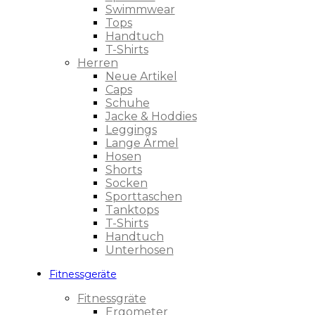
Swimmwear
Tops
Handtuch
T-Shirts
Herren
Neue Artikel
Caps
Schuhe
Jacke & Hoddies
Leggings
Lange Ärmel
Hosen
Shorts
Socken
Sporttaschen
Tanktops
T-Shirts
Handtuch
Unterhosen
Fitnessgeräte
Fitnessgräte
Ergometer