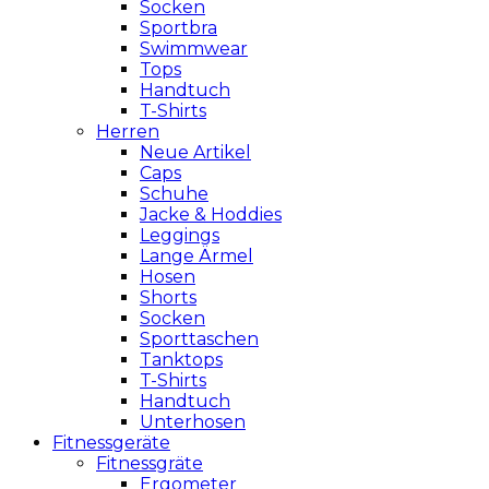
Socken
Sportbra
Swimmwear
Tops
Handtuch
T-Shirts
Herren
Neue Artikel
Caps
Schuhe
Jacke & Hoddies
Leggings
Lange Ärmel
Hosen
Shorts
Socken
Sporttaschen
Tanktops
T-Shirts
Handtuch
Unterhosen
Fitnessgeräte
Fitnessgräte
Ergometer