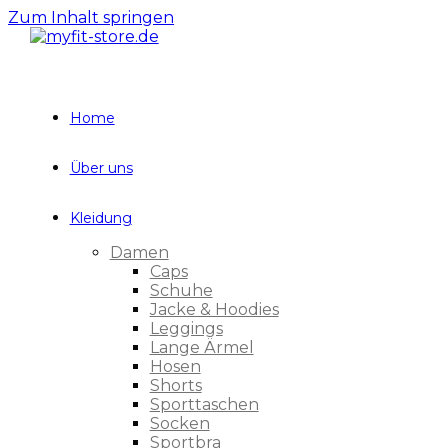
Zum Inhalt springen
Home
Über uns
Kleidung
Damen
Caps
Schuhe
Jacke & Hoodies
Leggings
Lange Ärmel
Hosen
Shorts
Sporttaschen
Socken
Sportbra