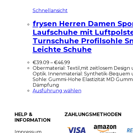
Schnellansicht
frysen Herren Damen Spo
Laufschuhe mit Luftpolst
Turnschuhe Profilsohle S
Leichte Schuhe
€
39.09
–
€
46.99
Obermaterial: Textil,mit zeitlosem Design 
Optik. Innenmaterial: Synthetik-Bequem
Sohle: Gummi-Hohe Elastizität MD Gummi
Dämpfung
Ausführung wählen
HELP &
ZAHLUNGSMETHODEN
INFORMATION
Impressum