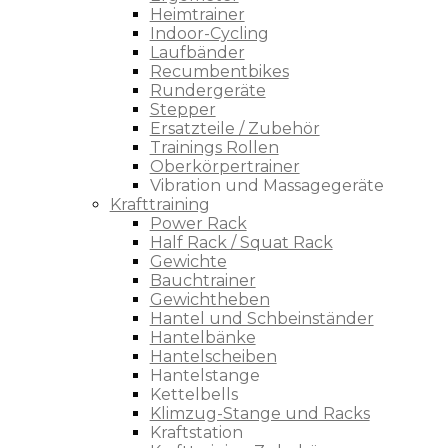
Heimtrainer
Indoor-Cycling
Laufbänder
Recumbentbikes
Rundergeräte
Stepper
Ersatzteile / Zubehör
Trainings Rollen
Oberkörpertrainer
Vibration und Massagegeräte
Krafttraining
Power Rack
Half Rack / Squat Rack
Gewichte
Bauchtrainer
Gewichtheben
Hantel und Schbeinständer
Hantelbänke
Hantelscheiben
Hantelstange
Kettelbells
Klimzug-Stange und Racks
Kraftstation