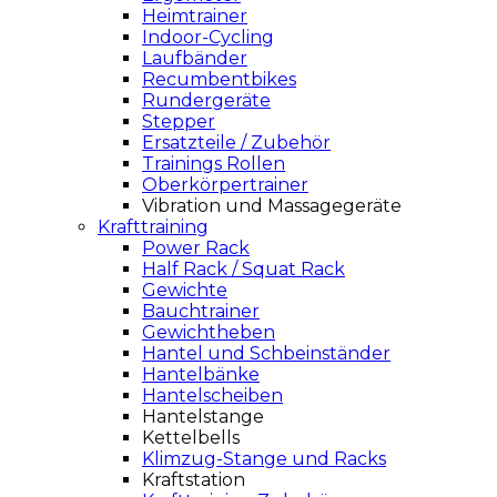
Heimtrainer
Indoor-Cycling
Laufbänder
Recumbentbikes
Rundergeräte
Stepper
Ersatzteile / Zubehör
Trainings Rollen
Oberkörpertrainer
Vibration und Massagegeräte
Krafttraining
Power Rack
Half Rack / Squat Rack
Gewichte
Bauchtrainer
Gewichtheben
Hantel und Schbeinständer
Hantelbänke
Hantelscheiben
Hantelstange
Kettelbells
Klimzug-Stange und Racks
Kraftstation