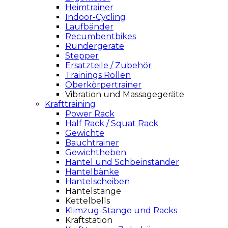
Heimtrainer
Indoor-Cycling
Laufbänder
Recumbentbikes
Rundergeräte
Stepper
Ersatzteile / Zubehör
Trainings Rollen
Oberkörpertrainer
Vibration und Massagegeräte
Krafttraining
Power Rack
Half Rack / Squat Rack
Gewichte
Bauchtrainer
Gewichtheben
Hantel und Schbeinständer
Hantelbänke
Hantelscheiben
Hantelstange
Kettelbells
Klimzug-Stange und Racks
Kraftstation