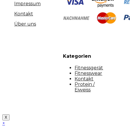
Impressum
Kontakt
Über uns
Kategorien
Fitnessgerät
Fitnesswear
Kontakt
Protein /
Eiweiss
Copyright [myfit-store] - Made by Kunga
X
×