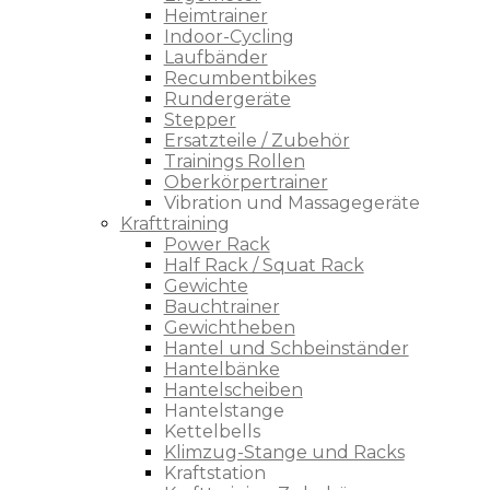
Heimtrainer
Indoor-Cycling
Laufbänder
Recumbentbikes
Rundergeräte
Stepper
Ersatzteile / Zubehör
Trainings Rollen
Oberkörpertrainer
Vibration und Massagegeräte
Krafttraining
Power Rack
Half Rack / Squat Rack
Gewichte
Bauchtrainer
Gewichtheben
Hantel und Schbeinständer
Hantelbänke
Hantelscheiben
Hantelstange
Kettelbells
Klimzug-Stange und Racks
Kraftstation