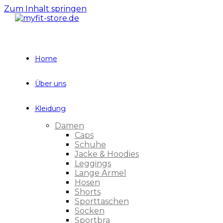
Zum Inhalt springen
Home
Über uns
Kleidung
Damen
Caps
Schuhe
Jacke & Hoodies
Leggings
Lange Ärmel
Hosen
Shorts
Sporttaschen
Socken
Sportbra