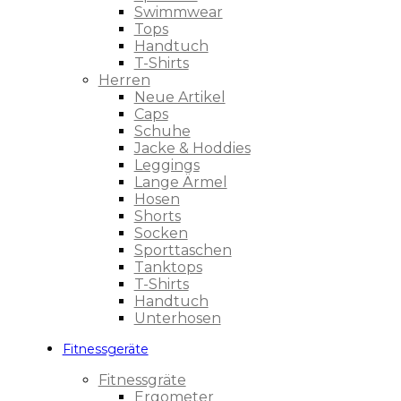
Swimmwear
Tops
Handtuch
T-Shirts
Herren
Neue Artikel
Caps
Schuhe
Jacke & Hoddies
Leggings
Lange Ärmel
Hosen
Shorts
Socken
Sporttaschen
Tanktops
T-Shirts
Handtuch
Unterhosen
Fitnessgeräte
Fitnessgräte
Ergometer