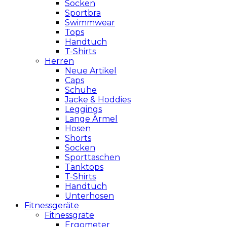
Socken
Sportbra
Swimmwear
Tops
Handtuch
T-Shirts
Herren
Neue Artikel
Caps
Schuhe
Jacke & Hoddies
Leggings
Lange Ärmel
Hosen
Shorts
Socken
Sporttaschen
Tanktops
T-Shirts
Handtuch
Unterhosen
Fitnessgeräte
Fitnessgräte
Ergometer