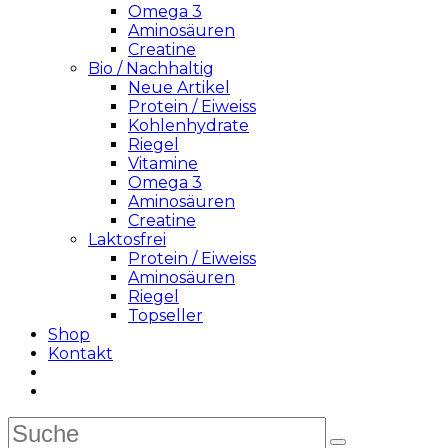
Omega 3
Aminosäuren
Creatine
Bio / Nachhaltig
Neue Artikel
Protein / Eiweiss
Kohlenhydrate
Riegel
Vitamine
Omega 3
Aminosäuren
Creatine
Laktosfrei
Protein / Eiweiss
Aminosäuren
Riegel
Topseller
Shop
Kontakt