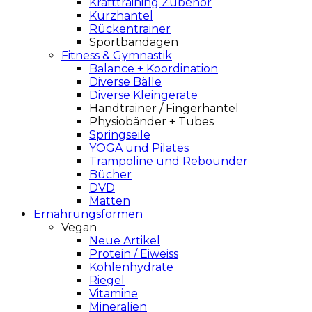
Krafttraining Zubehör
Kurzhantel
Rückentrainer
Sportbandagen
Fitness & Gymnastik
Balance + Koordination
Diverse Bälle
Diverse Kleingeräte
Handtrainer / Fingerhantel
Physiobänder + Tubes
Springseile
YOGA und Pilates
Trampoline und Rebounder
Bücher
DVD
Matten
Ernährungsformen
Vegan
Neue Artikel
Protein / Eiweiss
Kohlenhydrate
Riegel
Vitamine
Mineralien