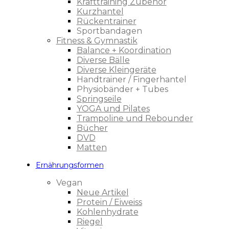
Krafttraining Zubehör
Kurzhantel
Rückentrainer
Sportbandagen
Fitness & Gymnastik
Balance + Koordination
Diverse Bälle
Diverse Kleingeräte
Handtrainer / Fingerhantel
Physiobänder + Tubes
Springseile
YOGA und Pilates
Trampoline und Rebounder
Bücher
DVD
Matten
Ernährungsformen
Vegan
Neue Artikel
Protein / Eiweiss
Kohlenhydrate
Riegel