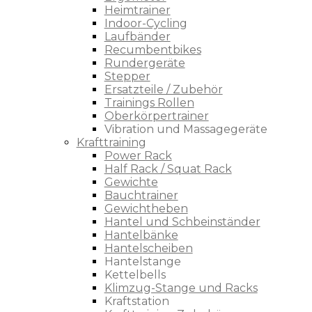
Heimtrainer
Indoor-Cycling
Laufbänder
Recumbentbikes
Rundergeräte
Stepper
Ersatzteile / Zubehör
Trainings Rollen
Oberkörpertrainer
Vibration und Massagegeräte
Krafttraining
Power Rack
Half Rack / Squat Rack
Gewichte
Bauchtrainer
Gewichtheben
Hantel und Schbeinständer
Hantelbänke
Hantelscheiben
Hantelstange
Kettelbells
Klimzug-Stange und Racks
Kraftstation