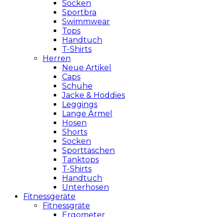
Socken
Sportbra
Swimmwear
Tops
Handtuch
T-Shirts
Herren
Neue Artikel
Caps
Schuhe
Jacke & Hoddies
Leggings
Lange Ärmel
Hosen
Shorts
Socken
Sporttaschen
Tanktops
T-Shirts
Handtuch
Unterhosen
Fitnessgeräte
Fitnessgräte
Ergometer