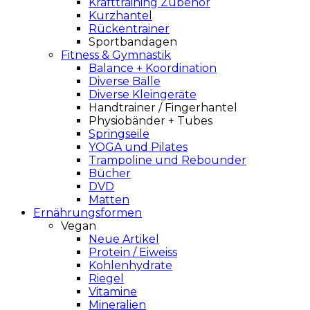
Krafttraining Zubehör
Kurzhantel
Rückentrainer
Sportbandagen
Fitness & Gymnastik
Balance + Koordination
Diverse Bälle
Diverse Kleingeräte
Handtrainer / Fingerhantel
Physiobänder + Tubes
Springseile
YOGA und Pilates
Trampoline und Rebounder
Bücher
DVD
Matten
Ernährungsformen
Vegan
Neue Artikel
Protein / Eiweiss
Kohlenhydrate
Riegel
Vitamine
Mineralien