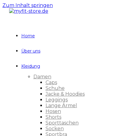
Zum Inhalt springen
Home
Über uns
Kleidung
Damen
Caps
Schuhe
Jacke & Hoodies
Leggings
Lange Ärmel
Hosen
Shorts
Sporttaschen
Socken
Sportbra