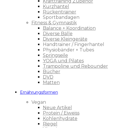
Krafttraining Zubehör
Kurzhantel
Rückentrainer
Sportbandagen
Fitness & Gymnastik
Balance + Koordination
Diverse Bälle
Diverse Kleingeräte
Handtrainer / Fingerhantel
Physiobänder + Tubes
Springseile
YOGA und Pilates
Trampoline und Rebounder
Bücher
DVD
Matten
Ernährungsformen
Vegan
Neue Artikel
Protein / Eiweiss
Kohlenhydrate
Riegel