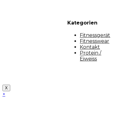
Kategorien
Fitnessgerät
Fitnesswear
Kontakt
Protein /
Eiweiss
Copyright [myfit-store] - Made by Kunga
X
×
Close
this
module