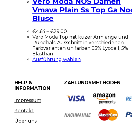
Vero Moda NOS Damen
Vmava Plain Ss Top Ga No
Bluse
€
4.64
–
€
29.00
Vero Moda Top mit kuzer Armlänge und
Rundhals-Ausschnitt in verschiedenen
Farbvarianten unifarben 95% Lyocell, 5%
Elasthan
Ausführung wählen
HELP &
ZAHLUNGSMETHODEN
INFORMATION
Impressum
Kontakt
Über uns