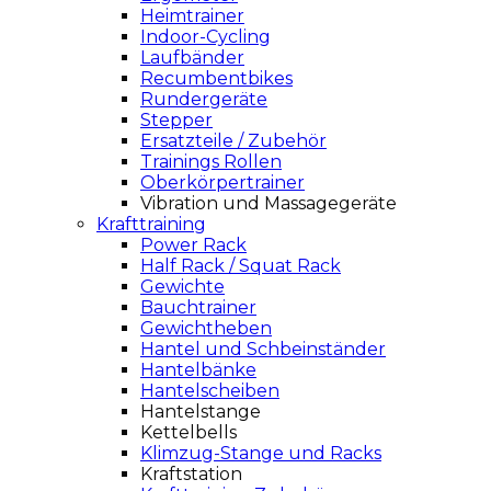
Heimtrainer
Indoor-Cycling
Laufbänder
Recumbentbikes
Rundergeräte
Stepper
Ersatzteile / Zubehör
Trainings Rollen
Oberkörpertrainer
Vibration und Massagegeräte
Krafttraining
Power Rack
Half Rack / Squat Rack
Gewichte
Bauchtrainer
Gewichtheben
Hantel und Schbeinständer
Hantelbänke
Hantelscheiben
Hantelstange
Kettelbells
Klimzug-Stange und Racks
Kraftstation