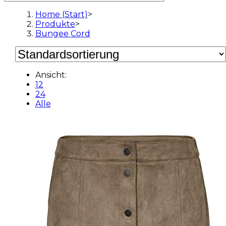
Home (Start)
>
Produkte
>
Bungee Cord
Ansicht:
12
24
Alle