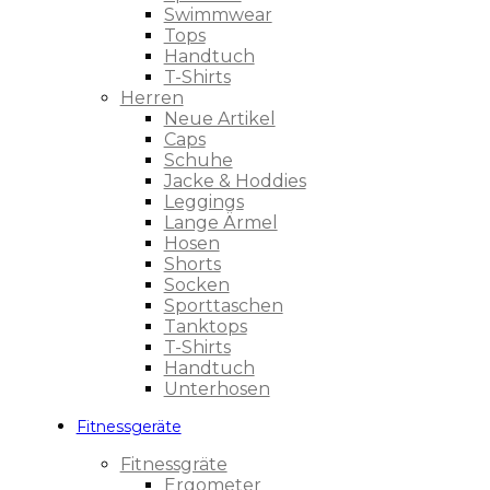
Swimmwear
Tops
Handtuch
T-Shirts
Herren
Neue Artikel
Caps
Schuhe
Jacke & Hoddies
Leggings
Lange Ärmel
Hosen
Shorts
Socken
Sporttaschen
Tanktops
T-Shirts
Handtuch
Unterhosen
Fitnessgeräte
Fitnessgräte
Ergometer