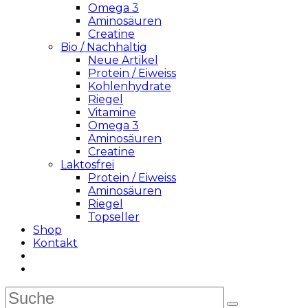
Omega 3
Aminosäuren
Creatine
Bio / Nachhaltig
Neue Artikel
Protein / Eiweiss
Kohlenhydrate
Riegel
Vitamine
Omega 3
Aminosäuren
Creatine
Laktosfrei
Protein / Eiweiss
Aminosäuren
Riegel
Topseller
Shop
Kontakt