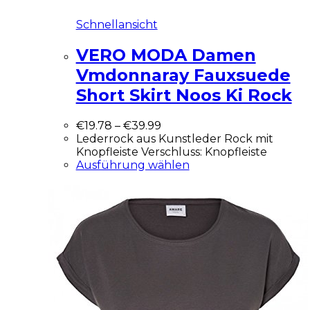
Schnellansicht
VERO MODA Damen
Vmdonnaray Fauxsuede
Short Skirt Noos Ki Rock
€
19.78
–
€
39.99
Lederrock aus Kunstleder Rock mit
Knopfleiste Verschluss: Knopfleiste
Ausführung wählen