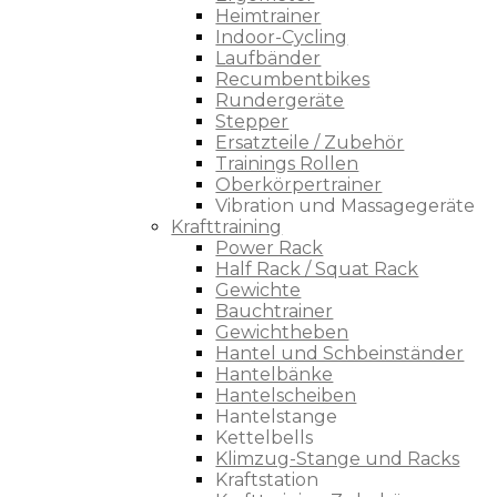
Heimtrainer
Indoor-Cycling
Laufbänder
Recumbentbikes
Rundergeräte
Stepper
Ersatzteile / Zubehör
Trainings Rollen
Oberkörpertrainer
Vibration und Massagegeräte
Krafttraining
Power Rack
Half Rack / Squat Rack
Gewichte
Bauchtrainer
Gewichtheben
Hantel und Schbeinständer
Hantelbänke
Hantelscheiben
Hantelstange
Kettelbells
Klimzug-Stange und Racks
Kraftstation