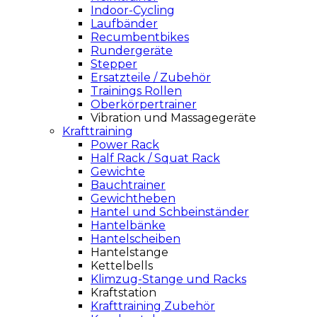
Indoor-Cycling
Laufbänder
Recumbentbikes
Rundergeräte
Stepper
Ersatzteile / Zubehör
Trainings Rollen
Oberkörpertrainer
Vibration und Massagegeräte
Krafttraining
Power Rack
Half Rack / Squat Rack
Gewichte
Bauchtrainer
Gewichtheben
Hantel und Schbeinständer
Hantelbänke
Hantelscheiben
Hantelstange
Kettelbells
Klimzug-Stange und Racks
Kraftstation
Krafttraining Zubehör