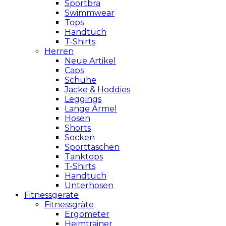
Sportbra
Swimmwear
Tops
Handtuch
T-Shirts
Herren
Neue Artikel
Caps
Schuhe
Jacke & Hoddies
Leggings
Lange Ärmel
Hosen
Shorts
Socken
Sporttaschen
Tanktops
T-Shirts
Handtuch
Unterhosen
Fitnessgeräte
Fitnessgräte
Ergometer
Heimtrainer