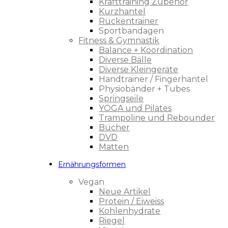
Krafttraining Zubehör
Kurzhantel
Rückentrainer
Sportbandagen
Fitness & Gymnastik
Balance + Koordination
Diverse Bälle
Diverse Kleingeräte
Handtrainer / Fingerhantel
Physiobänder + Tubes
Springseile
YOGA und Pilates
Trampoline und Rebounder
Bücher
DVD
Matten
Ernährungsformen
Vegan
Neue Artikel
Protein / Eiweiss
Kohlenhydrate
Riegel