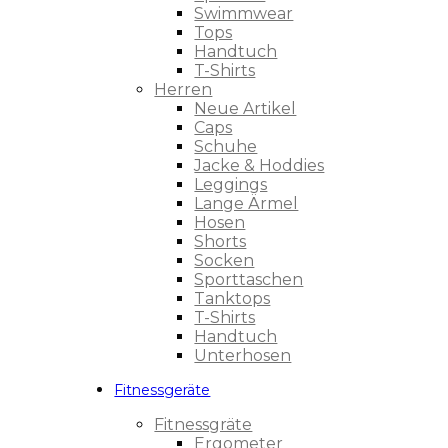
Swimmwear
Tops
Handtuch
T-Shirts
Herren
Neue Artikel
Caps
Schuhe
Jacke & Hoddies
Leggings
Lange Ärmel
Hosen
Shorts
Socken
Sporttaschen
Tanktops
T-Shirts
Handtuch
Unterhosen
Fitnessgeräte
Fitnessgräte
Ergometer