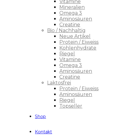
Vitamine
Mineralien
Omega 3
Aminosäuren
Creatine
Bio / Nachhaltig
Neue Artikel
Protein / Eiweiss
Kohlenhydrate
Riegel
Vitamine
Omega 3
Aminosäuren
Creatine
Laktosfrei
Protein / Eiweiss
Aminosäuren
Riegel
Topseller
Shop
Kontakt