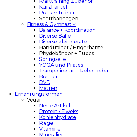
Krafttraining Zubehör
Kurzhantel
Rückentrainer
Sportbandagen
Fitness & Gymnastik
Balance + Koordination
Diverse Bälle
Diverse Kleingeräte
Handtrainer / Fingerhantel
Physiobänder + Tubes
Springseile
YOGA und Pilates
Trampoline und Rebounder
Bücher
DVD
Matten
Ernährungsformen
Vegan
Neue Artikel
Protein / Eiweiss
Kohlenhydrate
Riegel
Vitamine
Mineralien