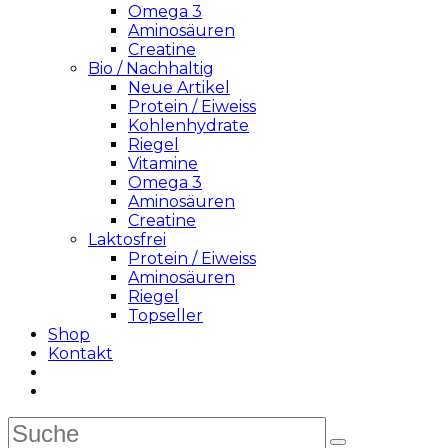
Omega 3
Aminosäuren
Creatine
Bio / Nachhaltig
Neue Artikel
Protein / Eiweiss
Kohlenhydrate
Riegel
Vitamine
Omega 3
Aminosäuren
Creatine
Laktosfrei
Protein / Eiweiss
Aminosäuren
Riegel
Topseller
Shop
Kontakt