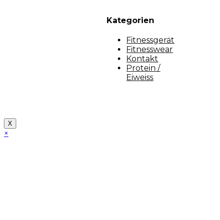
Kategorien
Fitnessgerät
Fitnesswear
Kontakt
Protein /
Eiweiss
Copyright [myfit-store] - Made by Kunga
X
×
Close
this
module