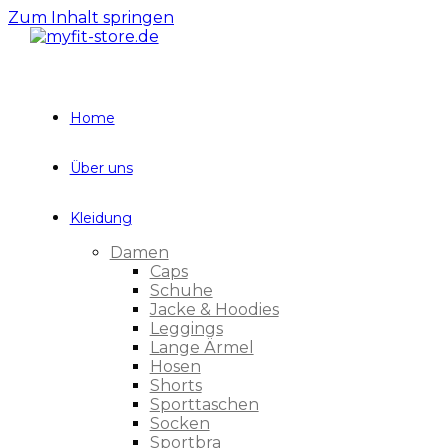
Zum Inhalt springen
Home
Über uns
Kleidung
Damen
Caps
Schuhe
Jacke & Hoodies
Leggings
Lange Ärmel
Hosen
Shorts
Sporttaschen
Socken
Sportbra