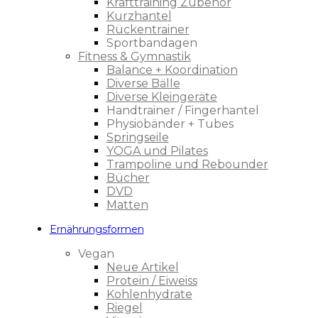
Krafttraining Zubehör
Kurzhantel
Rückentrainer
Sportbandagen
Fitness & Gymnastik
Balance + Koordination
Diverse Bälle
Diverse Kleingeräte
Handtrainer / Fingerhantel
Physiobänder + Tubes
Springseile
YOGA und Pilates
Trampoline und Rebounder
Bücher
DVD
Matten
Ernährungsformen
Vegan
Neue Artikel
Protein / Eiweiss
Kohlenhydrate
Riegel