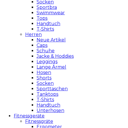
Socken
Sportbra
Swimmwear
Tops
Handtuch
T-Shirts
Herren
Neue Artikel
Caps
Schuhe
Jacke & Hoddies
Leggings
Lange Ärmel
Hosen
Shorts
Socken
Sporttaschen
Tanktops
T-Shirts
Handtuch
Unterhosen
Fitnessgeräte
Fitnessgräte
Ergometer