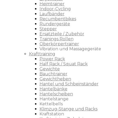
Heimtrainer
Indoor-Cycling
Laufbänder
Recumbentbikes
Rundergeräte
Stepper
Ersatzteile / Zubehör
Trainings Rollen
Oberkörpertrainer
Vibration und Massagegeräte
Krafttraining
Power Rack
Half Rack / Squat Rack
Gewichte
Bauchtrainer
Gewichtheben
Hantel und Schbeinständer
Hantelbänke
Hantelscheiben
Hantelstange
Kettelbells
Klimzug-Stange und Racks
Kraftstation