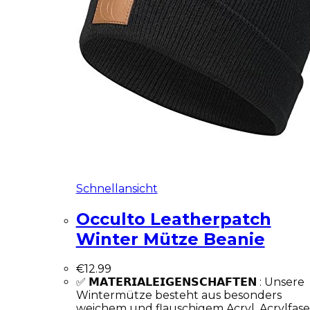
Schnellansicht
Occulto Leatherpatch
Winter Mütze Beanie
€
12.99
✅ 𝗠𝗔𝗧𝗘𝗥𝗜𝗔𝗟𝗘𝗜𝗚𝗘𝗡𝗦𝗖𝗛𝗔𝗙𝗧𝗘𝗡 : Unsere
Wintermütze besteht aus besonders
weichem und flauschigem Acryl. Acrylfas