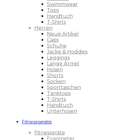
Swimmwear
Tops
Handtuch
T-Shirts
Herren
Neue Artikel
Caps
Schuhe
Jacke & Hoddies
Leggings
Lange Ärmel
Hosen
Shorts
Socken
Sporttaschen
Tanktops
T-Shirts
Handtuch
Unterhosen
Fitnessgeräte
Fitnessgräte
Ergometer