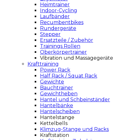
Heimtrainer
Indoor-Cycling
Laufbänder
Recumbentbikes
Rundergeräte
Stepper
Ersatzteile / Zubehör
Trainings Rollen
Oberkörpertrainer
Vibration und Massagegeräte
Krafttraining
Power Rack
Half Rack / Squat Rack
Gewichte
Bauchtrainer
Gewichtheben
Hantel und Schbeinständer
Hantelbänke
Hantelscheiben
Hantelstange
Kettelbells
Klimzug-Stange und Racks
Kraftstation