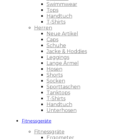
Swimmwear
Tops
Handtuch
T-Shirts
Herren
Neue Artikel
Caps
Schuhe
Jacke & Hoddies
Leggings
Lange Ärmel
Hosen
Shorts
Socken
Sporttaschen
Tanktops
T-Shirts
Handtuch
Unterhosen
Fitnessgeräte
Fitnessgräte
Ergometer