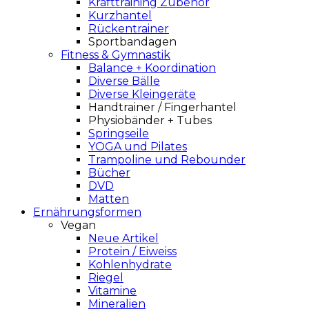
Krafttraining Zubehör
Kurzhantel
Rückentrainer
Sportbandagen
Fitness & Gymnastik
Balance + Koordination
Diverse Bälle
Diverse Kleingeräte
Handtrainer / Fingerhantel
Physiobänder + Tubes
Springseile
YOGA und Pilates
Trampoline und Rebounder
Bücher
DVD
Matten
Ernährungsformen
Vegan
Neue Artikel
Protein / Eiweiss
Kohlenhydrate
Riegel
Vitamine
Mineralien