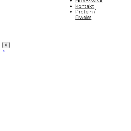
Fitnesswear
Kontakt
Protein /
Eiweiss
Copyright [myfit-store] - Made by Kunga
X
×
Close
this
module
Demo Website!