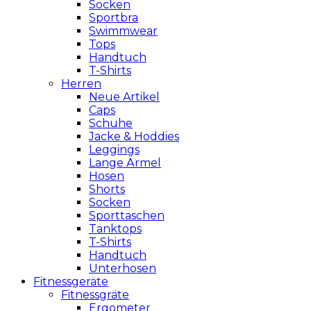
Socken
Sportbra
Swimmwear
Tops
Handtuch
T-Shirts
Herren
Neue Artikel
Caps
Schuhe
Jacke & Hoddies
Leggings
Lange Ärmel
Hosen
Shorts
Socken
Sporttaschen
Tanktops
T-Shirts
Handtuch
Unterhosen
Fitnessgeräte
Fitnessgräte
Ergometer