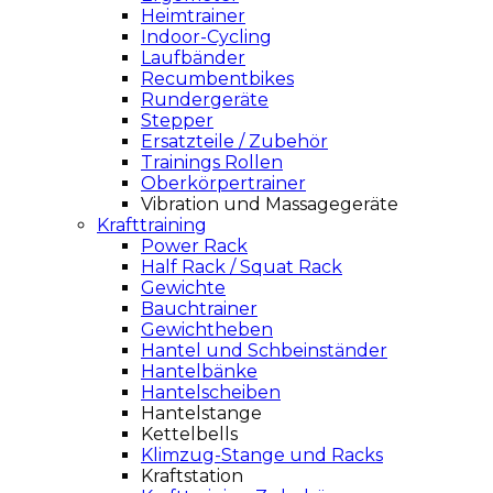
Heimtrainer
Indoor-Cycling
Laufbänder
Recumbentbikes
Rundergeräte
Stepper
Ersatzteile / Zubehör
Trainings Rollen
Oberkörpertrainer
Vibration und Massagegeräte
Krafttraining
Power Rack
Half Rack / Squat Rack
Gewichte
Bauchtrainer
Gewichtheben
Hantel und Schbeinständer
Hantelbänke
Hantelscheiben
Hantelstange
Kettelbells
Klimzug-Stange und Racks
Kraftstation