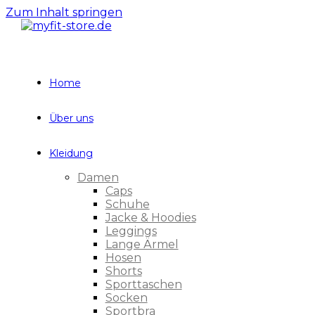
Zum Inhalt springen
Home
Über uns
Kleidung
Damen
Caps
Schuhe
Jacke & Hoodies
Leggings
Lange Ärmel
Hosen
Shorts
Sporttaschen
Socken
Sportbra