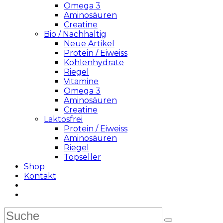
Omega 3
Aminosäuren
Creatine
Bio / Nachhaltig
Neue Artikel
Protein / Eiweiss
Kohlenhydrate
Riegel
Vitamine
Omega 3
Aminosäuren
Creatine
Laktosfrei
Protein / Eiweiss
Aminosäuren
Riegel
Topseller
Shop
Kontakt