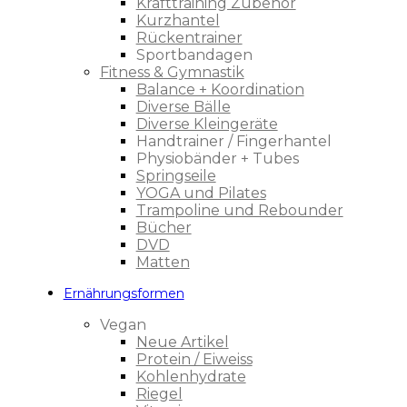
Krafttraining Zubehör
Kurzhantel
Rückentrainer
Sportbandagen
Fitness & Gymnastik
Balance + Koordination
Diverse Bälle
Diverse Kleingeräte
Handtrainer / Fingerhantel
Physiobänder + Tubes
Springseile
YOGA und Pilates
Trampoline und Rebounder
Bücher
DVD
Matten
Ernährungsformen
Vegan
Neue Artikel
Protein / Eiweiss
Kohlenhydrate
Riegel