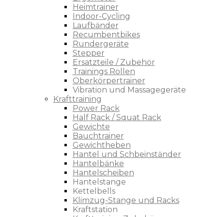
Heimtrainer
Indoor-Cycling
Laufbänder
Recumbentbikes
Rundergeräte
Stepper
Ersatzteile / Zubehör
Trainings Rollen
Oberkörpertrainer
Vibration und Massagegeräte
Krafttraining
Power Rack
Half Rack / Squat Rack
Gewichte
Bauchtrainer
Gewichtheben
Hantel und Schbeinständer
Hantelbänke
Hantelscheiben
Hantelstange
Kettelbells
Klimzug-Stange und Racks
Kraftstation